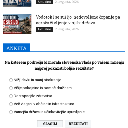
2. avgusta, 2026
Aktualno
Vodotoki se sušijo, nedovoljeno črpanje pa
ogroža življenje v njih: država...
2. avgusta, 2026
Aktualno
ANKETA
Na katerem področju bi morala slovenska vlada po vašem mnenju
najprej pokazati boljše rezultate?
Nižji davki in manj birokracije
Višje pokojnine in pomoč družinam
Dostopnejše zdravstvo
Več vlaganj v občine in infrastrukturo
Varnejša država in učinkovitejše upravljanje
REZULTATI