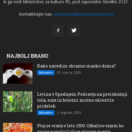
ki ga vodi Ministrstvo za kulturo RS, pod zaporedno številko 2121.
Kontaktirajte nas:
urednistvo@spodnjepodravje.si
NAJBOLJ BRANO
Kako naredim obrazno masko doma?
25. marca, 2020
Aktualno
Letina v Spodnjem Podravju na preizkušnji:
toča, suša in bolezni močno oklestile
pridelek
3. avgusta, 2026
Aktualno
Ptuj se vrača v leto 1300: Ožbaltov sejem bo
znova napolnil ulice starega mesta