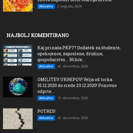
2. avgusta, 2026
Aktualno
NAJBOLJ KOMENTIRANO
Kaj prinaša PKP7? Dodatek za študente,
upokojence, zaposlene, družine,
gospodarstvo…. Nihče...
20. decembra, 2020
Aktualno
OMILITEV UKREPOV! Velja od torka
15.12.2020 do srede 23.12.2020! Ponovno
odprte...
13. decembra, 2020
Aktualno
POTRES!
28. decembra, 2020
Aktualno