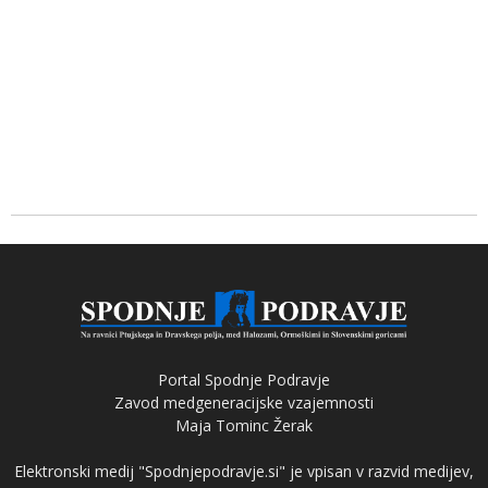
Portal Spodnje Podravje
Zavod medgeneracijske vzajemnosti
Maja Tominc Žerak
Elektronski medij "Spodnjepodravje.si" je vpisan v razvid medijev,