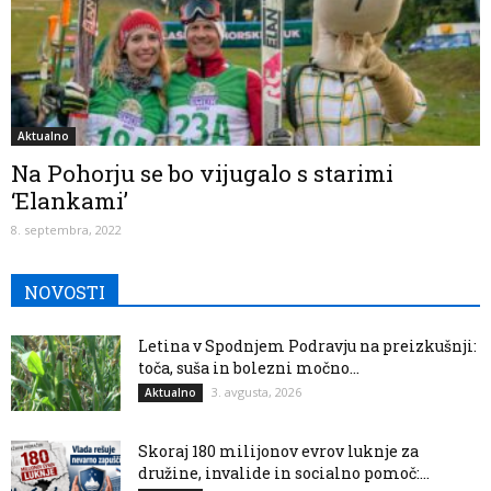
Aktualno
Na Pohorju se bo vijugalo s starimi
‘Elankami’
8. septembra, 2022
NOVOSTI
Letina v Spodnjem Podravju na preizkušnji:
toča, suša in bolezni močno...
3. avgusta, 2026
Aktualno
Skoraj 180 milijonov evrov luknje za
družine, invalide in socialno pomoč:...