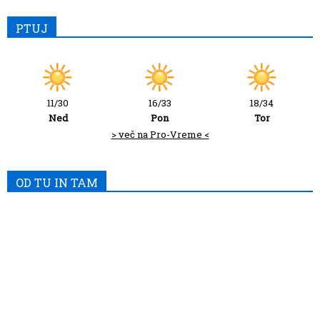
PTUJ
11/30
16/33
18/34
Ned
Pon
Tor
> več na Pro-Vreme <
OD TU IN TAM