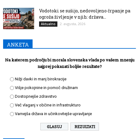
Vodotoki se sušijo, nedovoljeno črpanje pa
ogroža življenje v njih: država...
2. avgusta, 2026
Aktualno
ANKETA
Na katerem področju bi morala slovenska vlada po vašem mnenju
najprej pokazati boljše rezultate?
Nižji davki in manj birokracije
Višje pokojnine in pomoč družinam
Dostopnejše zdravstvo
Več vlaganj v občine in infrastrukturo
Varnejša država in učinkovitejše upravljanje
REZULTATI