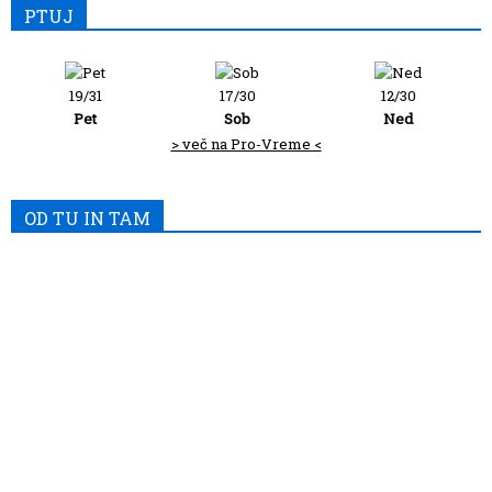
PTUJ
19/31
17/30
12/30
Pet
Sob
Ned
> več na Pro-Vreme <
OD TU IN TAM