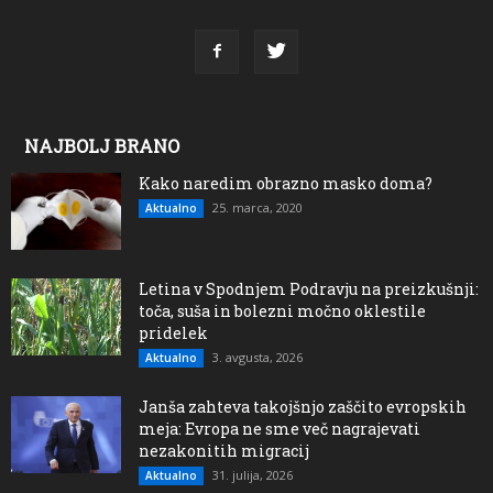
NAJBOLJ BRANO
Kako naredim obrazno masko doma?
25. marca, 2020
Aktualno
Letina v Spodnjem Podravju na preizkušnji:
toča, suša in bolezni močno oklestile
pridelek
3. avgusta, 2026
Aktualno
Janša zahteva takojšnjo zaščito evropskih
meja: Evropa ne sme več nagrajevati
nezakonitih migracij
31. julija, 2026
Aktualno