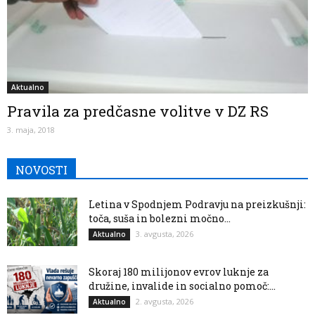
Aktualno
Pravila za predčasne volitve v DZ RS
3. maja, 2018
NOVOSTI
Letina v Spodnjem Podravju na preizkušnji:
toča, suša in bolezni močno...
3. avgusta, 2026
Aktualno
Skoraj 180 milijonov evrov luknje za
družine, invalide in socialno pomoč:...
2. avgusta, 2026
Aktualno