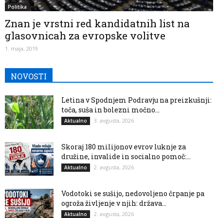
Politika
Znan je vrstni red kandidatnih list na
glasovnicah za evropske volitve
1. maja, 2019
NOVOSTI
Letina v Spodnjem Podravju na preizkušnji:
toča, suša in bolezni močno...
3. avgusta, 2026
Aktualno
Skoraj 180 milijonov evrov luknje za
družine, invalide in socialno pomoč:...
2. avgusta, 2026
Aktualno
Vodotoki se sušijo, nedovoljeno črpanje pa
ogroža življenje v njih: država...
2. avgusta, 2026
Aktualno