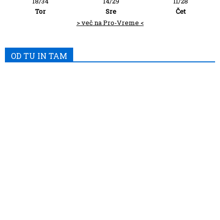
18/34
14/29
11/28
Tor
Sre
Čet
> več na Pro-Vreme <
OD TU IN TAM