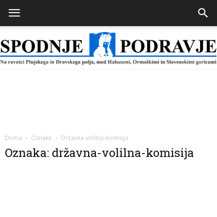
Spodnje
Podravje
Doma
Oznake
Državna-volilna-komisija
Oznaka: državna-volilna-komisija