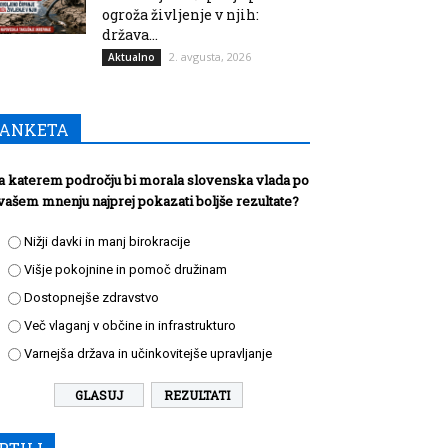
ogroža življenje v njih:
država...
2. avgusta, 2026
Aktualno
ANKETA
a katerem področju bi morala slovenska vlada po
vašem mnenju najprej pokazati boljše rezultate?
Nižji davki in manj birokracije
Višje pokojnine in pomoč družinam
Dostopnejše zdravstvo
Več vlaganj v občine in infrastrukturo
Varnejša država in učinkovitejše upravljanje
REZULTATI