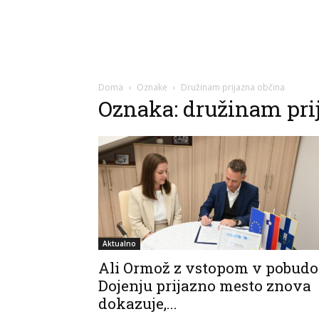
Doma
Oznake
Družinam prijazna občina
Oznaka: družinam pri
Aktualno
Ali Ormož z vstopom v pobudo
Dojenju prijazno mesto znova
dokazuje,...