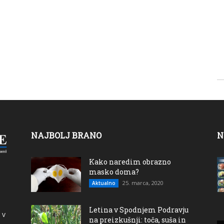
NAJBOLJ BRANO
N
Kako naredim obrazno
masko doma?
25. marca, 2020
Aktualno
Letina v Spodnjem Podravju
 v
na preizkušnji: toča, suša in