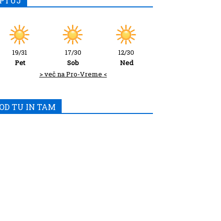
PTUJ
19/31
17/30
12/30
Pet
Sob
Ned
> več na Pro-Vreme <
OD TU IN TAM