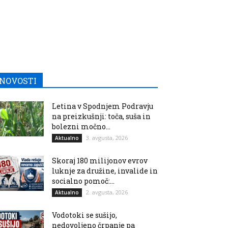
NOVOSTI
Letina v Spodnjem Podravju
na preizkušnji: toča, suša in
bolezni močno...
3. avgusta, 2026
Aktualno
Skoraj 180 milijonov evrov
luknje za družine, invalide in
socialno pomoč:...
2. avgusta, 2026
Aktualno
Vodotoki se sušijo,
nedovoljeno črpanje pa