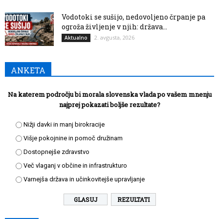
Vodotoki se sušijo, nedovoljeno črpanje pa
ogroža življenje v njih: država...
2. avgusta, 2026
Aktualno
ANKETA
Na katerem področju bi morala slovenska vlada po vašem mnenju
najprej pokazati boljše rezultate?
Nižji davki in manj birokracije
Višje pokojnine in pomoč družinam
Dostopnejše zdravstvo
Več vlaganj v občine in infrastrukturo
Varnejša država in učinkovitejše upravljanje
REZULTATI