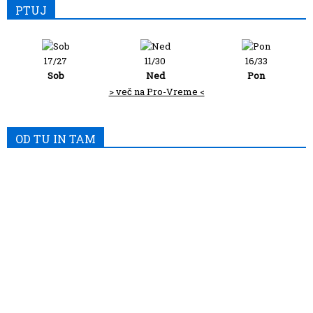
PTUJ
17/27
11/30
16/33
Sob
Ned
Pon
> več na Pro-Vreme <
OD TU IN TAM