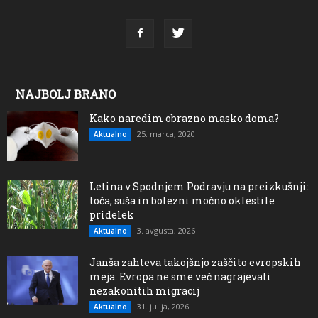
NAJBOLJ BRANO
Kako naredim obrazno masko doma?
25. marca, 2020
Aktualno
Letina v Spodnjem Podravju na preizkušnji:
toča, suša in bolezni močno oklestile
pridelek
3. avgusta, 2026
Aktualno
Janša zahteva takojšnjo zaščito evropskih
meja: Evropa ne sme več nagrajevati
nezakonitih migracij
31. julija, 2026
Aktualno