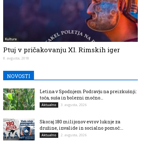
Kultura
Ptuj v pričakovanju XI. Rimskih iger
8. avgusta, 2018
NOVOSTI
Letina v Spodnjem Podravju na preizkušnji:
toča, suša in bolezni močno...
3. avgusta, 2026
Aktualno
Skoraj 180 milijonov evrov luknje za
družine, invalide in socialno pomoč:...
2. avgusta, 2026
Aktualno