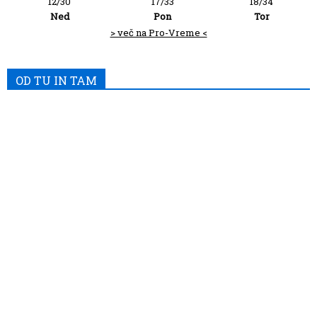
12/30
17/33
18/34
Ned
Pon
Tor
> več na Pro-Vreme <
OD TU IN TAM