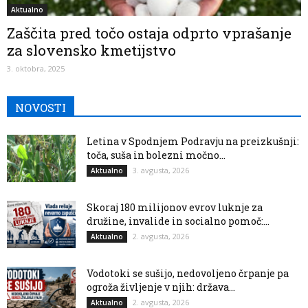
Aktualno
Zaščita pred točo ostaja odprto vprašanje
za slovensko kmetijstvo
3. oktobra, 2025
NOVOSTI
Letina v Spodnjem Podravju na preizkušnji:
toča, suša in bolezni močno...
3. avgusta, 2026
Aktualno
Skoraj 180 milijonov evrov luknje za
družine, invalide in socialno pomoč:...
2. avgusta, 2026
Aktualno
Vodotoki se sušijo, nedovoljeno črpanje pa
ogroža življenje v njih: država...
2. avgusta, 2026
Aktualno