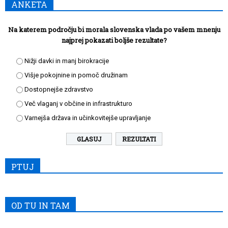
ANKETA
Na katerem področju bi morala slovenska vlada po vašem mnenju
najprej pokazati boljše rezultate?
Nižji davki in manj birokracije
Višje pokojnine in pomoč družinam
Dostopnejše zdravstvo
Več vlaganj v občine in infrastrukturo
Varnejša država in učinkovitejše upravljanje
REZULTATI
PTUJ
OD TU IN TAM