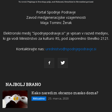
Portal Spodnje Podravje
Zavod medgeneracijske vzajemnosti
Maja Tominc Žerak
Elektronski medij "Spodnjepodravje.si" je vpisan v razvid medijev,
ki ga vodi Ministrstvo za kulturo RS, pod zaporedno številko 2121.
Kontaktirajte nas:
urednistvo@spodnjepodravje.si
NAJBOLJ BRANO
Kako naredim obrazno masko doma?
25. marca, 2020
Aktualno