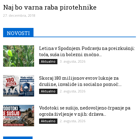
Naj bo varna raba pirotehnike
27. decembra, 2018
NOVOSTI
Letina v Spodnjem Podravju na preizkušnji:
toča, suša in bolezni močno...
3. avgusta, 2026
Aktualno
Skoraj 180 milijonov evrov luknje za
družine, invalide in socialno pomoč:...
2. avgusta, 2026
Aktualno
Vodotoki se sušijo, nedovoljeno črpanje pa
ogroža življenje v njih: država...
2. avgusta, 2026
Aktualno