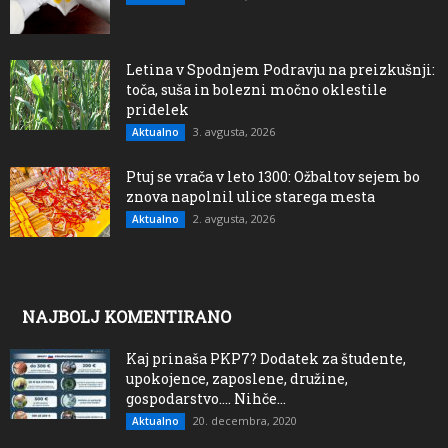
Letina v Spodnjem Podravju na preizkušnji:
toča, suša in bolezni močno oklestile
pridelek
3. avgusta, 2026
Aktualno
Ptuj se vrača v leto 1300: Ožbaltov sejem bo
znova napolnil ulice starega mesta
2. avgusta, 2026
Aktualno
NAJBOLJ KOMENTIRANO
Kaj prinaša PKP7? Dodatek za študente,
upokojence, zaposlene, družine,
gospodarstvo…. Nihče...
20. decembra, 2020
Aktualno