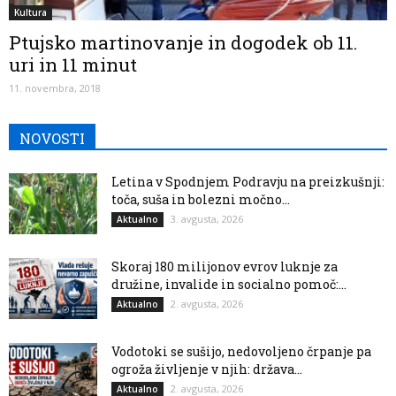
Kultura
Ptujsko martinovanje in dogodek ob 11.
uri in 11 minut
11. novembra, 2018
NOVOSTI
Letina v Spodnjem Podravju na preizkušnji:
toča, suša in bolezni močno...
3. avgusta, 2026
Aktualno
Skoraj 180 milijonov evrov luknje za
družine, invalide in socialno pomoč:...
2. avgusta, 2026
Aktualno
Vodotoki se sušijo, nedovoljeno črpanje pa
ogroža življenje v njih: država...
2. avgusta, 2026
Aktualno