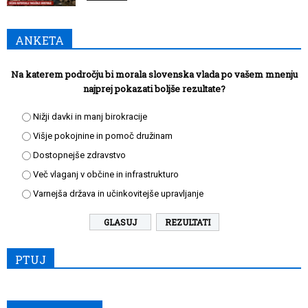
ANKETA
Na katerem področju bi morala slovenska vlada po vašem mnenju
najprej pokazati boljše rezultate?
Nižji davki in manj birokracije
Višje pokojnine in pomoč družinam
Dostopnejše zdravstvo
Več vlaganj v občine in infrastrukturo
Varnejša država in učinkovitejše upravljanje
REZULTATI
PTUJ