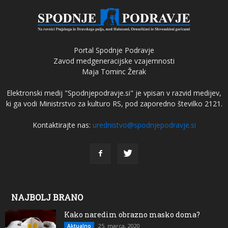
Portal Spodnje Podravje
Zavod medgeneracijske vzajemnosti
Maja Tominc Žerak
Elektronski medij "Spodnjepodravje.si" je vpisan v razvid medijev,
ki ga vodi Ministrstvo za kulturo RS, pod zaporedno številko 2121.
Kontaktirajte nas:
urednistvo@spodnjepodravje.si
NAJBOLJ BRANO
Kako naredim obrazno masko doma?
25. marca, 2020
Aktualno