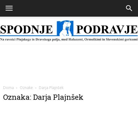
Spodnje
Podravje
Doma
Oznake
Darja Plajnšek
Oznaka: Darja Plajnšek