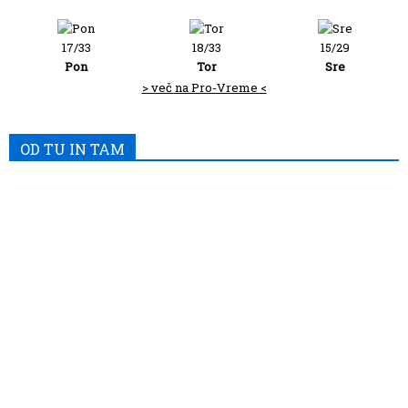
17/33
18/33
15/29
Pon
Tor
Sre
> več na Pro-Vreme <
OD TU IN TAM