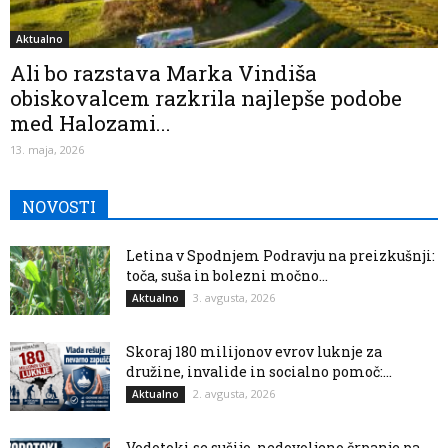
Aktualno
Ali bo razstava Marka Vindiša
obiskovalcem razkrila najlepše podobe
med Halozami...
13. maja, 2026
NOVOSTI
Letina v Spodnjem Podravju na preizkušnji:
toča, suša in bolezni močno...
3. avgusta, 2026
Aktualno
Skoraj 180 milijonov evrov luknje za
družine, invalide in socialno pomoč:...
2. avgusta, 2026
Aktualno
Vodotoki se sušijo, nedovoljeno črpanje pa