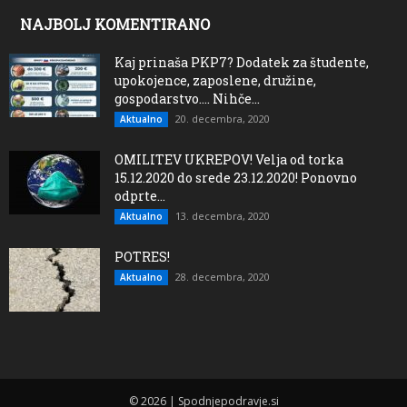
NAJBOLJ KOMENTIRANO
Kaj prinaša PKP7? Dodatek za študente,
upokojence, zaposlene, družine,
gospodarstvo…. Nihče...
20. decembra, 2020
Aktualno
OMILITEV UKREPOV! Velja od torka
15.12.2020 do srede 23.12.2020! Ponovno
odprte...
13. decembra, 2020
Aktualno
POTRES!
28. decembra, 2020
Aktualno
© 2026 | Spodnjepodravje.si