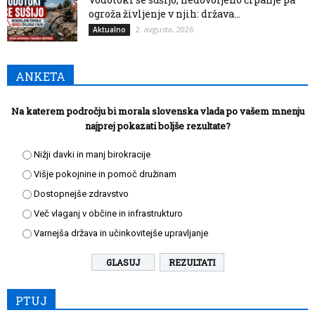
ogroža življenje v njih: država...
2. avgusta, 2026
Aktualno
ANKETA
Na katerem področju bi morala slovenska vlada po vašem mnenju
najprej pokazati boljše rezultate?
Nižji davki in manj birokracije
Višje pokojnine in pomoč družinam
Dostopnejše zdravstvo
Več vlaganj v občine in infrastrukturo
Varnejša država in učinkovitejše upravljanje
REZULTATI
PTUJ