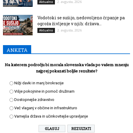
2. avgusta, 2026
Aktualno
Vodotoki se sušijo, nedovoljeno črpanje pa
ogroža življenje v njih: država...
2. avgusta, 2026
Aktualno
ANKETA
Na katerem področju bi morala slovenska vlada po vašem mnenju
najprej pokazati boljše rezultate?
Nižji davki in manj birokracije
Višje pokojnine in pomoč družinam
Dostopnejše zdravstvo
Več vlaganj v občine in infrastrukturo
Varnejša država in učinkovitejše upravljanje
REZULTATI