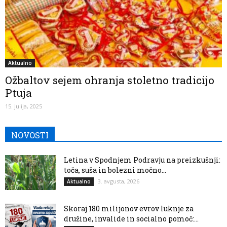
Aktualno
Ožbaltov sejem ohranja stoletno tradicijo
Ptuja
15. julija, 2025
NOVOSTI
Letina v Spodnjem Podravju na preizkušnji:
toča, suša in bolezni močno...
3. avgusta, 2026
Aktualno
Skoraj 180 milijonov evrov luknje za
družine, invalide in socialno pomoč:...