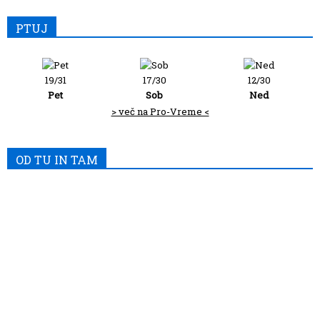
PTUJ
19/31
17/30
12/30
Pet
Sob
Ned
> več na Pro-Vreme <
OD TU IN TAM