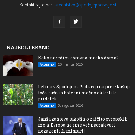
Kontaktirajte nas:
urednistvo@spodnjepodravje.si
NAJBOLJ BRANO
Kako naredim obrazno masko doma?
25. marca, 2020
Aktualno
Letina v Spodnjem Podravju na preizkušnji:
toča, suša in bolezni močno oklestile
pridelek
3. avgusta, 2026
Aktualno
Janša zahteva takojšnjo zaščito evropskih
meja: Evropa ne sme več nagrajevati
nezakonitih migracij