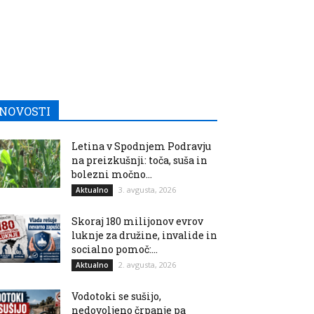
NOVOSTI
Letina v Spodnjem Podravju
na preizkušnji: toča, suša in
bolezni močno...
3. avgusta, 2026
Aktualno
Skoraj 180 milijonov evrov
luknje za družine, invalide in
socialno pomoč:...
2. avgusta, 2026
Aktualno
Vodotoki se sušijo,
nedovoljeno črpanje pa