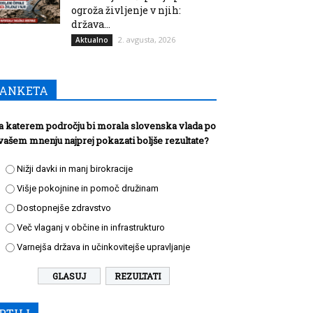
ogroža življenje v njih:
država...
2. avgusta, 2026
Aktualno
ANKETA
a katerem področju bi morala slovenska vlada po
vašem mnenju najprej pokazati boljše rezultate?
Nižji davki in manj birokracije
Višje pokojnine in pomoč družinam
Dostopnejše zdravstvo
Več vlaganj v občine in infrastrukturo
Varnejša država in učinkovitejše upravljanje
REZULTATI