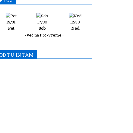
PTUJ
19/31
17/30
12/30
Pet
Sob
Ned
> več na Pro-Vreme <
OD TU IN TAM