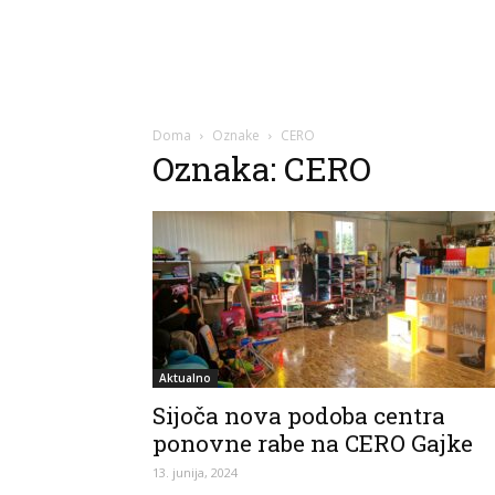
Doma
Oznake
CERO
Oznaka: CERO
Aktualno
Sijoča nova podoba centra
ponovne rabe na CERO Gajke
13. junija, 2024