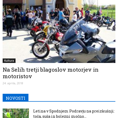
Kultura
Na Selih tretji blagoslov motorjev in
motoristov
24. aprila, 2018
NOVOSTI
Letina v Spodnjem Podravju na preizkušnji:
toča, suša in bolezni močno...