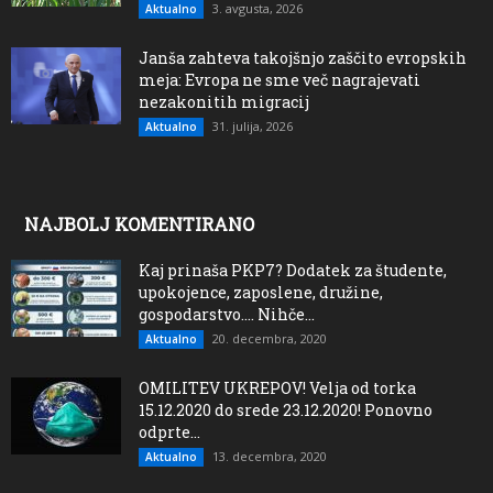
3. avgusta, 2026
Aktualno
Janša zahteva takojšnjo zaščito evropskih
meja: Evropa ne sme več nagrajevati
nezakonitih migracij
31. julija, 2026
Aktualno
NAJBOLJ KOMENTIRANO
Kaj prinaša PKP7? Dodatek za študente,
upokojence, zaposlene, družine,
gospodarstvo…. Nihče...
20. decembra, 2020
Aktualno
OMILITEV UKREPOV! Velja od torka
15.12.2020 do srede 23.12.2020! Ponovno
odprte...
13. decembra, 2020
Aktualno