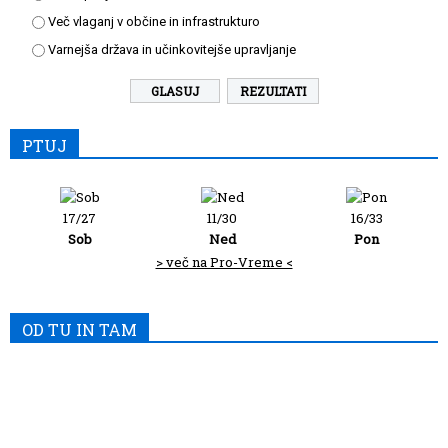
Več vlaganj v občine in infrastrukturo
Varnejša država in učinkovitejše upravljanje
REZULTATI
PTUJ
17/27
11/30
16/33
Sob
Ned
Pon
> več na Pro-Vreme <
OD TU IN TAM