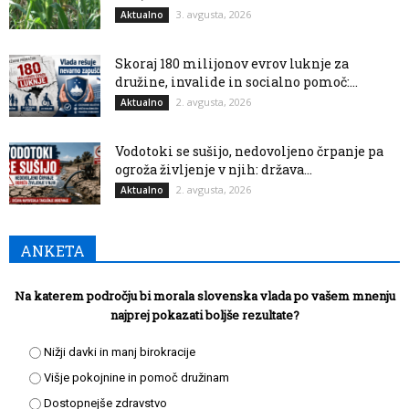
3. avgusta, 2026
Aktualno
Skoraj 180 milijonov evrov luknje za
družine, invalide in socialno pomoč:...
2. avgusta, 2026
Aktualno
Vodotoki se sušijo, nedovoljeno črpanje pa
ogroža življenje v njih: država...
2. avgusta, 2026
Aktualno
ANKETA
Na katerem področju bi morala slovenska vlada po vašem mnenju
najprej pokazati boljše rezultate?
Nižji davki in manj birokracije
Višje pokojnine in pomoč družinam
Dostopnejše zdravstvo