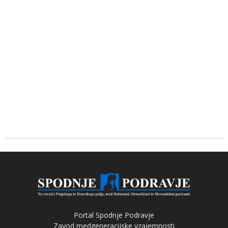
Portal Spodnje Podravje
Zavod medgeneracijske vzajemnosti