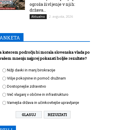
ogroža življenje v njih:
država...
2. avgusta, 2026
Aktualno
ANKETA
a katerem področju bi morala slovenska vlada po
vašem mnenju najprej pokazati boljše rezultate?
Nižji davki in manj birokracije
Višje pokojnine in pomoč družinam
Dostopnejše zdravstvo
Več vlaganj v občine in infrastrukturo
Varnejša država in učinkovitejše upravljanje
REZULTATI