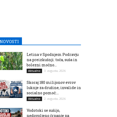
NOVOSTI
Letina v Spodnjem Podravju
na preizkušnji: toča, suša in
bolezni močno...
3. avgusta, 2026
Aktualno
Skoraj 180 milijonov evrov
luknje za družine, invalide in
socialno pomoč:...
2. avgusta, 2026
Aktualno
Vodotoki se sušijo,
nedovoljeno črpanje pa