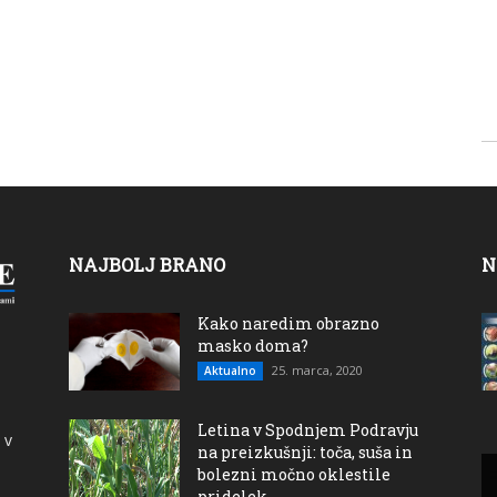
NAJBOLJ BRANO
N
Kako naredim obrazno
masko doma?
25. marca, 2020
Aktualno
Letina v Spodnjem Podravju
 v
na preizkušnji: toča, suša in
bolezni močno oklestile
pridelek