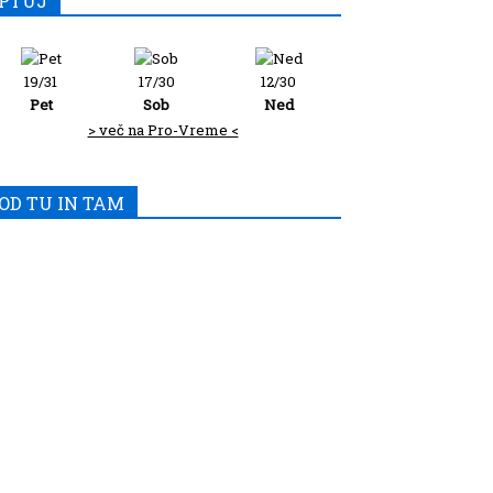
PTUJ
19/31
17/30
12/30
Pet
Sob
Ned
> več na Pro-Vreme <
OD TU IN TAM