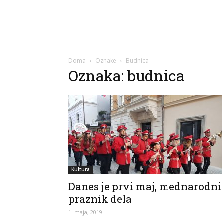
Doma
Oznake
Budnica
Oznaka: budnica
Kultura
Danes je prvi maj, mednarodni
praznik dela
1. maja, 2019