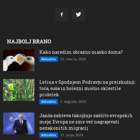
NAJBOLJ BRANO
Kako naredim obrazno masko doma?
25. marca, 2020
Aktualno
Letina v Spodnjem Podravju na preizkušnji:
toča, suša in bolezni močno oklestile
pridelek
3. avgusta, 2026
Aktualno
Janša zahteva takojšnjo zaščito evropskih
meja: Evropa ne sme več nagrajevati
nezakonitih migracij
31. julija, 2026
Aktualno