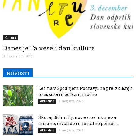
Kultura
Danes je Ta veseli dan kulture
3. decembra, 2019
NOVOSTI
Letina v Spodnjem Podravju na preizkušnji:
toča, suša in bolezni močno...
3. avgusta, 2026
Aktualno
Skoraj 180 milijonov evrov luknje za
družine, invalide in socialno pomoč:...
2. avgusta, 2026
Aktualno