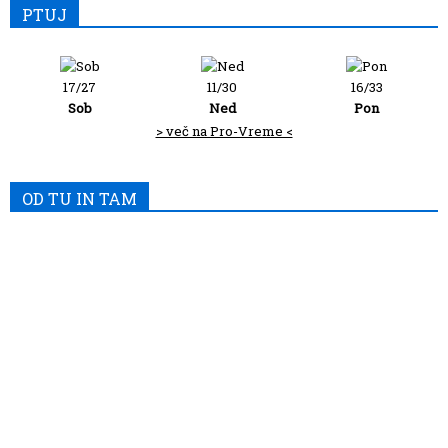
PTUJ
17/27
11/30
16/33
Sob
Ned
Pon
> več na Pro-Vreme <
OD TU IN TAM