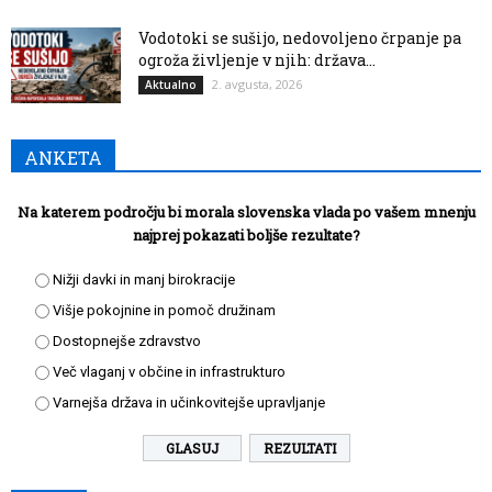
Vodotoki se sušijo, nedovoljeno črpanje pa
ogroža življenje v njih: država...
2. avgusta, 2026
Aktualno
ANKETA
Na katerem področju bi morala slovenska vlada po vašem mnenju
najprej pokazati boljše rezultate?
Nižji davki in manj birokracije
Višje pokojnine in pomoč družinam
Dostopnejše zdravstvo
Več vlaganj v občine in infrastrukturo
Varnejša država in učinkovitejše upravljanje
REZULTATI