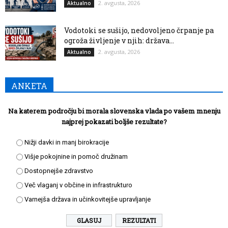
2. avgusta, 2026
Aktualno
Vodotoki se sušijo, nedovoljeno črpanje pa
ogroža življenje v njih: država...
2. avgusta, 2026
Aktualno
ANKETA
Na katerem področju bi morala slovenska vlada po vašem mnenju
najprej pokazati boljše rezultate?
Nižji davki in manj birokracije
Višje pokojnine in pomoč družinam
Dostopnejše zdravstvo
Več vlaganj v občine in infrastrukturo
Varnejša država in učinkovitejše upravljanje
REZULTATI