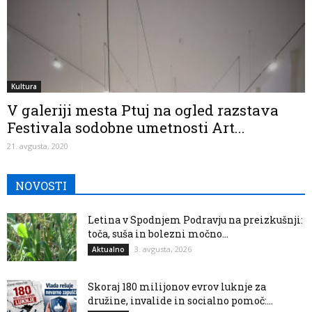
Kultura
V galeriji mesta Ptuj na ogled razstava
Festivala sodobne umetnosti Art...
21. avgusta, 2020
NOVOSTI
Letina v Spodnjem Podravju na preizkušnji:
toča, suša in bolezni močno...
3. avgusta, 2026
Aktualno
Skoraj 180 milijonov evrov luknje za
družine, invalide in socialno pomoč:...