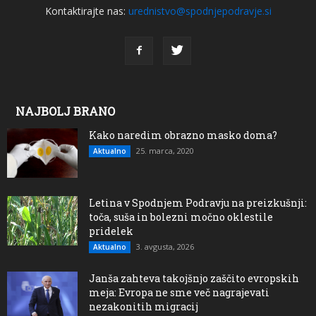
Kontaktirajte nas:
urednistvo@spodnjepodravje.si
NAJBOLJ BRANO
Kako naredim obrazno masko doma?
25. marca, 2020
Aktualno
Letina v Spodnjem Podravju na preizkušnji:
toča, suša in bolezni močno oklestile
pridelek
3. avgusta, 2026
Aktualno
Janša zahteva takojšnjo zaščito evropskih
meja: Evropa ne sme več nagrajevati
nezakonitih migracij