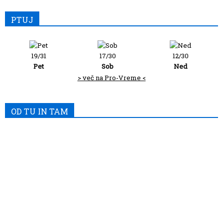
PTUJ
19/31
17/30
12/30
Pet
Sob
Ned
> več na Pro-Vreme <
OD TU IN TAM