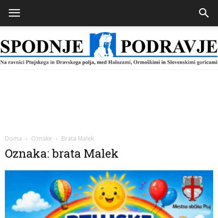
Spodnje
Podravje
Doma
Oznake
Brata Malek
Oznaka: brata Malek