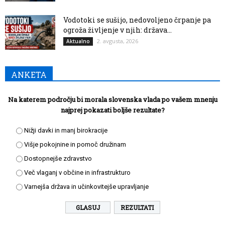
Vodotoki se sušijo, nedovoljeno črpanje pa
ogroža življenje v njih: država...
2. avgusta, 2026
Aktualno
ANKETA
Na katerem področju bi morala slovenska vlada po vašem mnenju
najprej pokazati boljše rezultate?
Nižji davki in manj birokracije
Višje pokojnine in pomoč družinam
Dostopnejše zdravstvo
Več vlaganj v občine in infrastrukturo
Varnejša država in učinkovitejše upravljanje
REZULTATI