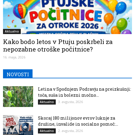
Aktualno
Kako bodo letos v Ptuju poskrbeli za
nepozabne otroške počitnice?
16. maja, 2026
NOVOSTI
Letina v Spodnjem Podravju na preizkušnji:
toča, suša in bolezni močno...
3. avgusta, 2026
Aktualno
Skoraj 180 milijonov evrov luknje za
družine, invalide in socialno pomoč:...
2. avgusta, 2026
Aktualno