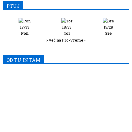
PTUJ
17/33
18/33
15/29
Pon
Tor
Sre
> več na Pro-Vreme <
OD TU IN TAM