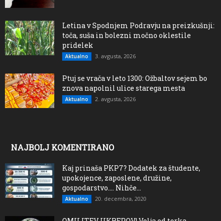
Letina v Spodnjem Podravju na preizkušnji:
toča, suša in bolezni močno oklestile
pridelek
3. avgusta, 2026
Aktualno
Ptuj se vrača v leto 1300: Ožbaltov sejem bo
znova napolnil ulice starega mesta
2. avgusta, 2026
Aktualno
NAJBOLJ KOMENTIRANO
Kaj prinaša PKP7? Dodatek za študente,
upokojence, zaposlene, družine,
gospodarstvo…. Nihče...
20. decembra, 2020
Aktualno
OMILITEV UKREPOV! Velja od torka