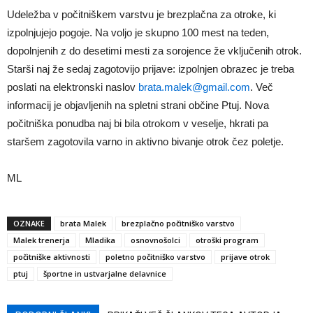
Udeležba v počitniškem varstvu je brezplačna za otroke, ki
izpolnjujejo pogoje. Na voljo je skupno 100 mest na teden,
dopolnjenih z do desetimi mesti za sorojence že vključenih otrok.
Starši naj že sedaj zagotovijo prijave: izpolnjen obrazec je treba
poslati na elektronski naslov
brata.malek@gmail.com
. Več
informacij je objavljenih na spletni strani občine Ptuj. Nova
počitniška ponudba naj bi bila otrokom v veselje, hkrati pa
staršem zagotovila varno in aktivno bivanje otrok čez poletje.
ML
OZNAKE
brata Malek
brezplačno počitniško varstvo
Malek trenerja
Mladika
osnovnošolci
otroški program
počitniške aktivnosti
poletno počitniško varstvo
prijave otrok
ptuj
športne in ustvarjalne delavnice