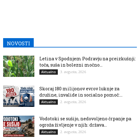
NOVOSTI
Letina v Spodnjem Podravju na preizkušnji:
toča, suša in bolezni močno...
3. avgusta, 2026
Aktualno
Skoraj 180 milijonov evrov luknje za
družine, invalide in socialno pomoč:...
2. avgusta, 2026
Aktualno
Vodotoki se sušijo, nedovoljeno črpanje pa
ogroža življenje v njih: država...
2. avgusta, 2026
Aktualno