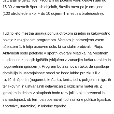
ustvarjalne delavnice. Program bo potekal vsak delovni dan do
15.30 v mestnih športnih objektih, število mest pa je omejeno
(100 otrok/tedensko, + do 10 dojemnih mest za brate/sestre).
Tudi to leto mestna uprava ponuja otrokom prijetno in kakovostno
poletje z razgibanim programom. Varstvo je namenjeno vsem
učencem 1. triletja osnovne šole, ki so stalni prebivalci Ptuja.
Aktivnosti bodo potekale v športni dvorani Mladika, na Mestnem
stadionu in zunanjih igriščih (vključno z zunanjim košarkarskim in
nogometnim igriščem). Program bo zasnovan tako, da spodbuja
domišljijo in ustvarjalnost: otroci se bodo lahko preizkusili v
različnih športih (nogomet, košarka, tenis, ipd.), poligonih in igralih
ter likovnih in ustvarjalnih delavnicah z različnimi materiali. Z
igranjem in delom v skupinah bodo razvijali svoje spretnosti in
samostojnost, ob tem pa spoznavali tudi različne poklice (gasilce,
športnike, umetnike) in lokalne zgodbe.