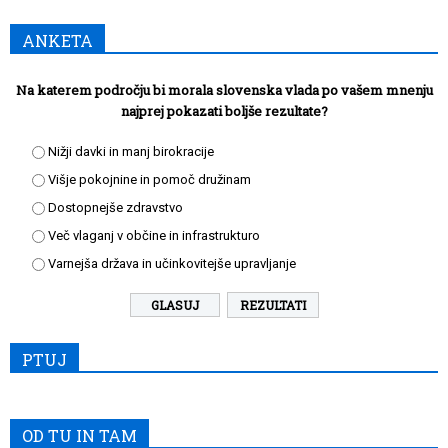
ANKETA
Na katerem področju bi morala slovenska vlada po vašem mnenju
najprej pokazati boljše rezultate?
Nižji davki in manj birokracije
Višje pokojnine in pomoč družinam
Dostopnejše zdravstvo
Več vlaganj v občine in infrastrukturo
Varnejša država in učinkovitejše upravljanje
REZULTATI
PTUJ
OD TU IN TAM