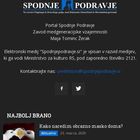
Portal Spodnje Podravje
Zavod medgeneracijske vzajemnosti
Maja Tominc Žerak
Elektronski medij "Spodnjepodravje.si" je vpisan v razvid medijev,
ki ga vodi Ministrstvo za kulturo RS, pod zaporedno številko 2121.
Kontaktirajte nas:
urednistvo@spodnjepodravje.si
NAJBOLJ BRANO
Kako naredim obrazno masko doma?
25. marca, 2020
Aktualno