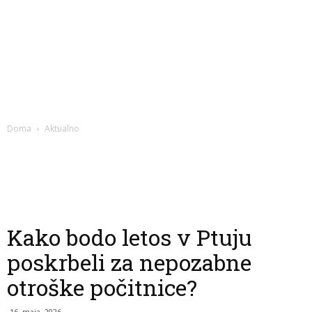
Doma
Aktualno
Kako bodo letos v Ptuju
poskrbeli za nepozabne
otroške počitnice?
16. maja, 2026