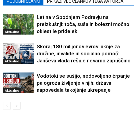
PODOBNI ČLANKI
PRIKAŽI VEČ ČLANKOV TEGA AVTORJA
Letina v Spodnjem Podravju na
preizkušnji: toča, suša in bolezni močno
oklestile pridelek
Aktualno
Skoraj 180 milijonov evrov luknje za
družine, invalide in socialno pomoč:
Janševa vlada rešuje nevarno zapuščino
Aktualno
Vodotoki se sušijo, nedovoljeno črpanje
pa ogroža življenje v njih: država
napovedala takojšnje ukrepanje
Aktualno