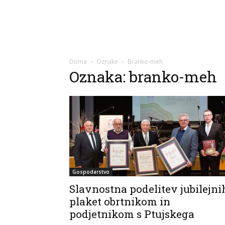
Doma
Oznake
Branko-meh
Oznaka: branko-meh
Gospodarstvo
Slavnostna podelitev jubilejni
plaket obrtnikom in
podjetnikom s Ptujskega