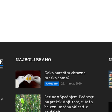
NAJBOLJ BRANO
N
Kako naredim obrazno
masko doma?
25. marca, 2020
Aktualno
Letina v Spodnjem Podravju
 v
na preizkušnji: toča, suša in
bolezni močno oklestile
pridelek