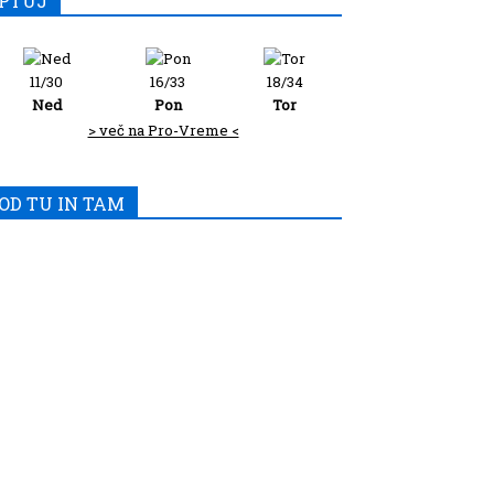
PTUJ
11/30
16/33
18/34
Ned
Pon
Tor
> več na Pro-Vreme <
OD TU IN TAM