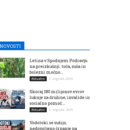
NOVOSTI
Letina v Spodnjem Podravju
na preizkušnji: toča, suša in
bolezni močno...
3. avgusta, 2026
Aktualno
Skoraj 180 milijonov evrov
luknje za družine, invalide in
socialno pomoč:...
2. avgusta, 2026
Aktualno
Vodotoki se sušijo,
nedovoljeno črpanje pa