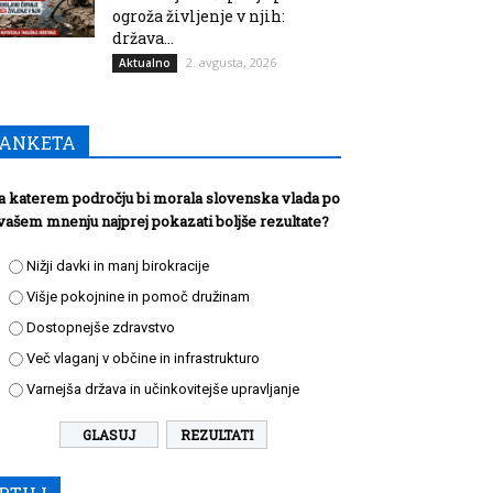
ogroža življenje v njih:
država...
2. avgusta, 2026
Aktualno
ANKETA
a katerem področju bi morala slovenska vlada po
vašem mnenju najprej pokazati boljše rezultate?
Nižji davki in manj birokracije
Višje pokojnine in pomoč družinam
Dostopnejše zdravstvo
Več vlaganj v občine in infrastrukturo
Varnejša država in učinkovitejše upravljanje
REZULTATI