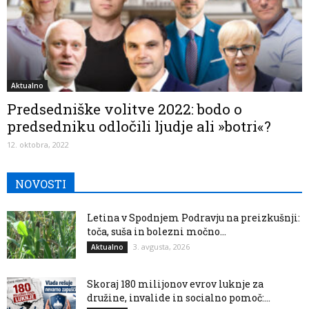
Aktualno
Predsedniške volitve 2022: bodo o
predsedniku odločili ljudje ali »botri«?
12. oktobra, 2022
NOVOSTI
Letina v Spodnjem Podravju na preizkušnji:
toča, suša in bolezni močno...
3. avgusta, 2026
Aktualno
Skoraj 180 milijonov evrov luknje za
družine, invalide in socialno pomoč:...