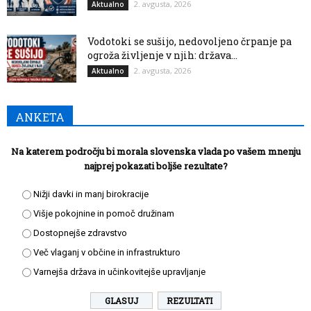
2. avgusta, 2026
Aktualno
Vodotoki se sušijo, nedovoljeno črpanje pa
ogroža življenje v njih: država...
2. avgusta, 2026
Aktualno
ANKETA
Na katerem področju bi morala slovenska vlada po vašem mnenju
najprej pokazati boljše rezultate?
Nižji davki in manj birokracije
Višje pokojnine in pomoč družinam
Dostopnejše zdravstvo
Več vlaganj v občine in infrastrukturo
Varnejša država in učinkovitejše upravljanje
REZULTATI