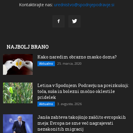
Kontaktirajte nas:
urednistvo@spodnjepodravje.si
NAJBOLJ BRANO
Kako naredim obrazno masko doma?
25. marca, 2020
Aktualno
Letina v Spodnjem Podravju na preizkušnji:
toča, suša in bolezni močno oklestile
pridelek
3. avgusta, 2026
Aktualno
Janša zahteva takojšnjo zaščito evropskih
meja: Evropa ne sme več nagrajevati
nezakonitih migracij