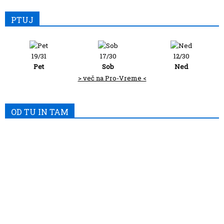
PTUJ
19/31
17/30
12/30
Pet
Sob
Ned
> več na Pro-Vreme <
OD TU IN TAM