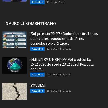
31. julija, 2026
Aktualno
NAJBOLJ KOMENTIRANO
Kaj prinaša PKP7? Dodatek za študente,
upokojence, zaposlene, družine,
gospodarstvo…. Nihče...
20. decembra, 2020
Aktualno
OMILITEV UKREPOV! Velja od torka
15.12.2020 do srede 23.12.2020! Ponovno
odprte...
13. decembra, 2020
Aktualno
POTRES!
28. decembra, 2020
Aktualno