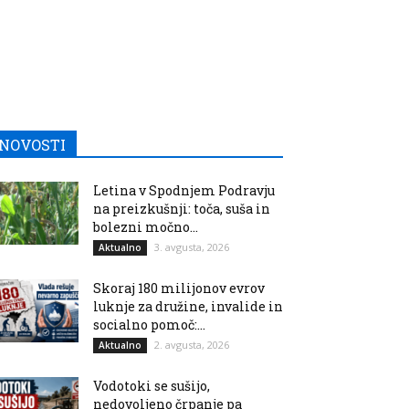
NOVOSTI
Letina v Spodnjem Podravju
na preizkušnji: toča, suša in
bolezni močno...
3. avgusta, 2026
Aktualno
Skoraj 180 milijonov evrov
luknje za družine, invalide in
socialno pomoč:...
2. avgusta, 2026
Aktualno
Vodotoki se sušijo,
nedovoljeno črpanje pa