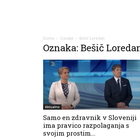
Doma
Oznake
Bešič Loredan
Oznaka: Bešič Loreda
Aktualno
Samo en zdravnik v Sloveniji
ima pravico razpolaganja s
svojim prostim...