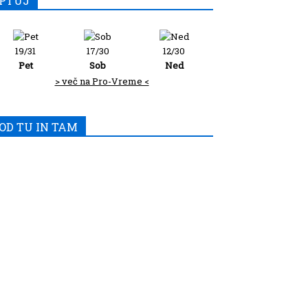
PTUJ
19/31
17/30
12/30
Pet
Sob
Ned
> več na Pro-Vreme <
OD TU IN TAM