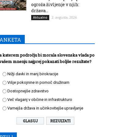
ogroža življenje v njih:
država...
2. avgusta, 2026
Aktualno
ANKETA
a katerem področju bi morala slovenska vlada po
vašem mnenju najprej pokazati boljše rezultate?
Nižji davki in manj birokracije
Višje pokojnine in pomoč družinam
Dostopnejše zdravstvo
Več vlaganj v občine in infrastrukturo
Varnejša država in učinkovitejše upravljanje
REZULTATI