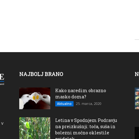
NAJBOLJ BRANO
N
Kako naredim obrazno
masko doma?
25. marca, 2020
Aktualno
Letina v Spodnjem Podravju
 v
na preizkušnji: toča, suša in
bolezni močno oklestile
pridelek