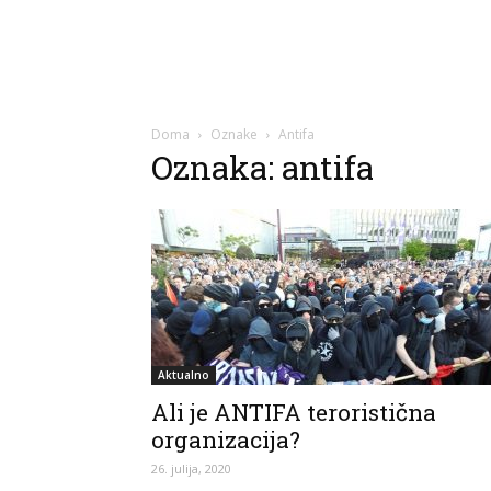
Doma
Oznake
Antifa
Oznaka: antifa
Aktualno
Ali je ANTIFA teroristična
organizacija?
26. julija, 2020