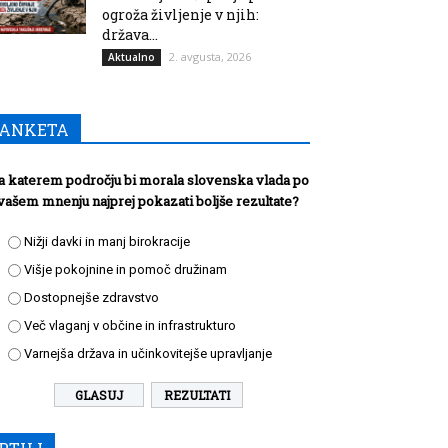
ogroža življenje v njih:
država...
2. avgusta, 2026
Aktualno
ANKETA
a katerem področju bi morala slovenska vlada po
vašem mnenju najprej pokazati boljše rezultate?
Nižji davki in manj birokracije
Višje pokojnine in pomoč družinam
Dostopnejše zdravstvo
Več vlaganj v občine in infrastrukturo
Varnejša država in učinkovitejše upravljanje
REZULTATI