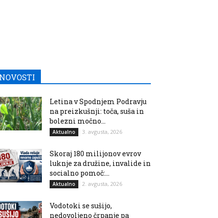
NOVOSTI
Letina v Spodnjem Podravju
na preizkušnji: toča, suša in
bolezni močno...
3. avgusta, 2026
Aktualno
Skoraj 180 milijonov evrov
luknje za družine, invalide in
socialno pomoč:...
2. avgusta, 2026
Aktualno
Vodotoki se sušijo,
nedovoljeno črpanje pa