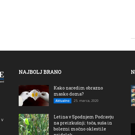
NAJBOLJ BRANO
N
Kako naredim obrazno
masko doma?
25. marca, 2020
Aktualno
Letina v Spodnjem Podravju
 v
na preizkušnji: toča, suša in
bolezni močno oklestile
pridelek