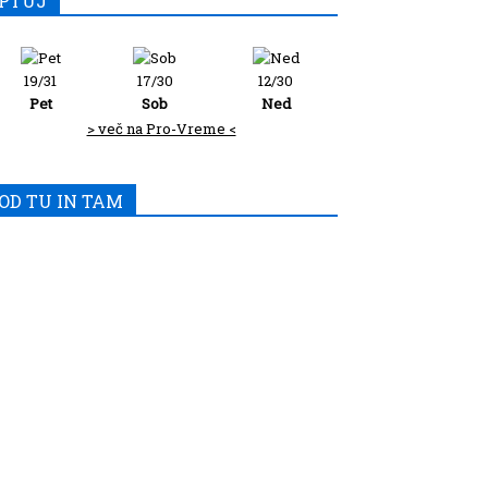
PTUJ
19/31
17/30
12/30
Pet
Sob
Ned
> več na Pro-Vreme <
OD TU IN TAM