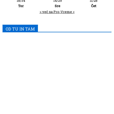
18/34
14/29
11/28
Tor
Sre
Čet
> več na Pro-Vreme <
OD TU IN TAM