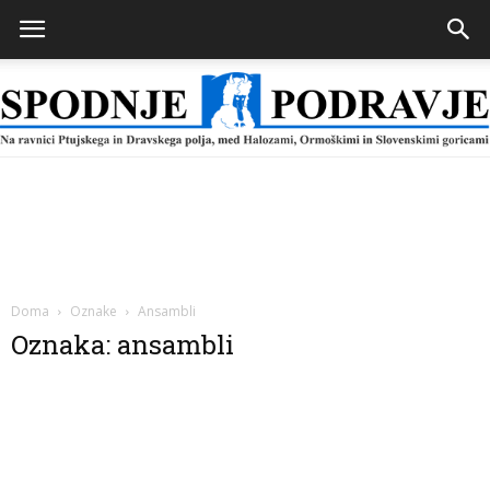
Spodnje
Podravje
Doma
Oznake
Ansambli
Oznaka: ansambli