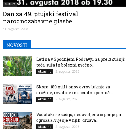
Kultura
Dan za 49. ptujski festival
narodnozabavne glasbe
31. avgusta, 2018
NOVOSTI
Letina v Spodnjem Podravju na preizkušnji:
toča, suša in bolezni močno...
3. avgusta, 2026
Aktualno
Skoraj 180 milijonov evrov luknje za
družine, invalide in socialno pomoč:...
2. avgusta, 2026
Aktualno
Vodotoki se sušijo, nedovoljeno črpanje pa
ogroža življenje v njih: država...
2. avgusta, 2026
Aktualno