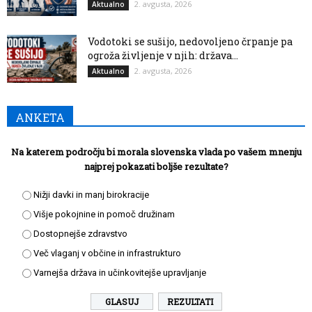
2. avgusta, 2026
Aktualno
Vodotoki se sušijo, nedovoljeno črpanje pa
ogroža življenje v njih: država...
2. avgusta, 2026
Aktualno
ANKETA
Na katerem področju bi morala slovenska vlada po vašem mnenju
najprej pokazati boljše rezultate?
Nižji davki in manj birokracije
Višje pokojnine in pomoč družinam
Dostopnejše zdravstvo
Več vlaganj v občine in infrastrukturo
Varnejša država in učinkovitejše upravljanje
REZULTATI