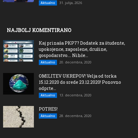
31. julija, 2026
Aktualno
NAJBOLJ KOMENTIRANO
Kaj prinaša PKP7? Dodatek za študente,
upokojence, zaposlene, družine,
gospodarstvo…. Nihče...
20. decembra, 2020
Aktualno
OMILITEV UKREPOV! Velja od torka
15.12.2020 do srede 23.12.2020! Ponovno
odprte...
13. decembra, 2020
Aktualno
POTRES!
28. decembra, 2020
Aktualno