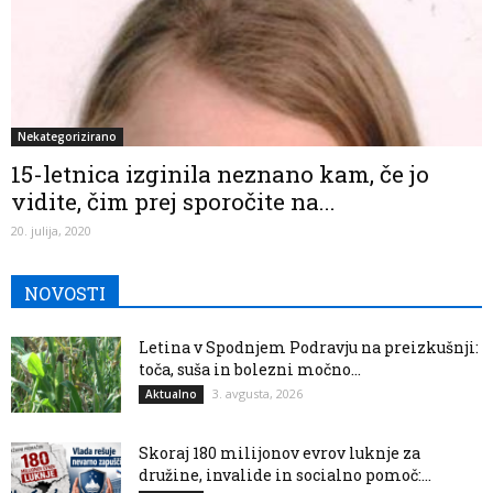
Nekategorizirano
15-letnica izginila neznano kam, če jo
vidite, čim prej sporočite na...
20. julija, 2020
NOVOSTI
Letina v Spodnjem Podravju na preizkušnji:
toča, suša in bolezni močno...
3. avgusta, 2026
Aktualno
Skoraj 180 milijonov evrov luknje za
družine, invalide in socialno pomoč:...