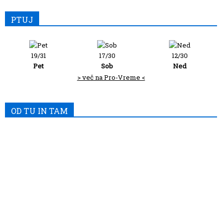
PTUJ
19/31
17/30
12/30
Pet
Sob
Ned
> več na Pro-Vreme <
OD TU IN TAM