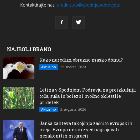
Kontaktirajte nas:
urednistvo@spodnjepodravje.si
NAJBOLJ BRANO
Kako naredim obrazno masko doma?
25. marca, 2020
Aktualno
Letina v Spodnjem Podravju na preizkušnji:
toča, suša in bolezni močno oklestile
pridelek
3. avgusta, 2026
Aktualno
Janša zahteva takojšnjo zaščito evropskih
meja: Evropa ne sme več nagrajevati
nezakonitih migracij