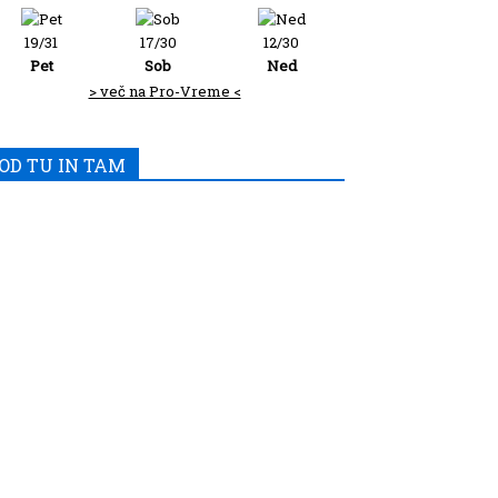
19/31
17/30
12/30
Pet
Sob
Ned
> več na Pro-Vreme <
OD TU IN TAM