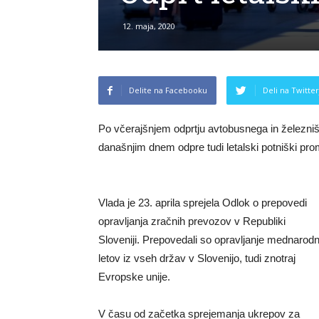
12. maja, 2020
Delite na Facebooku
Deli na Twitter
Po včerajšnjem odprtju avtobusnega in železniš
današnjim dnem odpre tudi letalski potniški pro
Vlada je 23. aprila sprejela Odlok o prepovedi
opravljanja zračnih prevozov v Republiki
Sloveniji. Prepovedali so opravljanje mednarodn
letov iz vseh držav v Slovenijo, tudi znotraj
Evropske unije.
V času od začetka sprejemanja ukrepov za