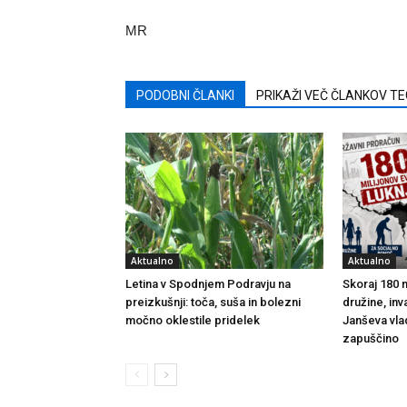
MR
PODOBNI ČLANKI
PRIKAŽI VEČ ČLANKOV T
Aktualno
Aktualno
Letina v Spodnjem Podravju na
Skoraj 180 m
preizkušnji: toča, suša in bolezni
družine, inv
močno oklestile pridelek
Janševa vla
zapuščino