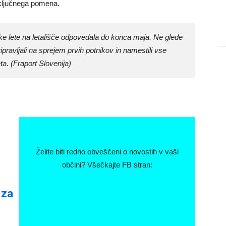
v ključnega pomena.
ške lete na letališče odpovedala do konca maja. Ne glede
pravljali na sprejem prvih potnikov in namestili vse
. (Fraport Slovenija)
Želite biti redno obveščeni o novostih v vaši
občini? Všečkajte FB stran:
 za