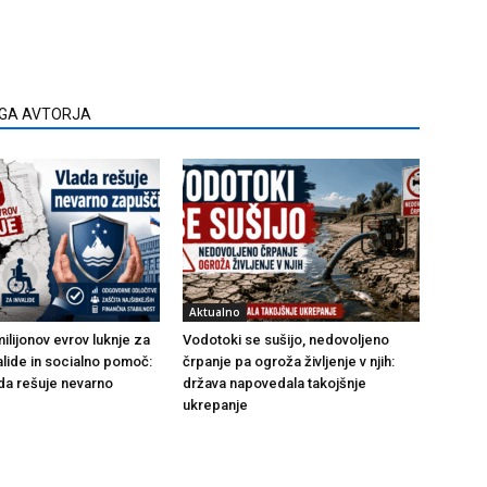
EGA AVTORJA
Aktualno
ilijonov evrov luknje za
Vodotoki se sušijo, nedovoljeno
alide in socialno pomoč:
črpanje pa ogroža življenje v njih:
da rešuje nevarno
država napovedala takojšnje
ukrepanje