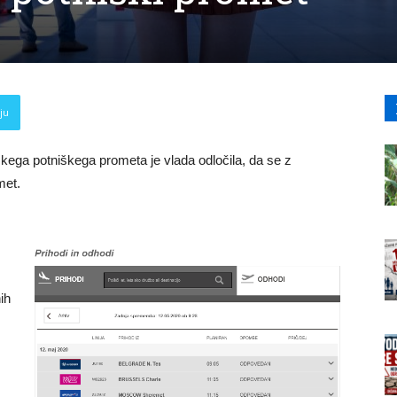
ju
kega potniškega prometa je vlada odločila, da se z
met.
ih