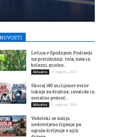
NOVOSTI
Letina v Spodnjem Podravju
na preizkušnji: toča, suša in
bolezni močno...
3. avgusta, 2026
Aktualno
Skoraj 180 milijonov evrov
luknje za družine, invalide in
socialno pomoč:...
2. avgusta, 2026
Aktualno
Vodotoki se sušijo,
nedovoljeno črpanje pa
ogroža življenje v njih:
država...