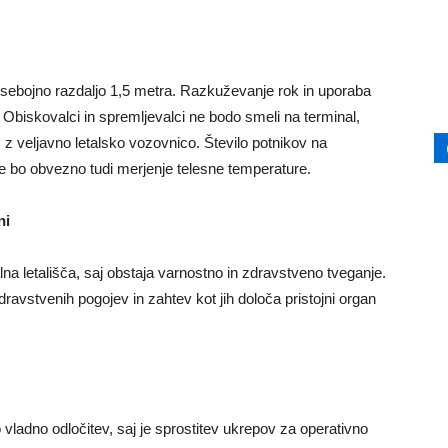
dsebojno razdaljo 1,5 metra. Razkuževanje rok in uporaba
Obiskovalci in spremljevalci ne bodo smeli na terminal,
z veljavno letalsko vozovnico. Število potnikov na
eje bo obvezno tudi merjenje telesne temperature.
ni
lna letališča, saj obstaja varnostno in zdravstveno tveganje.
dravstvenih pogojev in zahtev kot jih določa pristojni organ
o vladno odločitev, saj je sprostitev ukrepov za operativno