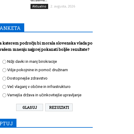
2. avgusta, 2026
Aktualno
ANKETA
a katerem področju bi morala slovenska vlada po
vašem mnenju najprej pokazati boljše rezultate?
Nižji davki in manj birokracije
Višje pokojnine in pomoč družinam
Dostopnejše zdravstvo
Več vlaganj v občine in infrastrukturo
Varnejša država in učinkovitejše upravljanje
REZULTATI
PTUJ