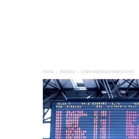
Doma
Aktualno
Odprt letalski potniški promet