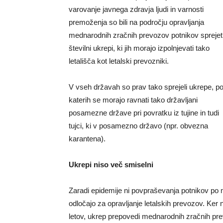
varovanje javnega zdravja ljudi in varnosti
premoženja so bili na področju opravljanja
mednarodnih zračnih prevozov potnikov sprejet
številni ukrepi, ki jih morajo izpolnjevati tako
letališča kot letalski prevozniki.
V vseh državah so prav tako sprejeli ukrepe, p
katerih se morajo ravnati tako državljani
posamezne države pri povratku iz tujine in tudi
tujci, ki v posamezno državo (npr. obvezna
karantena).
Ukrepi niso več smiselni
Zaradi epidemije ni povpraševanja potnikov po 
odločajo za opravljanje letalskih prevozov. Ker
letov, ukrep prepovedi mednarodnih zračnih pre