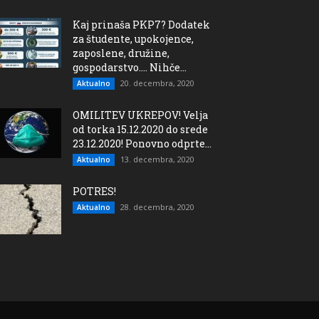
Kaj prinaša PKP7? Dodatek
za študente, upokojence,
zaposlene, družine,
gospodarstvo…. Nihče...
20. decembra, 2020
Aktualno
OMILITEV UKREPOV! Velja
od torka 15.12.2020 do srede
23.12.2020! Ponovno odprte...
13. decembra, 2020
Aktualno
POTRES!
28. decembra, 2020
Aktualno