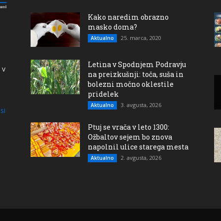
Kako naredim obrazno
masko doma?
25. marca, 2020
Aktualno
Letina v Spodnjem Podravju
 v
na preizkušnji: toča, suša in
bolezni močno oklestile
pridelek
3. avgusta, 2026
Aktualno
si
Ptuj se vrača v leto 1300:
Ožbaltov sejem bo znova
napolnil ulice starega mesta
2. avgusta, 2026
Aktualno