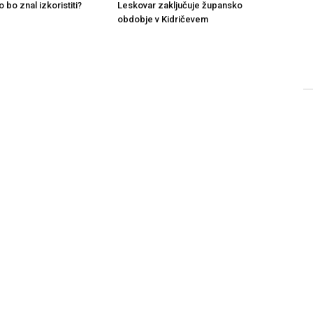
o bo znal izkoristiti?
Leskovar zaključuje župansko
obdobje v Kidričevem