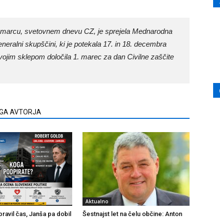
. marcu, svetovnem dnevu CZ, je sprejela Mednarodna
Generalni skupščini, ki je potekala 17. in 18. decembra
vojim sklepom določila 1. marec za dan Civilne zaščite
EGA AVTORJA
Aktualno
ravil čas, Janša pa dobil
Šestnajst let na čelu občine: Anton