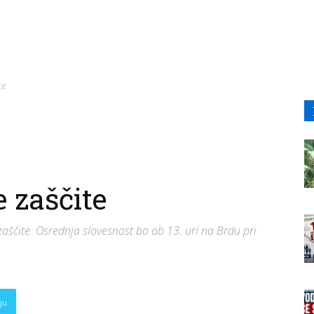
te
 zaščite
aščite. Osrednja slovesnost bo ob 13. uri na Brdu pri
ju