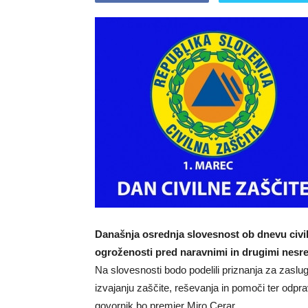
Današnja osrednja slovesnost ob dnevu civiln
ogroženosti pred naravnimi in drugimi nesreča
Na slovesnosti bodo podelili priznanja za zasluge
izvajanju zaščite, reševanja in pomoči ter odpra
govornik bo premier Miro Cerar.