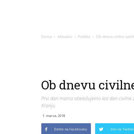
Doma
Aktualno
Politika
Ob dnevu civilne zašči
Ob dnevu civilne
Prvi dan marca obeležujemo kot dan civilne z
Kranju.
1. marca, 2018
Delite na Facebooku
Deli na Twitter