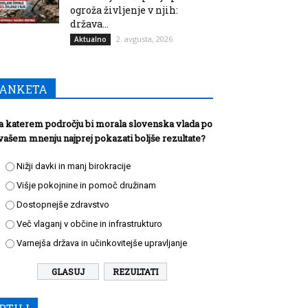
ogroža življenje v njih:
država...
2. avgusta, 2026
Aktualno
ANKETA
a katerem področju bi morala slovenska vlada po
vašem mnenju najprej pokazati boljše rezultate?
Nižji davki in manj birokracije
Višje pokojnine in pomoč družinam
Dostopnejše zdravstvo
Več vlaganj v občine in infrastrukturo
Varnejša država in učinkovitejše upravljanje
REZULTATI