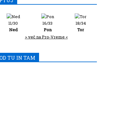
PTUJ
11/30
16/33
18/34
Ned
Pon
Tor
> več na Pro-Vreme <
OD TU IN TAM