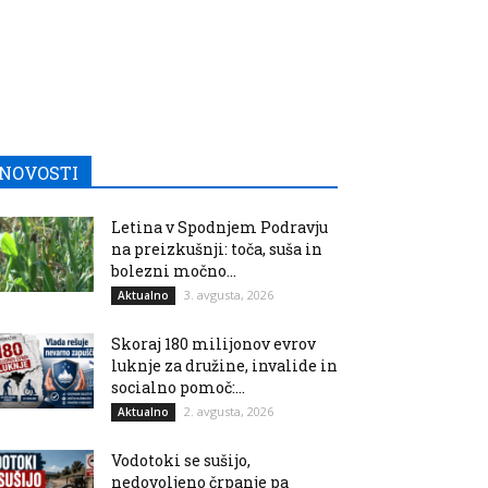
NOVOSTI
Letina v Spodnjem Podravju
na preizkušnji: toča, suša in
bolezni močno...
3. avgusta, 2026
Aktualno
Skoraj 180 milijonov evrov
luknje za družine, invalide in
socialno pomoč:...
2. avgusta, 2026
Aktualno
Vodotoki se sušijo,
nedovoljeno črpanje pa