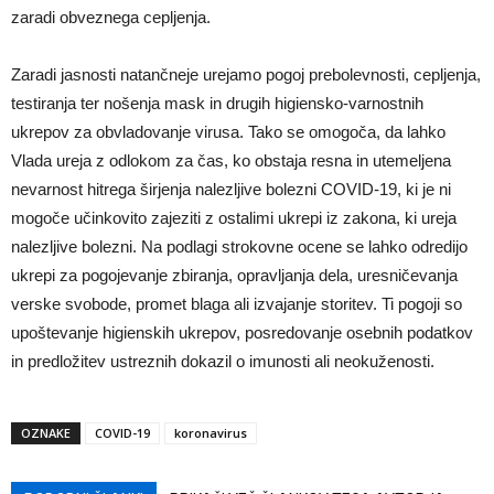
zaradi obveznega cepljenja.
Zaradi jasnosti natančneje urejamo pogoj prebolevnosti, cepljenja,
testiranja ter nošenja mask in drugih higiensko-varnostnih
ukrepov za obvladovanje virusa. Tako se omogoča, da lahko
Vlada ureja z odlokom za čas, ko obstaja resna in utemeljena
nevarnost hitrega širjenja nalezljive bolezni COVID-19, ki je ni
mogoče učinkovito zajeziti z ostalimi ukrepi iz zakona, ki ureja
nalezljive bolezni. Na podlagi strokovne ocene se lahko odredijo
ukrepi za pogojevanje zbiranja, opravljanja dela, uresničevanja
verske svobode, promet blaga ali izvajanje storitev. Ti pogoji so
upoštevanje higienskih ukrepov, posredovanje osebnih podatkov
in predložitev ustreznih dokazil o imunosti ali neokuženosti.
OZNAKE
COVID-19
koronavirus