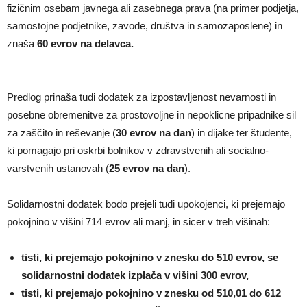
fizičnim osebam javnega ali zasebnega prava (na primer podjetja,
samostojne podjetnike, zavode, društva in samozaposlene) in
znaša
60 evrov na delavca.
Predlog prinaša tudi dodatek za izpostavljenost nevarnosti in
posebne obremenitve za prostovoljne in nepoklicne pripadnike sil
za zaščito in reševanje (
30 evrov na dan
) in dijake ter študente,
ki pomagajo pri oskrbi bolnikov v zdravstvenih ali socialno-
varstvenih ustanovah (
25 evrov na dan
).
Solidarnostni dodatek bodo prejeli tudi upokojenci, ki prejemajo
pokojnino v višini 714 evrov ali manj, in sicer v treh višinah:
tisti, ki prejemajo pokojnino v znesku do 510 evrov, se
solidarnostni dodatek izplača v višini 300 evrov,
tisti, ki prejemajo pokojnino v znesku od 510,01 do 612