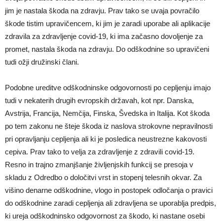
jim je nastala škoda na zdravju. Prav tako se uvaja povračilo
škode tistim upravičencem, ki jim je zaradi uporabe ali aplikacije
zdravila za zdravljenje covid-19, ki ima začasno dovoljenje za
promet, nastala škoda na zdravju. Do odškodnine so upravičeni
tudi ožji družinski člani.
Podobne ureditve odškodninske odgovornosti po cepljenju imajo
tudi v nekaterih drugih evropskih državah, kot npr. Danska,
Avstrija, Francija, Nemčija, Finska, Švedska in Italija. Kot škoda
po tem zakonu ne šteje škoda iz naslova strokovne nepravilnosti
pri opravljanju cepljenja ali ki je posledica neustrezne kakovosti
cepiva. Prav tako to velja za zdravljenje z zdravili covid-19.
Resno in trajno zmanjšanje življenjskih funkcij se presoja v
skladu z Odredbo o določitvi vrst in stopenj telesnih okvar. Za
višino denarne odškodnine, vlogo in postopek odločanja o pravici
do odškodnine zaradi cepljenja ali zdravljena se uporablja predpis,
ki ureja odškodninsko odgovornost za škodo, ki nastane osebi