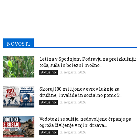
NOVOSTI
Letina v Spodnjem Podravju na preizkušnji:
toča, suša in bolezni močno...
3. avgusta, 2026
Aktualno
Skoraj 180 milijonov evrov luknje za
družine, invalide in socialno pomoč:...
2. avgusta, 2026
Aktualno
Vodotoki se sušijo, nedovoljeno črpanje pa
ogroža življenje v njih: država...
2. avgusta, 2026
Aktualno