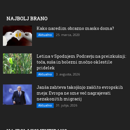
NAJBOLJ BRANO
Kako naredim obrazno masko doma?
25. marca, 2020
Aktualno
Letina v Spodnjem Podravju na preizkušnji:
toča, suša in bolezni močno oklestile
pridelek
3. avgusta, 2026
Aktualno
Janša zahteva takojšnjo zaščito evropskih
meja: Evropa ne sme več nagrajevati
nezakonitih migracij
31. julija, 2026
Aktualno