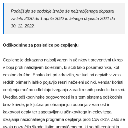
Podaljšuje se obdobje izrabe še neizrabljenega dopusta
za leto 2020 do 1.aprila 2022 in letnega dopusta 2021 do
30. 12. 2022.
Odškodnine za posledice po cepljenju
Cepljene je dokazano najbolj varen in učinkovit preventivni ukrep
v boju proti nalezljivim boleznim, ki ščiti tako posameznika, kot
celotno družbo. Enako kot pri zdravilih, se tudi pri cepivih v zelo
redkih primerih lahko pojavijo resni neželeni učinki, vendar koristi
cepljenja močno odtehtajo tveganja zaradi resnih posledic bolezni.
Uvedba odškodninske odgovornosti in s tem sistema odškodnin
brez krivde, je ključna pri ohranjanju zaupanja v varnost in
kakovost cepiv ter zagotavljanju učinkovitega in celovitega
izvajanja nacionalnega programa cepljenja proti Covid-19. Zato se
uvaja povračilo škode tistim upravičencem, ki so bili cepljeni in