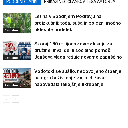
PODOBNI ČLANKI
PRIKAŽI VEČ ČLANKOV TEGA AVTORJA
Letina v Spodnjem Podravju na
preizkušnji: toča, suša in bolezni močno
oklestile pridelek
Aktualno
Skoraj 180 milijonov evrov luknje za
družine, invalide in socialno pomoč:
Janševa vlada rešuje nevarno zapuščino
Aktualno
Vodotoki se sušijo, nedovoljeno črpanje
pa ogroža življenje v njih: država
napovedala takojšnje ukrepanje
Aktualno