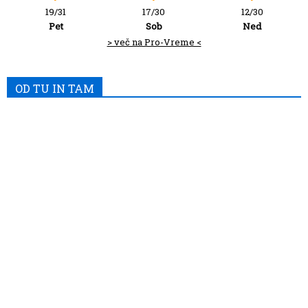
19/31
17/30
12/30
Pet
Sob
Ned
> več na Pro-Vreme <
OD TU IN TAM