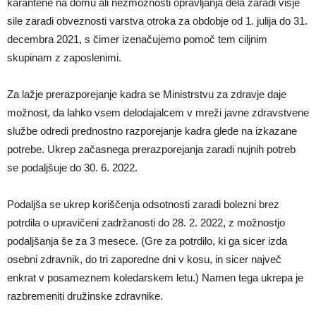
karantene na domu ali nezmožnosti opravljanja dela zaradi višje
sile zaradi obveznosti varstva otroka za obdobje od 1. julija do 31.
decembra 2021, s čimer izenačujemo pomoč tem ciljnim
skupinam z zaposlenimi.
Za lažje prerazporejanje kadra se Ministrstvu za zdravje daje
možnost, da lahko vsem delodajalcem v mreži javne zdravstvene
službe odredi prednostno razporejanje kadra glede na izkazane
potrebe. Ukrep začasnega prerazporejanja zaradi nujnih potreb
se podaljšuje do 30. 6. 2022.
Podaljša se ukrep koriščenja odsotnosti zaradi bolezni brez
potrdila o upravičeni zadržanosti do 28. 2. 2022, z možnostjo
podaljšanja še za 3 mesece. (Gre za potrdilo, ki ga sicer izda
osebni zdravnik, do tri zaporedne dni v kosu, in sicer največ
enkrat v posameznem koledarskem letu.) Namen tega ukrepa je
razbremeniti družinske zdravnike.