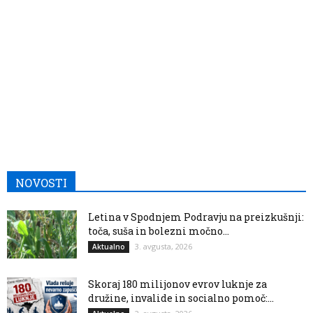
NOVOSTI
Letina v Spodnjem Podravju na preizkušnji:
toča, suša in bolezni močno...
3. avgusta, 2026
Aktualno
Skoraj 180 milijonov evrov luknje za
družine, invalide in socialno pomoč:...