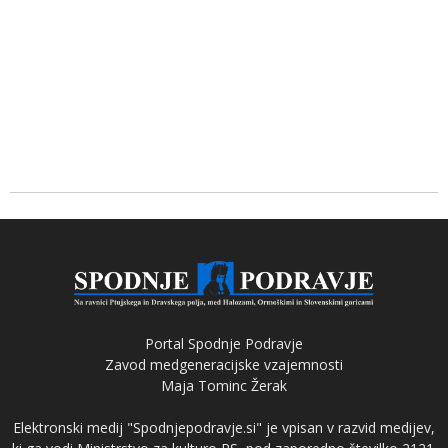
Portal Spodnje Podravje
Zavod medgeneracijske vzajemnosti
Maja Tominc Žerak
Elektronski medij "Spodnjepodravje.si" je vpisan v razvid medijev,