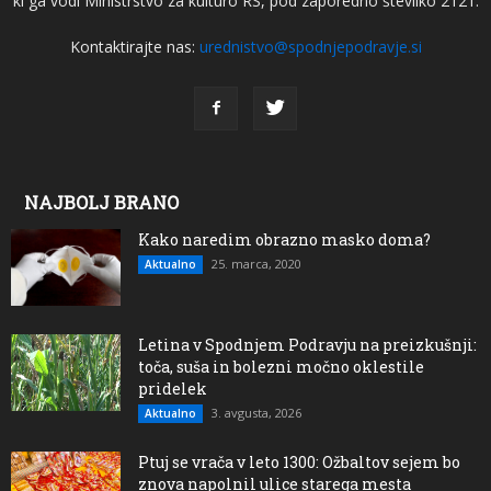
ki ga vodi Ministrstvo za kulturo RS, pod zaporedno številko 2121.
Kontaktirajte nas:
urednistvo@spodnjepodravje.si
NAJBOLJ BRANO
Kako naredim obrazno masko doma?
25. marca, 2020
Aktualno
Letina v Spodnjem Podravju na preizkušnji:
toča, suša in bolezni močno oklestile
pridelek
3. avgusta, 2026
Aktualno
Ptuj se vrača v leto 1300: Ožbaltov sejem bo
znova napolnil ulice starega mesta