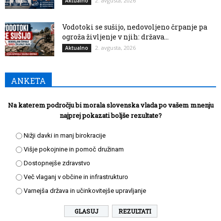
2. avgusta, 2026
Aktualno
Vodotoki se sušijo, nedovoljeno črpanje pa
ogroža življenje v njih: država...
2. avgusta, 2026
Aktualno
ANKETA
Na katerem področju bi morala slovenska vlada po vašem mnenju
najprej pokazati boljše rezultate?
Nižji davki in manj birokracije
Višje pokojnine in pomoč družinam
Dostopnejše zdravstvo
Več vlaganj v občine in infrastrukturo
Varnejša država in učinkovitejše upravljanje
REZULTATI