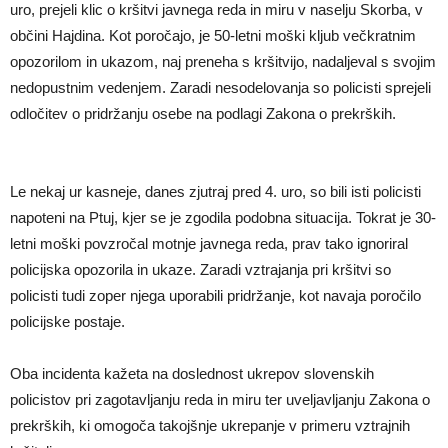
uro, prejeli klic o kršitvi javnega reda in miru v naselju Skorba, v
občini Hajdina. Kot poročajo, je 50-letni moški kljub večkratnim
opozorilom in ukazom, naj preneha s kršitvijo, nadaljeval s svojim
nedopustnim vedenjem. Zaradi nesodelovanja so policisti sprejeli
odločitev o pridržanju osebe na podlagi Zakona o prekrških.
Le nekaj ur kasneje, danes zjutraj pred 4. uro, so bili isti policisti
napoteni na Ptuj, kjer se je zgodila podobna situacija. Tokrat je 30-
letni moški povzročal motnje javnega reda, prav tako ignoriral
policijska opozorila in ukaze. Zaradi vztrajanja pri kršitvi so
policisti tudi zoper njega uporabili pridržanje, kot navaja poročilo
policijske postaje.
Oba incidenta kažeta na doslednost ukrepov slovenskih
policistov pri zagotavljanju reda in miru ter uveljavljanju Zakona o
prekrških, ki omogoča takojšnje ukrepanje v primeru vztrajnih