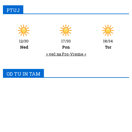
PTUJ
12/30
17/33
18/34
Ned
Pon
Tor
> več na Pro-Vreme <
OD TU IN TAM