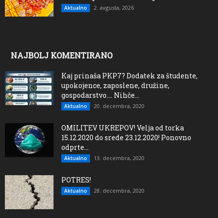
2. avgusta, 2026
Aktualno
NAJBOLJ KOMENTIRANO
Kaj prinaša PKP7? Dodatek za študente,
upokojence, zaposlene, družine,
gospodarstvo…. Nihče...
20. decembra, 2020
Aktualno
OMILITEV UKREPOV! Velja od torka
15.12.2020 do srede 23.12.2020! Ponovno
odprte...
13. decembra, 2020
Aktualno
POTRES!
28. decembra, 2020
Aktualno