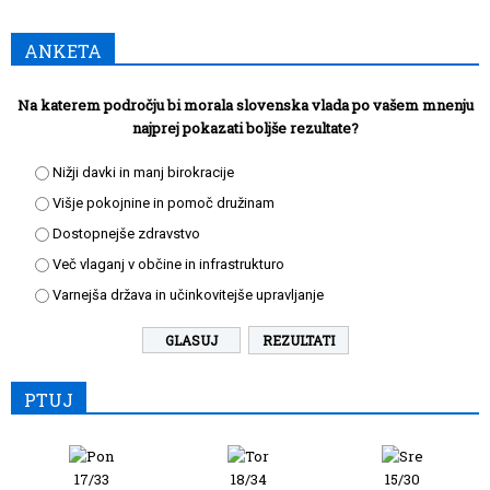
ANKETA
Na katerem področju bi morala slovenska vlada po vašem mnenju
najprej pokazati boljše rezultate?
Nižji davki in manj birokracije
Višje pokojnine in pomoč družinam
Dostopnejše zdravstvo
Več vlaganj v občine in infrastrukturo
Varnejša država in učinkovitejše upravljanje
REZULTATI
PTUJ
17/33
18/34
15/30