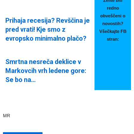
Želite biti
redno
obveščeni o
Prihaja recesija? Revščina je
novostih?
pred vrati! Kje smo z
Všečkajte FB
evropsko minimalno plačo?
stran:
Smrtna nesreča deklice v
Markovcih vrh ledene gore:
Se bo na…
MR