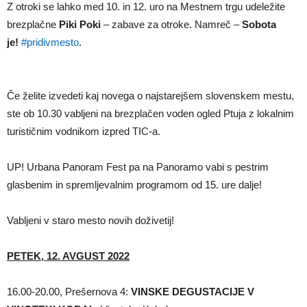
Z otroki se lahko med 10. in 12. uro na Mestnem trgu udeležite
brezplačne
Piki Poki
– zabave za otroke. Namreč –
Sobota
je!
#pridivmesto
.
Če želite izvedeti kaj novega o najstarejšem slovenskem mestu,
ste ob 10.30 vabljeni na brezplačen voden ogled Ptuja z lokalnim
turističnim vodnikom izpred TIC-a.
UP! Urbana Panoram Fest pa na Panoramo vabi s pestrim
glasbenim in spremljevalnim programom od 15. ure dalje!
Vabljeni v staro mesto novih doživetij!
PETEK, 12. AVGUST 2022
16.00-20.00, Prešernova 4:
VINSKE DEGUSTACIJE V