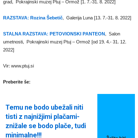
grad, Pokrajinski muzej Ptuj – Ormož [1. 7.-31. 8. 2022]
RAZSTAVA: Rozina Šebetič
, Galerija Luna [13. 7.-31. 8. 2022]
STALNA RAZSTAVA: PETOVIONSKI PANTEON
, Salon
umetnosti, Pokrajinski muzej Ptuj – Ormož [od 19. 4.- 31. 12.
2022]
Vir: www.ptuj.si
Preberite še:
Temu ne bodo ubežali niti
tisti z najnižjimi plačami-
znižale se bodo plače, tudi
minimalne!!!