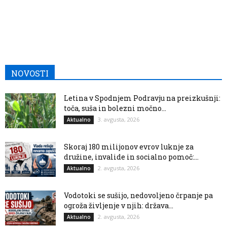
NOVOSTI
Letina v Spodnjem Podravju na preizkušnji:
toča, suša in bolezni močno...
3. avgusta, 2026
Aktualno
Skoraj 180 milijonov evrov luknje za
družine, invalide in socialno pomoč:...
2. avgusta, 2026
Aktualno
Vodotoki se sušijo, nedovoljeno črpanje pa
ogroža življenje v njih: država...
2. avgusta, 2026
Aktualno