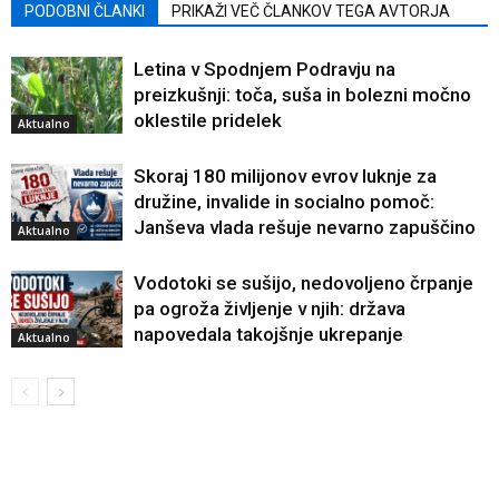
PODOBNI ČLANKI
PRIKAŽI VEČ ČLANKOV TEGA AVTORJA
Letina v Spodnjem Podravju na
preizkušnji: toča, suša in bolezni močno
oklestile pridelek
Aktualno
Skoraj 180 milijonov evrov luknje za
družine, invalide in socialno pomoč:
Janševa vlada rešuje nevarno zapuščino
Aktualno
Vodotoki se sušijo, nedovoljeno črpanje
pa ogroža življenje v njih: država
napovedala takojšnje ukrepanje
Aktualno