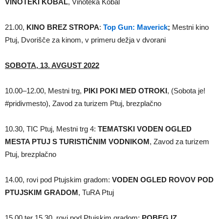
VINOTEKI KOBAL
, Vinoteka Kobal
21.00,
KINO BREZ STROPA
:
Top Gun: Maverick
;
Mestni kino
Ptuj, Dvorišče za kinom, v primeru dežja v dvorani
SOBOTA, 13. AVGUST 2022
10.00–12.00, Mestni trg,
PIKI POKI MED OTROKI
, (Sobota je!
#pridivmesto), Zavod za turizem Ptuj, brezplačno
10.30, TIC Ptuj, Mestni trg 4:
TEMATSKI VODEN OGLED
MESTA PTUJ S TURISTIČNIM VODNIKOM
, Zavod za turizem
Ptuj, brezplačno
14.00, rovi pod Ptujskim gradom:
VODEN OGLED ROVOV POD
PTUJSKIM GRADOM
, TuRA Ptuj
15.00 ter 15.30, rovi pod Ptujskim gradom:
POBEG IZ