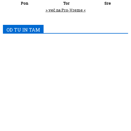
Pon
Tor
Sre
> več na Pro-Vreme <
OD TU IN TAM