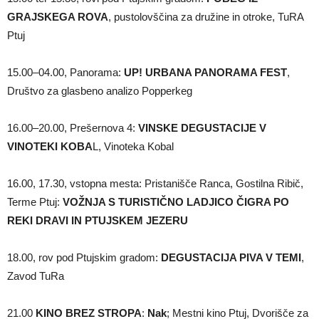
GRAJSKEGA ROVA
, pustolovščina za družine in otroke, TuRA
Ptuj
15.00–04.00, Panorama:
UP! URBANA PANORAMA FEST
,
Društvo za glasbeno analizo Popperkeg
16.00–20.00, Prešernova 4:
VINSKE DEGUSTACIJE V
VINOTEKI KOBA
L, Vinoteka Kobal
16.00, 17.30, vstopna mesta: Pristanišče Ranca, Gostilna Ribič,
Terme Ptuj:
VOŽNJA S TURISTIČNO LADJICO ČIGRA PO
REKI DRAVI IN PTUJSKEM JEZERU
18.00, rov pod Ptujskim gradom:
DEGUSTACIJA PIVA V TEMI
,
Zavod TuRa
21.00
KINO BREZ STROPA
:
Nak
; Mestni kino Ptuj, Dvorišče za