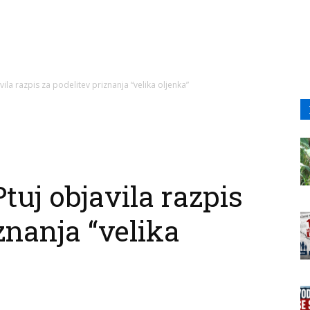
ila razpis za podelitev priznanja “velika oljenka”
tuj objavila razpis
znanja “velika