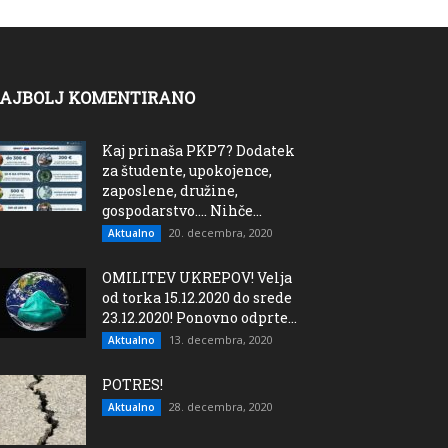
AJBOLJ KOMENTIRANO
Kaj prinaša PKP7? Dodatek
za študente, upokojence,
zaposlene, družine,
gospodarstvo…. Nihče...
20. decembra, 2020
Aktualno
OMILITEV UKREPOV! Velja
od torka 15.12.2020 do srede
23.12.2020! Ponovno odprte...
13. decembra, 2020
Aktualno
POTRES!
28. decembra, 2020
Aktualno