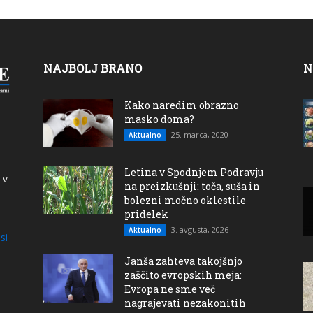
NAJBOLJ BRANO
N
Kako naredim obrazno
masko doma?
25. marca, 2020
Aktualno
Letina v Spodnjem Podravju
 v
na preizkušnji: toča, suša in
bolezni močno oklestile
pridelek
3. avgusta, 2026
Aktualno
si
Janša zahteva takojšnjo
zaščito evropskih meja:
Evropa ne sme več
nagrajevati nezakonitih