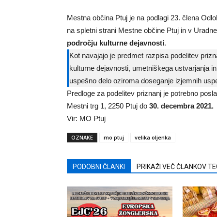
Mestna občina Ptuj je na podlagi 23. člena Odlok
na spletni strani Mestne občine Ptuj in v Uradn
področju kulturne dejavnosti
.
Kot navajajo je predmet razpisa podelitev prizn
kulturne dejavnosti, umetniškega ustvarjanja in 
uspešno delo oziroma doseganje izjemnih usp
Predloge za podelitev priznanj je potrebno posla
Mestni trg 1, 2250 Ptuj do
30. decembra 2021.
Vir: MO Ptuj
OZNAKE
mo ptuj
velika oljenka
PODOBNI ČLANKI
PRIKAŽI VEČ ČLANKOV T