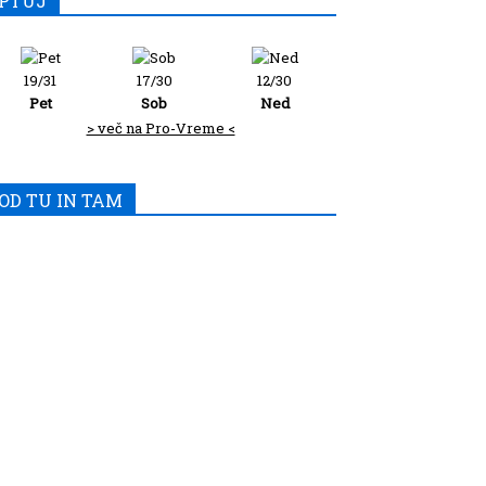
PTUJ
19/31
17/30
12/30
Pet
Sob
Ned
> več na Pro-Vreme <
OD TU IN TAM