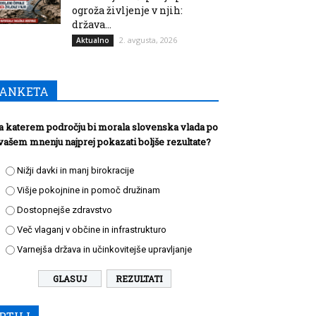
ogroža življenje v njih:
država...
2. avgusta, 2026
Aktualno
ANKETA
a katerem področju bi morala slovenska vlada po
vašem mnenju najprej pokazati boljše rezultate?
Nižji davki in manj birokracije
Višje pokojnine in pomoč družinam
Dostopnejše zdravstvo
Več vlaganj v občine in infrastrukturo
Varnejša država in učinkovitejše upravljanje
REZULTATI