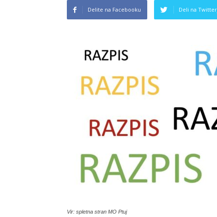
Delite na Facebooku
Deli na Twitter
Vir: spletna stran MO Ptuj