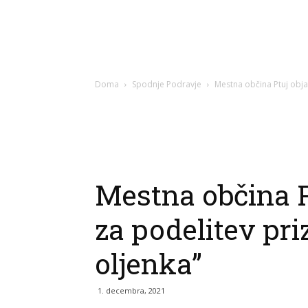
Doma
Spodnje Podravje
Mestna občina Ptuj objav
Mestna občina P
za podelitev pri
oljenka”
1. decembra, 2021