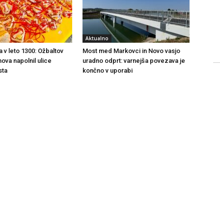
Aktualno
a v leto 1300: Ožbaltov
Most med Markovci in Novo vasjo
ova napolnil ulice
uradno odprt: varnejša povezava je
sta
končno v uporabi