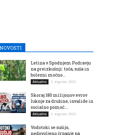
NOVOSTI
Letina v Spodnjem Podravju
na preizkušnji: toča, suša in
bolezni močno...
3. avgusta, 2026
Aktualno
Skoraj 180 milijonov evrov
luknje za družine, invalide in
socialno pomoč:...
2. avgusta, 2026
Aktualno
Vodotoki se sušijo,
nedovoljeno črpanje pa