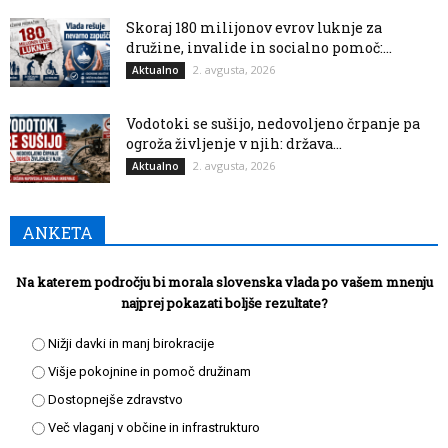
Skoraj 180 milijonov evrov luknje za
družine, invalide in socialno pomoč:...
2. avgusta, 2026
Aktualno
Vodotoki se sušijo, nedovoljeno črpanje pa
ogroža življenje v njih: država...
2. avgusta, 2026
Aktualno
ANKETA
Na katerem področju bi morala slovenska vlada po vašem mnenju
najprej pokazati boljše rezultate?
Nižji davki in manj birokracije
Višje pokojnine in pomoč družinam
Dostopnejše zdravstvo
Več vlaganj v občine in infrastrukturo