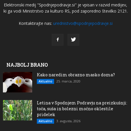
Elektronski medij "Spodnjepodravje.si" je vpisan v razvid medijev,
ki ga vodi Ministrstvo za kulturo RS, pod zaporedno številko 2121.
Kontaktirajte nas:
urednistvo@spodnjepodravje.si
NAJBOLJ BRANO
Kako naredim obrazno masko doma?
25. marca, 2020
Aktualno
Letina v Spodnjem Podravju na preizkušnji:
toča, suša in bolezni močno oklestile
pridelek
3. avgusta, 2026
Aktualno