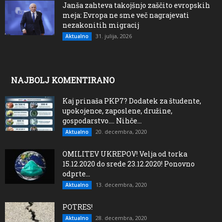
Janša zahteva takojšnjo zaščito evropskih
meja: Evropa ne sme več nagrajevati
nezakonitih migracij
31. julija, 2026
Aktualno
NAJBOLJ KOMENTIRANO
Kaj prinaša PKP7? Dodatek za študente,
upokojence, zaposlene, družine,
gospodarstvo…. Nihče...
20. decembra, 2020
Aktualno
OMILITEV UKREPOV! Velja od torka
15.12.2020 do srede 23.12.2020! Ponovno
odprte...
13. decembra, 2020
Aktualno
POTRES!
28. decembra, 2020
Aktualno