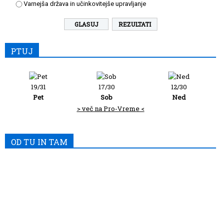
Varnejša država in učinkovitejše upravljanje
REZULTATI
PTUJ
19/31
17/30
12/30
Pet
Sob
Ned
> več na Pro-Vreme <
OD TU IN TAM