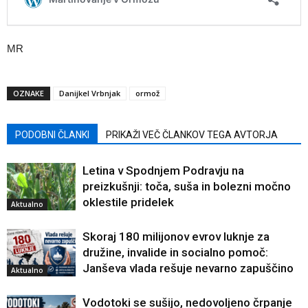
MR
OZNAKE
Danijkel Vrbnjak
ormož
PODOBNI ČLANKI
PRIKAŽI VEČ ČLANKOV TEGA AVTORJA
Letina v Spodnjem Podravju na
preizkušnji: toča, suša in bolezni močno
oklestile pridelek
Aktualno
Skoraj 180 milijonov evrov luknje za
družine, invalide in socialno pomoč:
Janševa vlada rešuje nevarno zapuščino
Aktualno
Vodotoki se sušijo, nedovoljeno črpanje