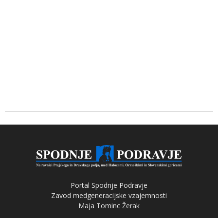
Portal Spodnje Podravje
Zavod medgeneracijske vzajemnosti
Maja Tominc Žerak