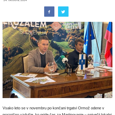
Vsako leto se v novembru po končani trgatvi Ormož odene v
praznično vzdušje, ko pride čas za Martinovanje – največji lokalni