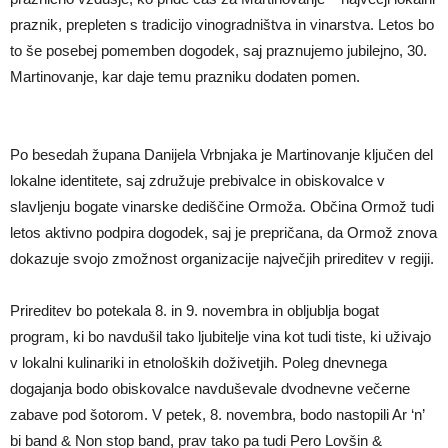
praznik, prepleten s tradicijo vinogradništva in vinarstva. Letos bo
to še posebej pomemben dogodek, saj praznujemo jubilejno, 30.
Martinovanje, kar daje temu prazniku dodaten pomen.
Po besedah župana Danijela Vrbnjaka je Martinovanje ključen del
lokalne identitete, saj združuje prebivalce in obiskovalce v
slavljenju bogate vinarske dediščine Ormoža. Občina Ormož tudi
letos aktivno podpira dogodek, saj je prepričana, da Ormož znova
dokazuje svojo zmožnost organizacije največjih prireditev v regiji.
Prireditev bo potekala 8. in 9. novembra in obljublja bogat
program, ki bo navdušil tako ljubitelje vina kot tudi tiste, ki uživajo
v lokalni kulinariki in etnoloških doživetjih. Poleg dnevnega
dogajanja bodo obiskovalce navduševale dvodnevne večerne
zabave pod šotorom. V petek, 8. novembra, bodo nastopili Ar ‘n’
bi band & Non stop band, prav tako pa tudi Pero Lovšin &