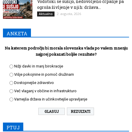
Vodotoki se sušijo, nedovoljeno črpanje pa
ogroža življenje v njih: država...
2. avgusta, 2026
Aktualno
ANKETA
Na katerem področju bi morala slovenska vlada po vašem mnenju
najprej pokazati boljše rezultate?
Nižji davki in manj birokracije
Višje pokojnine in pomoč družinam
Dostopnejše zdravstvo
Več vlaganj v občine in infrastrukturo
Varnejša država in učinkovitejše upravljanje
REZULTATI
PTUJ