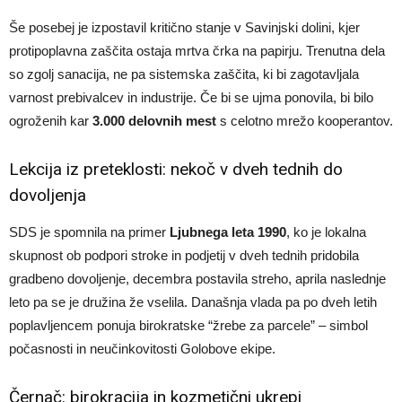
Še posebej je izpostavil kritično stanje v Savinjski dolini, kjer
protipoplavna zaščita ostaja mrtva črka na papirju. Trenutna dela
so zgolj sanacija, ne pa sistemska zaščita, ki bi zagotavljala
varnost prebivalcev in industrije. Če bi se ujma ponovila, bi bilo
ogroženih kar
3.000 delovnih mest
s celotno mrežo kooperantov.
Lekcija iz preteklosti: nekoč v dveh tednih do
dovoljenja
SDS je spomnila na primer
Ljubnega leta 1990
, ko je lokalna
skupnost ob podpori stroke in podjetij v dveh tednih pridobila
gradbeno dovoljenje, decembra postavila streho, aprila naslednje
leto pa se je družina že vselila. Današnja vlada pa po dveh letih
poplavljencem ponuja birokratske “žrebe za parcele” – simbol
počasnosti in neučinkovitosti Golobove ekipe.
Černač: birokracija in kozmetični ukrepi