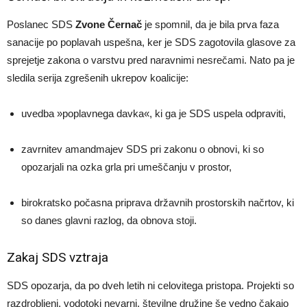
Poslanec SDS
Zvone Černač
je spomnil, da je bila prva faza
sanacije po poplavah uspešna, ker je SDS zagotovila glasove za
sprejetje zakona o varstvu pred naravnimi nesrečami. Nato pa je
sledila serija zgrešenih ukrepov koalicije:
uvedba »poplavnega davka«, ki ga je SDS uspela odpraviti,
zavrnitev amandmajev SDS pri zakonu o obnovi, ki so
opozarjali na ozka grla pri umeščanju v prostor,
birokratsko počasna priprava državnih prostorskih načrtov, ki
so danes glavni razlog, da obnova stoji.
Zakaj SDS vztraja
SDS opozarja, da po dveh letih ni celovitega pristopa. Projekti so
razdrobljeni, vodotoki nevarni, številne družine še vedno čakajo