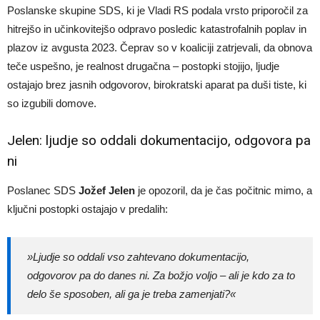
Poslanske skupine SDS, ki je Vladi RS podala vrsto priporočil za
hitrejšo in učinkovitejšo odpravo posledic katastrofalnih poplav in
plazov iz avgusta 2023. Čeprav so v koaliciji zatrjevali, da obnova
teče uspešno, je realnost drugačna – postopki stojijo, ljudje
ostajajo brez jasnih odgovorov, birokratski aparat pa duši tiste, ki
so izgubili domove.
Jelen: ljudje so oddali dokumentacijo, odgovora pa
ni
Poslanec SDS
Jožef Jelen
je opozoril, da je čas počitnic mimo, a
ključni postopki ostajajo v predalih:
»Ljudje so oddali vso zahtevano dokumentacijo,
odgovorov pa do danes ni. Za božjo voljo – ali je kdo za to
delo še sposoben, ali ga je treba zamenjati?«