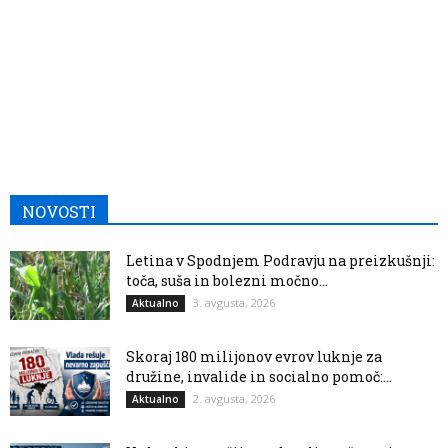
NOVOSTI
Letina v Spodnjem Podravju na preizkušnji:
toča, suša in bolezni močno...
3. avgusta, 2026
Aktualno
Skoraj 180 milijonov evrov luknje za
družine, invalide in socialno pomoč:...
2. avgusta, 2026
Aktualno