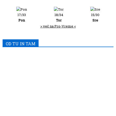
17/33
18/34
15/30
Pon
Tor
Sre
> več na Pro-Vreme <
OD TU IN TAM