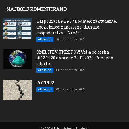
NAJBOLJ KOMENTIRANO
Kaj prinaša PKP7? Dodatek za študente,
upokojence, zaposlene, družine,
gospodarstvo…. Nihče...
20. decembra, 2020
Aktualno
OMILITEV UKREPOV! Velja od torka
15.12.2020 do srede 23.12.2020! Ponovno
odprte...
13. decembra, 2020
Aktualno
POTRES!
28. decembra, 2020
Aktualno
© 2026 | Spodnjepodravje.si