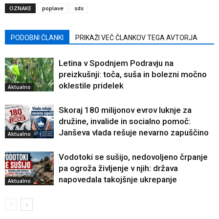
OZNAKE
poplave
sds
PODOBNI ČLANKI
PRIKAŽI VEČ ČLANKOV TEGA AVTORJA
Letina v Spodnjem Podravju na
preizkušnji: toča, suša in bolezni močno
oklestile pridelek
Aktualno
Skoraj 180 milijonov evrov luknje za
družine, invalide in socialno pomoč:
Janševa vlada rešuje nevarno zapuščino
Aktualno
Vodotoki se sušijo, nedovoljeno črpanje
pa ogroža življenje v njih: država
napovedala takojšnje ukrepanje
Aktualno