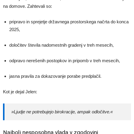
na domove. Zahtevali so:
pripravo in sprejetje državnega prostorskega načrta do konca
2025,
določitev števila nadomestnih gradenj v treh mesecih,
odpravo nerešenih postopkov in pripomb v treh mesecih,
jasna pravila za dokazovanje porabe predplačil.
Kot je dejal Jelen:
»Ljudje ne potrebujejo birokracije, ampak odločitve.«
Najbolj nesposobna vlada v zgodovini