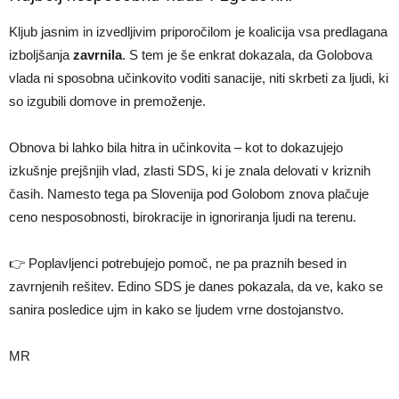
Kljub jasnim in izvedljivim priporočilom je koalicija vsa predlagana
izboljšanja
zavrnila
. S tem je še enkrat dokazala, da Golobova
vlada ni sposobna učinkovito voditi sanacije, niti skrbeti za ljudi, ki
so izgubili domove in premoženje.
Obnova bi lahko bila hitra in učinkovita – kot to dokazujejo
izkušnje prejšnjih vlad, zlasti SDS, ki je znala delovati v kriznih
časih. Namesto tega pa Slovenija pod Golobom znova plačuje
ceno nesposobnosti, birokracije in ignoriranja ljudi na terenu.
👉 Poplavljenci potrebujejo pomoč, ne pa praznih besed in
zavrnjenih rešitev. Edino SDS je danes pokazala, da ve, kako se
sanira posledice ujm in kako se ljudem vrne dostojanstvo.
MR