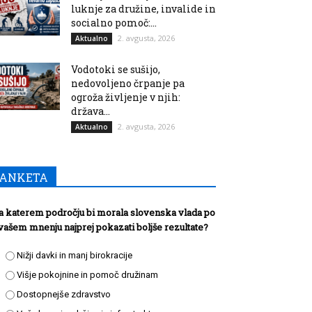
luknje za družine, invalide in
socialno pomoč:...
2. avgusta, 2026
Aktualno
Vodotoki se sušijo,
nedovoljeno črpanje pa
ogroža življenje v njih:
država...
2. avgusta, 2026
Aktualno
ANKETA
a katerem področju bi morala slovenska vlada po
vašem mnenju najprej pokazati boljše rezultate?
Nižji davki in manj birokracije
Višje pokojnine in pomoč družinam
Dostopnejše zdravstvo