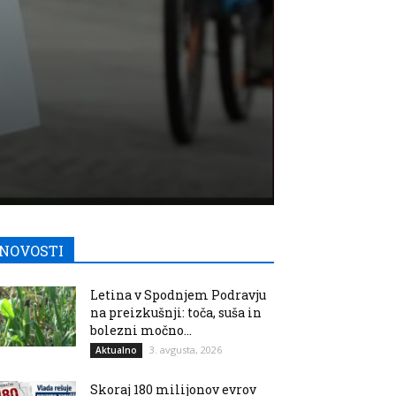
NOVOSTI
Letina v Spodnjem Podravju
na preizkušnji: toča, suša in
bolezni močno...
3. avgusta, 2026
Aktualno
Skoraj 180 milijonov evrov