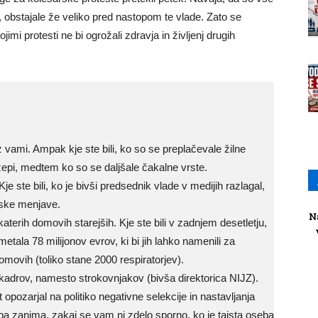
, obstajale že veliko pred nastopom te vlade. Zato se
jimi protesti ne bi ogrožali zdravja in življenj drugih
z vami. Ampak kje ste bili, ko so se preplačevale žilne
i žepi, medtem ko so se daljšale čakalne vrste.
e ste bili, ko je bivši predsednik vlade v medijih razlagal,
vske menjave.
N
ekaterih domovih starejših. Kje ste bili v zadnjem desetletju,
etala 78 milijonov evrov, ki bi jih lahko namenili za
omovih (toliko stane 2000 respiratorjev).
 kadrov, namesto strokovnjakov (bivša direktorica NIJZ).
opozarjal na politiko negativne selekcije in nastavljanja
 pa zanima, zakaj se vam ni zdelo sporno, ko je taista oseba