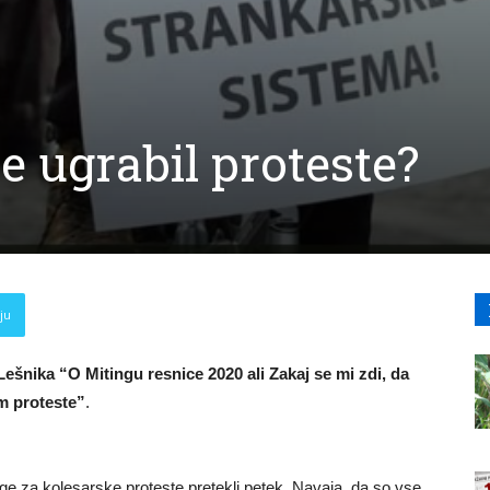
je ugrabil proteste?
ju
ešnika “O Mitingu resnice 2020 ali Zakaj se mi zdi, da
m proteste”
.
ge za kolesarske proteste pretekli petek. Navaja, da so vse