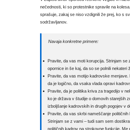
nečednosti, ki so protestnike spravile na kolesa
sprašuje, zakaj se niso vzdignili že prej, ko s svo
sodržavljanov.
Navaja konkretne primere:
Pravite, da vas moti korupcija. Strinjam se 
opornice in še kaj, da so se polnili nekater
Pravite, da vas motijo kadrovske menjave. Kj
da je logično, da vsaka vlada opravi kadro
Pravite, da je politika kriva za tragedijo v n
ko je država v študije o domovih starejših zm
izboljšanje kadrovskih in drugih pogojev v d
Pravite, da vas skrbi nameščanje političnih
Strinjam se z vami – tudi sam sem dostikrat 
političnih kadrov na strokovne funkcije. Me