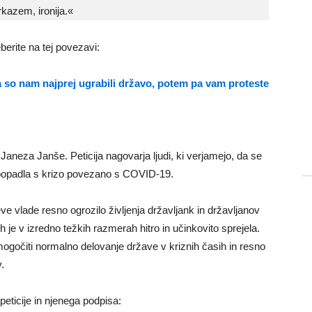
rkazem, ironija.«
eberite na tej povezavi:
da so nam najprej ugrabili državo, potem pa vam proteste
 Janeza Janše. Peticija nagovarja ljudi, ki verjamejo, da se
spopadla s krizo povezano s COVID-19.
ve vlade resno ogrozilo življenja državljank in državljanov
jih je v izredno težkih razmerah hitro in učinkovito sprejela.
mogočiti normalno delovanje države v kriznih časih in resno
.
peticije in njenega podpisa: