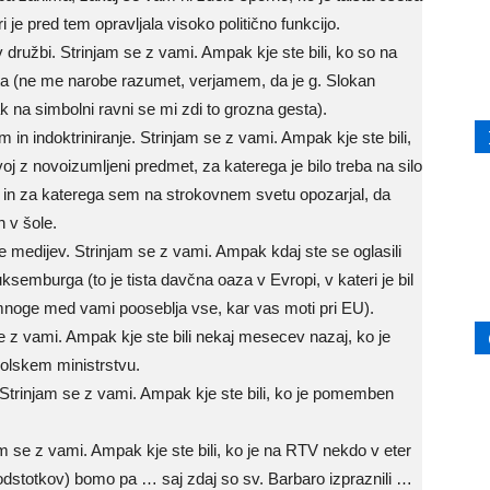
 je pred tem opravljala visoko politično funkcijo.
v družbi. Strinjam se z vami. Ampak kje ste bili, ko so na
ista (ne me narobe razumet, verjamem, da je g. Slokan
 na simbolni ravni se mi zdi to grozna gesta).
m in indoktriniranje. Strinjam se z vami. Ampak kje ste bili,
svoj z novoizumljeni predmet, za katerega je bilo treba na silo
e in za katerega sem na strokovnem svetu opozarjal, da
n v šole.
e medijev. Strinjam se z vami. Ampak kdaj ste se oglasili
ksemburga (to je tista davčna oaza v Evropi, v kateri je bil
a mnoge med vami pooseblja vse, kar vas moti pri EU).
m se z vami. Ampak kje ste bili nekaj mesecev nazaj, ko je
šolskem ministrstvu.
 Strinjam se z vami. Ampak kje ste bili, ko je pomemben
am se z vami. Ampak kje ste bili, ko je na RTV nekdo v eter
m (odstotkov) bomo pa … saj zdaj so sv. Barbaro izpraznili …