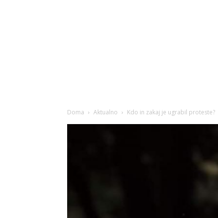
Doma
Aktualno
Kdo in zakaj je ugrabil proteste?