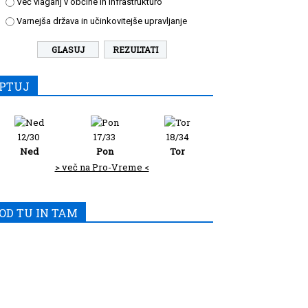
Več vlaganj v občine in infrastrukturo
Varnejša država in učinkovitejše upravljanje
REZULTATI
PTUJ
12/30
17/33
18/34
Ned
Pon
Tor
> več na Pro-Vreme <
OD TU IN TAM