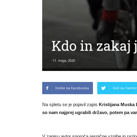
Kdo in zakaj 
11. maja, 2020
Delite na Facebooku
Deli na Twitter
Na spletu se je pojavil zapis
Kristijana Muska L
so nam najprej ugrabili državo, potem pa va
V zapisu avtor sporoča resnične vzgibe in razlo