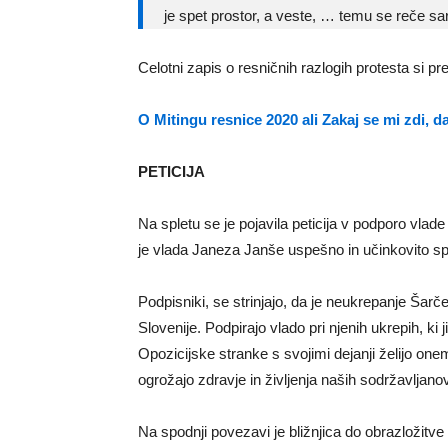
je spet prostor, a veste, … temu se reče sa
Celotni zapis o resničnih razlogih protesta si pr
O Mitingu resnice 2020 ali Zakaj se mi zdi, 
PETICIJA
Na spletu se je pojavila peticija v podporo vlade
je vlada Janeza Janše uspešno in učinkovito 
Podpisniki, se strinjajo, da je neukrepanje Šarče
Slovenije. Podpirajo vlado pri njenih ukrepih, ki 
Opozicijske stranke s svojimi dejanji želijo one
ogrožajo zdravje in življenja naših sodržavljanov
Na spodnji povezavi je bližnjica do obrazložitve 