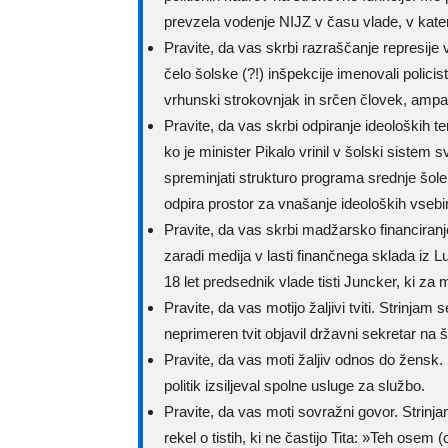
prevzela vodenje NIJZ v času vlade, v kateri
Pravite, da vas skrbi razraščanje represije 
čelo šolske (?!) inšpekcije imenovali polic
vrhunski strokovnjak in srčen človek, ampak
Pravite, da vas skrbi odpiranje ideoloških te
ko je minister Pikalo vrinil v šolski sistem 
spreminjati strukturo programa srednje šol
odpira prostor za vnašanje ideoloških vsebi
Pravite, da vas skrbi madžarsko financiranj
zaradi medija v lasti finančnega sklada iz Lu
18 let predsednik vlade tisti Juncker, ki z
Pravite, da vas motijo žaljivi tviti. Strinja
neprimeren tvit objavil državni sekretar na 
Pravite, da vas moti žaljiv odnos do žensk.
politik izsiljeval spolne usluge za službo.
Pravite, da vas moti sovražni govor. Strinj
rekel o tistih, ki ne častijo Tita: »Teh ose