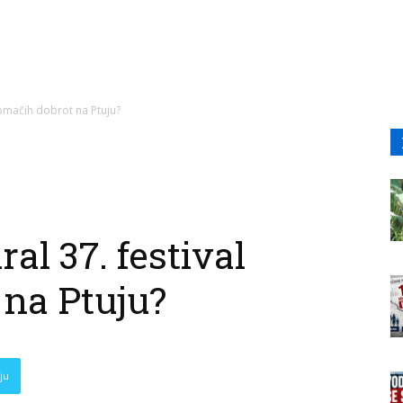
domačih dobrot na Ptuju?
al 37. festival
na Ptuju?
ju