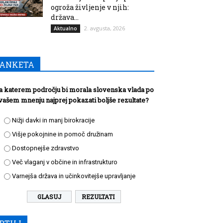
ogroža življenje v njih:
država...
2. avgusta, 2026
Aktualno
ANKETA
a katerem področju bi morala slovenska vlada po
vašem mnenju najprej pokazati boljše rezultate?
Nižji davki in manj birokracije
Višje pokojnine in pomoč družinam
Dostopnejše zdravstvo
Več vlaganj v občine in infrastrukturo
Varnejša država in učinkovitejše upravljanje
REZULTATI