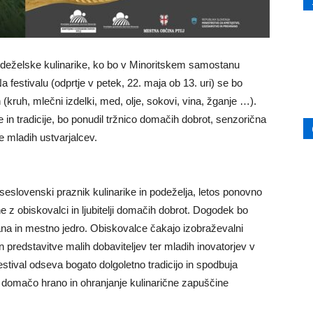
deželske kulinarike, ko bo v Minoritskem samostanu
a festivalu (odprtje v petek, 22. maja ob 13. uri) se bo
(kruh, mlečni izdelki, med, olje, sokovi, vina, žganje …).
 in tradicije, bo ponudil tržnico domačih dobrot, senzorična
e mladih ustvarjalcev.
vseslovenski praznik kulinarike in podeželja, letos ponovno
z obiskovalci in ljubitelji domačih dobrot. Dogodek bo
a in mestno jedro. Obiskovalce čakajo izobraževalni
n predstavitve malih dobaviteljev ter mladih inovatorjev v
festival odseva bogato dolgoletno tradicijo in spodbuja
 domačo hrano in ohranjanje kulinarične zapuščine