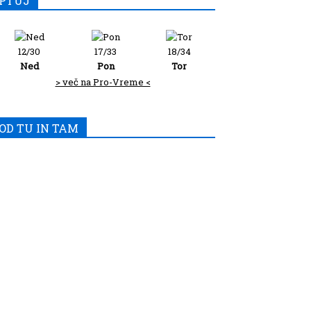
PTUJ
12/30
17/33
18/34
Ned
Pon
Tor
> več na Pro-Vreme <
OD TU IN TAM