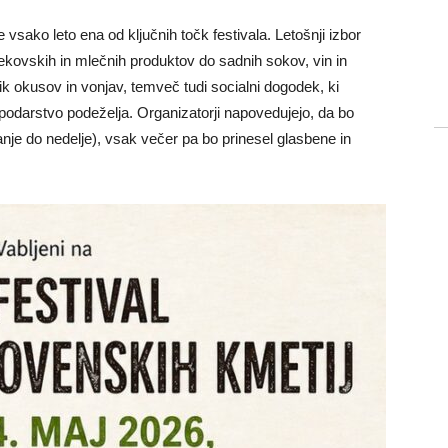
vsako leto ena od ključnih točk festivala. Letošnji izbor
ekovskih in mlečnih produktov do sadnih sokov, vin in
nik okusov in vonjav, temveč tudi socialni dogodek, ki
spodarstvo podeželja. Organizatorji napovedujejo, da bo
anje do nedelje), vsak večer pa bo prinesel glasbene in