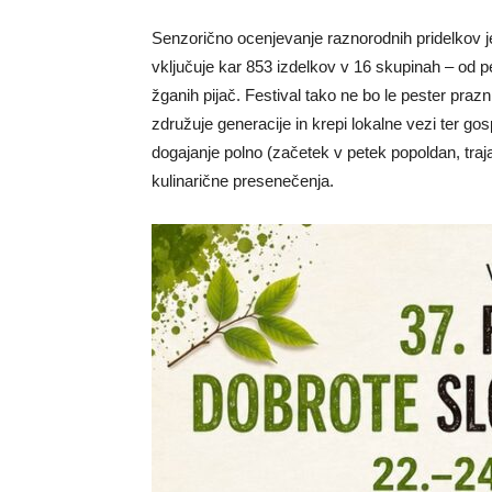
Senzorično ocenjevanje raznorodnih pridelkov je 
vključuje kar 853 izdelkov v 16 skupinah – od p
žganih pijač. Festival tako ne bo le pester praz
združuje generacije in krepi lokalne vezi ter go
dogajanje polno (začetek v petek popoldan, traj
kulinarične presenečenja.