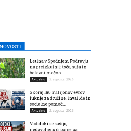
NOVOSTI
Letina v Spodnjem Podravju
na preizkušnji: toča, suša in
bolezni močno...
3. avgusta, 2026
Aktualno
Skoraj 180 milijonov evrov
luknje za družine, invalide in
socialno pomoč:...
2. avgusta, 2026
Aktualno
Vodotoki se sušijo,
nedovoljeno črpanje pa