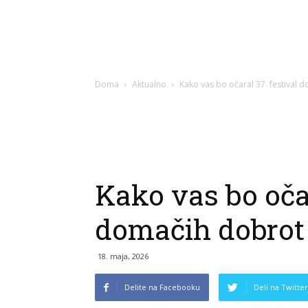
Doma
Aktualno
Kako vas bo očaral 37. festival 
Kako vas bo očar
domačih dobrot 
18. maja, 2026
Delite na Facebooku
Deli na Twitter