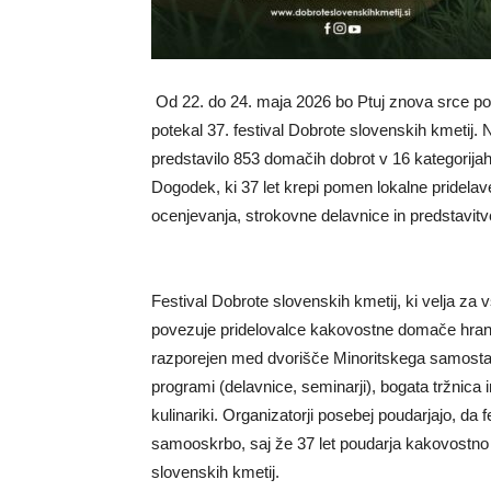
Od 22. do 24. maja 2026 bo Ptuj znova srce po
potekal 37. festival Dobrote slovenskih kmetij. N
predstavilo 853 domačih dobrot v 16 kategorijah 
Dogodek, ki 37 let krepi pomen lokalne pridelave
ocenjevanja, strokovne delavnice in predstavitv
Festival Dobrote slovenskih kmetij, ki velja za 
povezuje pridelovalce kakovostne domače hrane 
razporejen med dvorišče Minoritskega samostan
programi (delavnice, seminarji), bogata tržnica i
kulinariki. Organizatorji posebej poudarjajo, da 
samooskrbo, saj že 37 let poudarja kakovostno
slovenskih kmetij.