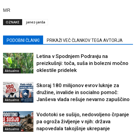
MR
OZNAKE
janez-janša
PODOBNI ČLANKI
PRIKAŽI VEČ ČLANKOV TEGA AVTORJA
Letina v Spodnjem Podravju na
preizkušnji: toča, suša in bolezni močno
oklestile pridelek
Aktualno
Skoraj 180 milijonov evrov luknje za
družine, invalide in socialno pomoč:
Janševa vlada rešuje nevarno zapuščino
Aktualno
Vodotoki se sušijo, nedovoljeno črpanje
pa ogroža življenje v njih: država
napovedala takojšnje ukrepanje
Aktualno