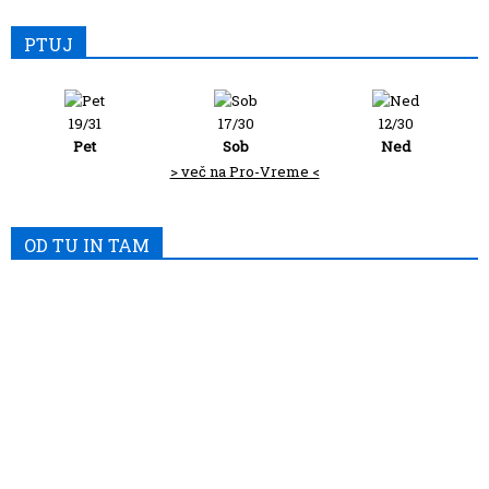
PTUJ
19/31
17/30
12/30
Pet
Sob
Ned
> več na Pro-Vreme <
OD TU IN TAM