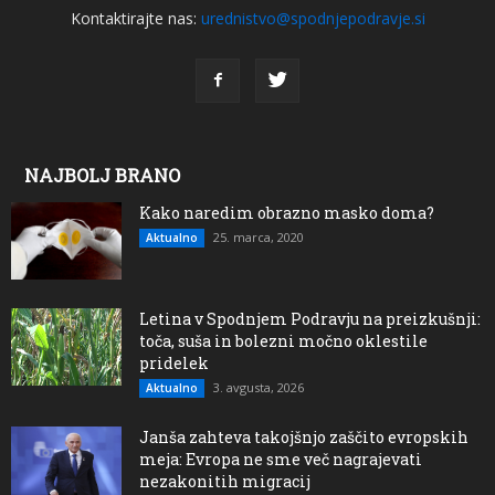
Kontaktirajte nas:
urednistvo@spodnjepodravje.si
NAJBOLJ BRANO
Kako naredim obrazno masko doma?
25. marca, 2020
Aktualno
Letina v Spodnjem Podravju na preizkušnji:
toča, suša in bolezni močno oklestile
pridelek
3. avgusta, 2026
Aktualno
Janša zahteva takojšnjo zaščito evropskih
meja: Evropa ne sme več nagrajevati
nezakonitih migracij