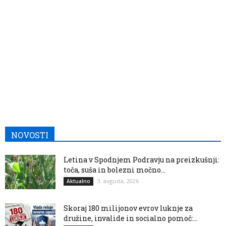
NOVOSTI
Letina v Spodnjem Podravju na preizkušnji:
toča, suša in bolezni močno...
3. avgusta, 2026
Aktualno
Skoraj 180 milijonov evrov luknje za
družine, invalide in socialno pomoč:...