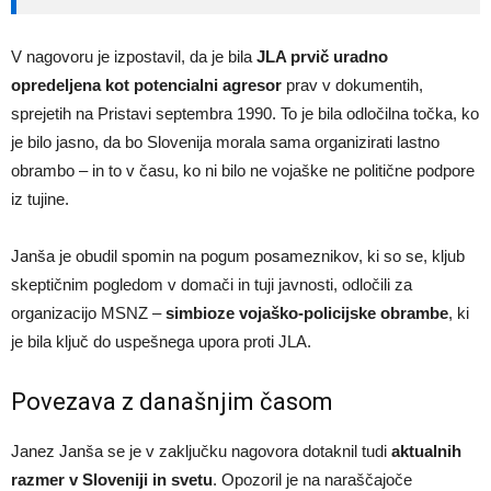
V nagovoru je izpostavil, da je bila
JLA prvič uradno
opredeljena kot potencialni agresor
prav v dokumentih,
sprejetih na Pristavi septembra 1990. To je bila odločilna točka, ko
je bilo jasno, da bo Slovenija morala sama organizirati lastno
obrambo – in to v času, ko ni bilo ne vojaške ne politične podpore
iz tujine.
Janša je obudil spomin na pogum posameznikov, ki so se, kljub
skeptičnim pogledom v domači in tuji javnosti, odločili za
organizacijo MSNZ –
simbioze vojaško-policijske obrambe
, ki
je bila ključ do uspešnega upora proti JLA.
Povezava z današnjim časom
Janez Janša se je v zaključku nagovora dotaknil tudi
aktualnih
razmer v Sloveniji in svetu
. Opozoril je na naraščajoče