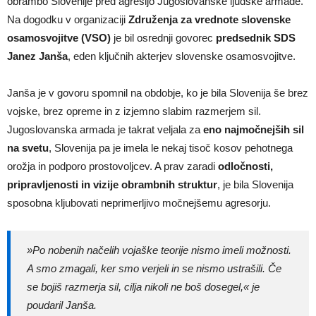
obrambo Slovenije pred agresijo Jugoslovanske ljudske armade.
Na dogodku v organizaciji
Združenja za vrednote slovenske
osamosvojitve (VSO)
je bil osrednji govorec
predsednik SDS
Janez Janša
, eden ključnih akterjev slovenske osamosvojitve.
Janša je v govoru spomnil na obdobje, ko je bila Slovenija še brez
vojske, brez opreme in z izjemno slabim razmerjem sil.
Jugoslovanska armada je takrat veljala za
eno najmočnejših sil
na svetu
, Slovenija pa je imela le nekaj tisoč kosov pehotnega
orožja in podporo prostovoljcev. A prav zaradi
odločnosti,
pripravljenosti in vizije obrambnih struktur
, je bila Slovenija
sposobna kljubovati neprimerljivo močnejšemu agresorju.
»Po nobenih načelih vojaške teorije nismo imeli možnosti.
A smo zmagali, ker smo verjeli in se nismo ustrašili. Če
se bojiš razmerja sil, cilja nikoli ne boš dosegel,«
je
poudaril Janša.