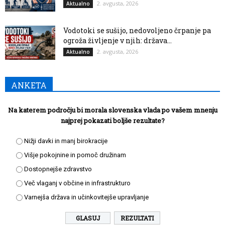
2. avgusta, 2026
Aktualno
Vodotoki se sušijo, nedovoljeno črpanje pa
ogroža življenje v njih: država...
2. avgusta, 2026
Aktualno
ANKETA
Na katerem področju bi morala slovenska vlada po vašem mnenju
najprej pokazati boljše rezultate?
Nižji davki in manj birokracije
Višje pokojnine in pomoč družinam
Dostopnejše zdravstvo
Več vlaganj v občine in infrastrukturo
Varnejša država in učinkovitejše upravljanje
REZULTATI