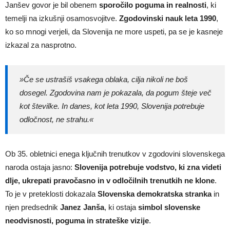
Janšev govor je bil obenem
sporočilo poguma in realnosti
, ki
temelji na izkušnji osamosvojitve.
Zgodovinski nauk leta 1990
,
ko so mnogi verjeli, da Slovenija ne more uspeti, pa se je kasneje
izkazal za nasprotno.
»Če se ustrašiš vsakega oblaka, cilja nikoli ne boš
dosegel. Zgodovina nam je pokazala, da pogum šteje več
kot številke. In danes, kot leta 1990, Slovenija potrebuje
odločnost, ne strahu.«
Ob 35. obletnici enega ključnih trenutkov v zgodovini slovenskega
naroda ostaja jasno:
Slovenija potrebuje vodstvo, ki zna videti
dlje, ukrepati pravočasno in v odločilnih trenutkih ne klone
.
To je v preteklosti dokazala
Slovenska demokratska stranka
in
njen predsednik
Janez Janša
, ki ostaja
simbol slovenske
neodvisnosti, poguma in strateške vizije
.