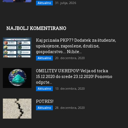
31. julija, 2026
Aktualno
NAJBOLJ KOMENTIRANO
Kaj prinaša PKP7? Dodatek za študente,
upokojence, zaposlene, družine,
gospodarstvo…. Nihče...
20. decembra, 2020
Aktualno
OMILITEV UKREPOV! Velja od torka
15.12.2020 do srede 23.12.2020! Ponovno
odprte...
13. decembra, 2020
Aktualno
POTRES!
28. decembra, 2020
Aktualno