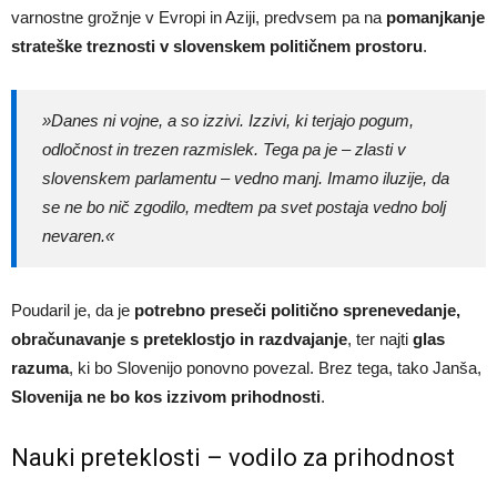
varnostne grožnje v Evropi in Aziji, predvsem pa na
pomanjkanje
strateške treznosti v slovenskem političnem prostoru
.
»Danes ni vojne, a so izzivi. Izzivi, ki terjajo pogum,
odločnost in trezen razmislek. Tega pa je – zlasti v
slovenskem parlamentu – vedno manj. Imamo iluzije, da
se ne bo nič zgodilo, medtem pa svet postaja vedno bolj
nevaren.«
Poudaril je, da je
potrebno preseči politično sprenevedanje,
obračunavanje s preteklostjo in razdvajanje
, ter najti
glas
razuma
, ki bo Slovenijo ponovno povezal. Brez tega, tako Janša,
Slovenija ne bo kos izzivom prihodnosti
.
Nauki preteklosti – vodilo za prihodnost