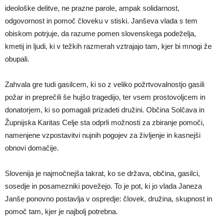
ideološke delitve, ne prazne parole, ampak solidarnost,
odgovornost in pomoč človeku v stiski. Janševa vlada s tem
obiskom potrjuje, da razume pomen slovenskega podeželja,
kmetij in ljudi, ki v težkih razmerah vztrajajo tam, kjer bi mnogi že
obupali.
Zahvala gre tudi gasilcem, ki so z veliko požrtvovalnostjo gasili
požar in preprečili še hujšo tragedijo, ter vsem prostovoljcem in
donatorjem, ki so pomagali prizadeti družini. Občina Solčava in
Župnijska Karitas Celje sta odprli možnosti za zbiranje pomoči,
namenjene vzpostavitvi nujnih pogojev za življenje in kasnejši
obnovi domačije.
Slovenija je najmočnejša takrat, ko se država, občina, gasilci,
sosedje in posamezniki povežejo. To je pot, ki jo vlada Janeza
Janše ponovno postavlja v ospredje: človek, družina, skupnost in
pomoč tam, kjer je najbolj potrebna.