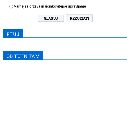
Varnejša država in učinkovitejše upravljanje
REZULTATI
PTUJ
OD TU IN TAM