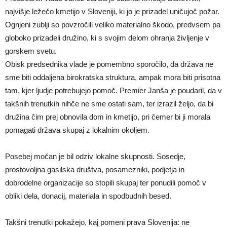
najvišje ležečo kmetijo v Sloveniji, ki jo je prizadel uničujoč požar.
Ognjeni zublji so povzročili veliko materialno škodo, predvsem pa
globoko prizadeli družino, ki s svojim delom ohranja življenje v
gorskem svetu.
Obisk predsednika vlade je pomembno sporočilo, da država ne
sme biti oddaljena birokratska struktura, ampak mora biti prisotna
tam, kjer ljudje potrebujejo pomoč. Premier Janša je poudaril, da v
takšnih trenutkih nihče ne sme ostati sam, ter izrazil željo, da bi
družina čim prej obnovila dom in kmetijo, pri čemer bi ji morala
pomagati država skupaj z lokalnim okoljem.
Posebej močan je bil odziv lokalne skupnosti. Sosedje,
prostovoljna gasilska društva, posamezniki, podjetja in
dobrodelne organizacije so stopili skupaj ter ponudili pomoč v
obliki dela, donacij, materiala in spodbudnih besed.
Takšni trenutki pokažejo, kaj pomeni prava Slovenija: ne