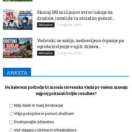
Skoraj 180 milijonov evrov luknje za
družine, invalide in socialno pomoč:...
2. avgusta, 2026
Aktualno
Vodotoki se sušijo, nedovoljeno črpanje pa
ogroža življenje v njih: država...
2. avgusta, 2026
Aktualno
ANKETA
Na katerem področju bi morala slovenska vlada po vašem mnenju
najprej pokazati boljše rezultate?
Nižji davki in manj birokracije
Višje pokojnine in pomoč družinam
Dostopnejše zdravstvo
Več vlaganj v občine in infrastrukturo