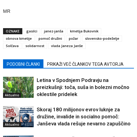
MR
OZNAKE
gasilci
janez-janša
kmetija Bukovnik
obnova kmetije
pomoč družini
požar
slovensko-podeželje
Solčava
solidarnost
vlada Janeza Janše
PODOBNI ČLANKI
PRIKAŽI VEČ ČLANKOV TEGA AVTORJA
Letina v Spodnjem Podravju na
preizkušnji: toča, suša in bolezni močno
oklestile pridelek
Aktualno
Skoraj 180 milijonov evrov luknje za
družine, invalide in socialno pomoč:
Janševa vlada rešuje nevarno zapuščino
Aktualno