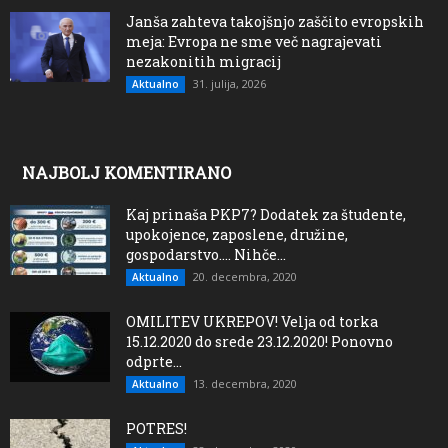
Janša zahteva takojšnjo zaščito evropskih
meja: Evropa ne sme več nagrajevati
nezakonitih migracij
31. julija, 2026
Aktualno
NAJBOLJ KOMENTIRANO
Kaj prinaša PKP7? Dodatek za študente,
upokojence, zaposlene, družine,
gospodarstvo…. Nihče...
20. decembra, 2020
Aktualno
OMILITEV UKREPOV! Velja od torka
15.12.2020 do srede 23.12.2020! Ponovno
odprte...
13. decembra, 2020
Aktualno
POTRES!