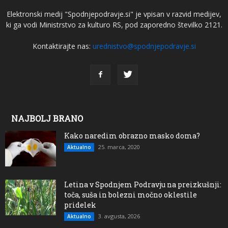
Elektronski medij "Spodnjepodravje.si" je vpisan v razvid medijev,
ki ga vodi Ministrstvo za kulturo RS, pod zaporedno številko 2121.
Kontaktirajte nas:
urednistvo@spodnjepodravje.si
NAJBOLJ BRANO
Kako naredim obrazno masko doma?
25. marca, 2020
Aktualno
Letina v Spodnjem Podravju na preizkušnji:
toča, suša in bolezni močno oklestile
pridelek
3. avgusta, 2026
Aktualno