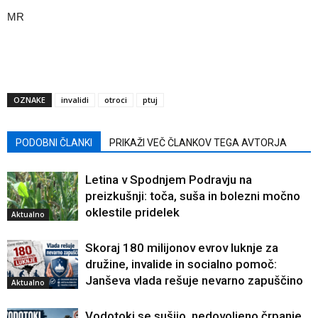
MR
OZNAKE
invalidi
otroci
ptuj
PODOBNI ČLANKI
PRIKAŽI VEČ ČLANKOV TEGA AVTORJA
Letina v Spodnjem Podravju na
preizkušnji: toča, suša in bolezni močno
oklestile pridelek
Aktualno
Skoraj 180 milijonov evrov luknje za
družine, invalide in socialno pomoč:
Janševa vlada rešuje nevarno zapuščino
Aktualno
Vodotoki se sušijo, nedovoljeno črpanje