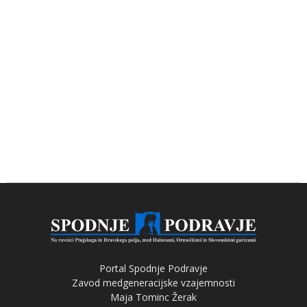
Portal Spodnje Podravje
Zavod medgeneracijske vzajemnosti
Maja Tominc Žerak