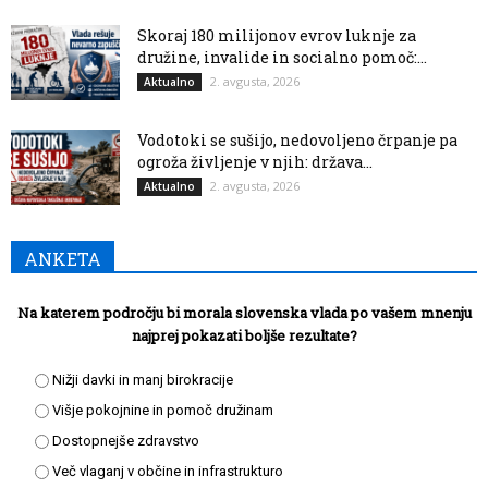
Skoraj 180 milijonov evrov luknje za
družine, invalide in socialno pomoč:...
2. avgusta, 2026
Aktualno
Vodotoki se sušijo, nedovoljeno črpanje pa
ogroža življenje v njih: država...
2. avgusta, 2026
Aktualno
ANKETA
Na katerem področju bi morala slovenska vlada po vašem mnenju
najprej pokazati boljše rezultate?
Nižji davki in manj birokracije
Višje pokojnine in pomoč družinam
Dostopnejše zdravstvo
Več vlaganj v občine in infrastrukturo