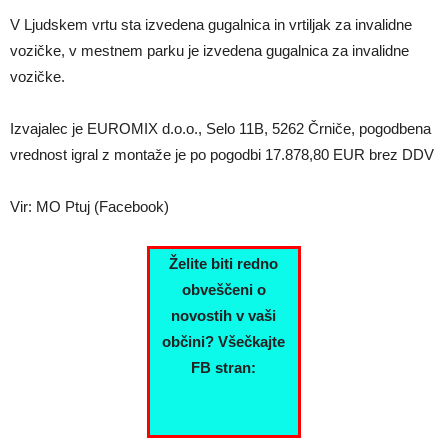
V Ljudskem vrtu sta izvedena gugalnica in vrtiljak za invalidne
vozičke, v mestnem parku je izvedena gugalnica za invalidne
vozičke.
Izvajalec je EUROMIX d.o.o., Selo 11B, 5262 Črniče, pogodbena
vrednost igral z montaže je po pogodbi 17.878,80 EUR brez DDV
Vir: MO Ptuj (Facebook)
Želite biti redno
obveščeni o
novostih v vaši
občini? Všečkajte
FB stran: