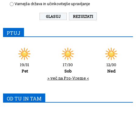
Varnejša država in učinkovitejše upravljanje
REZULTATI
PTUJ
19/31
17/30
12/30
Pet
Sob
Ned
> več na Pro-Vreme <
OD TU IN TAM