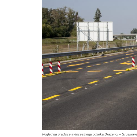
Pogled na gradišče avtocestnega odseka Draženci – Gruškovje