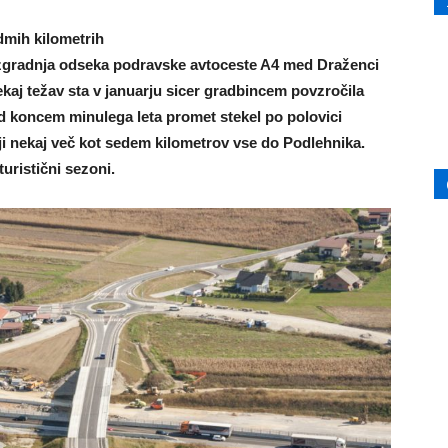
dmih kilometrih
 izgradnja odseka podravske avtoceste A4 med Draženci
aj težav sta v januarju sicer gradbincem povzročila
ed koncem minulega leta promet stekel po polovici
i nekaj več kot sedem kilometrov vse do Podlehnika.
turistični sezoni.