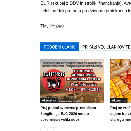
EUR (skupaj z DDV in stroški financiranja). Av
celoti predali prometu predvidoma proti koncu l
TM,
Vir: Dars
PODOBNI ČLANKI
PRIKAŽI VEČ ČLANKOV T
Aktualno
Aktualno
Ptuj postal svetovna prestolnica
Ptuj se vrač
žongliranja: EJC 2026 mesto
sejem bo zn
spreminja v veliki oder
starega me