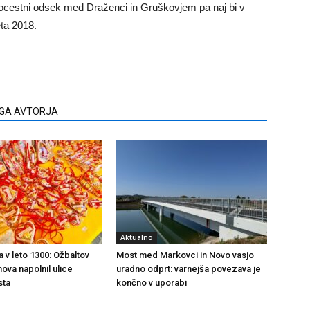
tocestni odsek med Draženci in Gruškovjem pa naj bi v
eta 2018.
EGA AVTORJA
Aktualno
a v leto 1300: Ožbaltov
Most med Markovci in Novo vasjo
ova napolnil ulice
uradno odprt: varnejša povezava je
sta
končno v uporabi