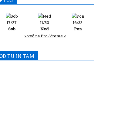
PTUJ
17/27
11/30
16/33
Sob
Ned
Pon
> več na Pro-Vreme <
OD TU IN TAM