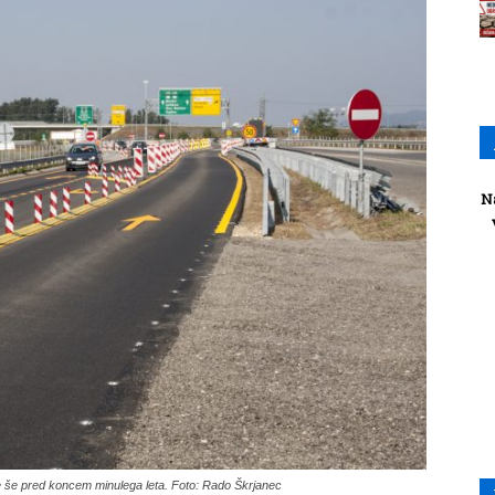
N
 še pred koncem minulega leta. Foto: Rado Škrjanec