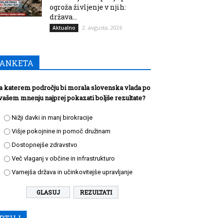
ogroža življenje v njih:
država...
2. avgusta, 2026
Aktualno
ANKETA
a katerem področju bi morala slovenska vlada po
vašem mnenju najprej pokazati boljše rezultate?
Nižji davki in manj birokracije
Višje pokojnine in pomoč družinam
Dostopnejše zdravstvo
Več vlaganj v občine in infrastrukturo
Varnejša država in učinkovitejše upravljanje
REZULTATI