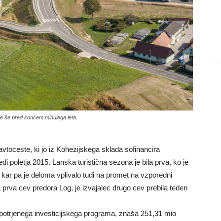
e še pred koncem minulega leta.
vtoceste, ki jo iz Kohezijskega sklada sofinancira
redi poletja 2015. Lanska turistična sezona je bila prva, ko je
kar pa je deloma vplivalo tudi na promet na vzporedni
a prva cev predora Log, je izvajalec drugo cev prebila teden
 potrjenega investicijskega programa, znaša 251,31 mio