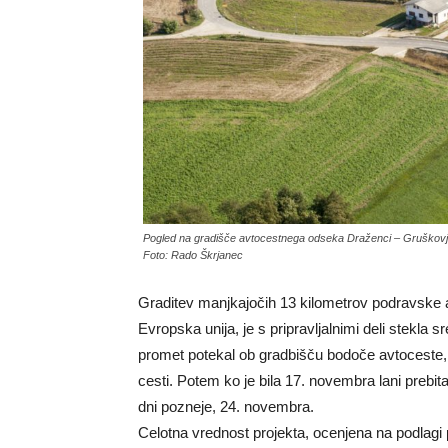
Pogled na gradišče avtocestnega odseka Draženci – Gruškovj
Foto: Rado Škrjanec
Graditev manjkajočih 13 kilometrov podravske a
Evropska unija, je s pripravljalnimi deli stekla s
promet potekal ob gradbišču bodoče avtoceste, 
cesti. Potem ko je bila 17. novembra lani prebit
dni pozneje, 24. novembra.
Celotna vrednost projekta, ocenjena na podlagi