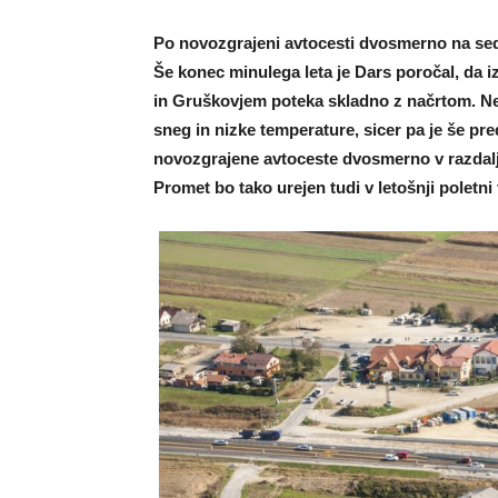
Po novozgrajeni avtocesti dvosmerno na se
Še konec minulega leta je Dars poročal, da
in Gruškovjem poteka skladno z načrtom. Nek
sneg in nizke temperature, sicer pa je še pr
novozgrajene avtoceste dvosmerno v razdalj
Promet bo tako urejen tudi v letošnji poletni 