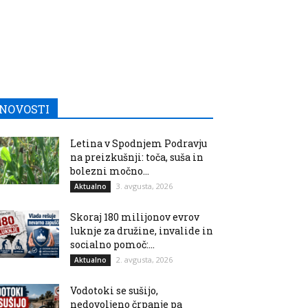
NOVOSTI
Letina v Spodnjem Podravju
na preizkušnji: toča, suša in
bolezni močno...
3. avgusta, 2026
Aktualno
Skoraj 180 milijonov evrov
luknje za družine, invalide in
socialno pomoč:...
2. avgusta, 2026
Aktualno
Vodotoki se sušijo,
nedovoljeno črpanje pa