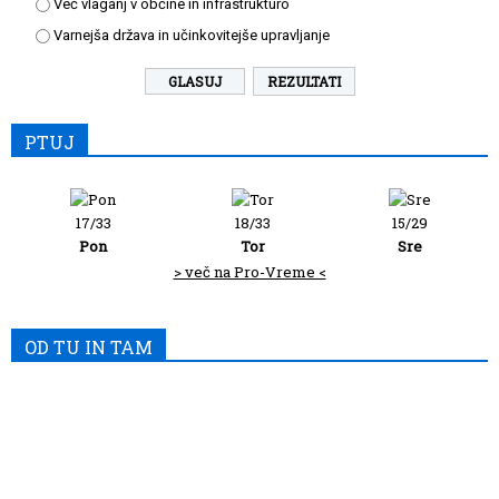
Več vlaganj v občine in infrastrukturo
Varnejša država in učinkovitejše upravljanje
REZULTATI
PTUJ
17/33
18/33
15/29
Pon
Tor
Sre
> več na Pro-Vreme <
OD TU IN TAM