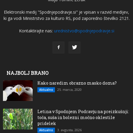
Elektronski medij "Spodnjepodravje.si" je vpisan v razvid medijev,
ki ga vodi Ministrstvo za kulturo RS, pod zaporedno številko 2121.
Kontaktirajte nas:
urednistvo@spodnjepodravje.si
NAJBOLJ BRANO
Kako naredim obrazno masko doma?
25. marca, 2020
Aktualno
Letina v Spodnjem Podravju na preizkušnji:
toča, suša in bolezni močno oklestile
pridelek
3. avgusta, 2026
Aktualno