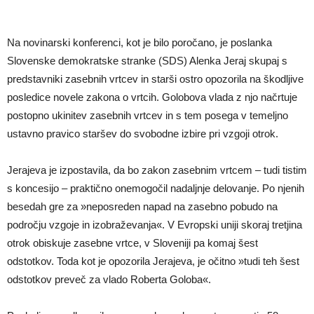
Na novinarski konferenci, kot je bilo poročano, je poslanka
Slovenske demokratske stranke (SDS) Alenka Jeraj skupaj s
predstavniki zasebnih vrtcev in starši ostro opozorila na škodljive
posledice novele zakona o vrtcih. Golobova vlada z njo načrtuje
postopno ukinitev zasebnih vrtcev in s tem posega v temeljno
ustavno pravico staršev do svobodne izbire pri vzgoji otrok.
Jerajeva je izpostavila, da bo zakon zasebnim vrtcem – tudi tistim
s koncesijo – praktično onemogočil nadaljnje delovanje. Po njenih
besedah gre za »neposreden napad na zasebno pobudo na
področju vzgoje in izobraževanja«. V Evropski uniji skoraj tretjina
otrok obiskuje zasebne vrtce, v Sloveniji pa komaj šest
odstotkov. Toda kot je opozorila Jerajeva, je očitno »tudi teh šest
odstotkov preveč za vlado Roberta Goloba«.