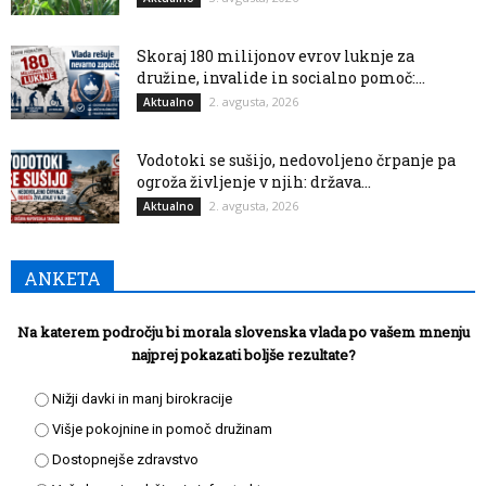
Skoraj 180 milijonov evrov luknje za
družine, invalide in socialno pomoč:...
2. avgusta, 2026
Aktualno
Vodotoki se sušijo, nedovoljeno črpanje pa
ogroža življenje v njih: država...
2. avgusta, 2026
Aktualno
ANKETA
Na katerem področju bi morala slovenska vlada po vašem mnenju
najprej pokazati boljše rezultate?
Nižji davki in manj birokracije
Višje pokojnine in pomoč družinam
Dostopnejše zdravstvo