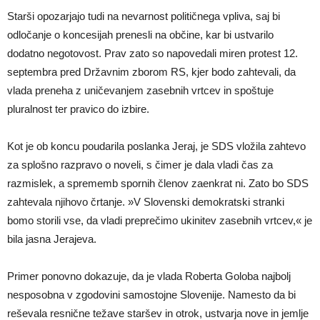
Starši opozarjajo tudi na nevarnost političnega vpliva, saj bi
odločanje o koncesijah prenesli na občine, kar bi ustvarilo
dodatno negotovost. Prav zato so napovedali miren protest 12.
septembra pred Državnim zborom RS, kjer bodo zahtevali, da
vlada preneha z uničevanjem zasebnih vrtcev in spoštuje
pluralnost ter pravico do izbire.
Kot je ob koncu poudarila poslanka Jeraj, je SDS vložila zahtevo
za splošno razpravo o noveli, s čimer je dala vladi čas za
razmislek, a sprememb spornih členov zaenkrat ni. Zato bo SDS
zahtevala njihovo črtanje. »V Slovenski demokratski stranki
bomo storili vse, da vladi preprečimo ukinitev zasebnih vrtcev,« je
bila jasna Jerajeva.
Primer ponovno dokazuje, da je vlada Roberta Goloba najbolj
nesposobna v zgodovini samostojne Slovenije. Namesto da bi
reševala resnične težave staršev in otrok, ustvarja nove in jemlje