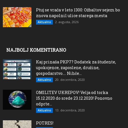
Ptuj se vrača v leto 1300: Ožbaltov sejem bo
znova napolnil ulice starega mesta
2. avgusta, 2026
Aktualno
NAJBOLJ KOMENTIRANO
Kaj prinaša PKP7? Dodatek za študente,
upokojence, zaposlene, družine,
gospodarstvo…. Nihče...
20. decembra, 2020
Aktualno
OMILITEV UKREPOV! Velja od torka
15.12.2020 do srede 23.12.2020! Ponovno
odprte...
13. decembra, 2020
Aktualno
POTRES!