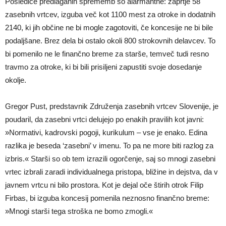
Posledice predlaganih sprememb so alarmantne: zaprtje 58
zasebnih vrtcev, izguba več kot 1100 mest za otroke in dodatnih
2140, ki jih občine ne bi mogle zagotoviti, če koncesije ne bi bile
podaljšane. Brez dela bi ostalo okoli 800 strokovnih delavcev. To
bi pomenilo ne le finančno breme za starše, temveč tudi resno
travmo za otroke, ki bi bili prisiljeni zapustiti svoje dosedanje
okolje.
Gregor Pust, predstavnik Združenja zasebnih vrtcev Slovenije, je
poudaril, da zasebni vrtci delujejo po enakih pravilih kot javni:
»Normativi, kadrovski pogoji, kurikulum – vse je enako. Edina
razlika je beseda ‘zasebni’ v imenu. To pa ne more biti razlog za
izbris.« Starši so ob tem izrazili ogorčenje, saj so mnogi zasebni
vrtec izbrali zaradi individualnega pristopa, bližine in dejstva, da v
javnem vrtcu ni bilo prostora. Kot je dejal oče štirih otrok Filip
Firbas, bi izguba koncesij pomenila neznosno finančno breme:
»Mnogi starši tega stroška ne bomo zmogli.«