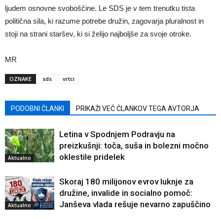
ljudem osnovne svoboščine. Le SDS je v tem trenutku tista
politična sila, ki razume potrebe družin, zagovarja pluralnost in
stoji na strani staršev, ki si želijo najboljše za svoje otroke.
MR
OZNAKE
sds
vrtci
PODOBNI ČLANKI
PRIKAŽI VEČ ČLANKOV TEGA AVTORJA
Letina v Spodnjem Podravju na
preizkušnji: toča, suša in bolezni močno
oklestile pridelek
Aktualno
Skoraj 180 milijonov evrov luknje za
družine, invalide in socialno pomoč:
Janševa vlada rešuje nevarno zapuščino
Aktualno