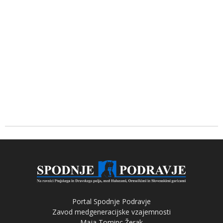
Portal Spodnje Podravje
Zavod medgeneracijske vzajemnosti
Maja Tominc Žerak