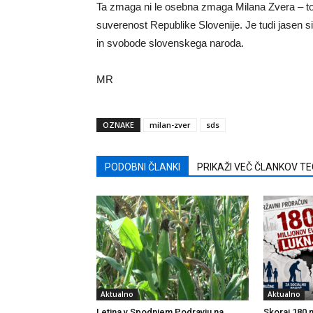
Ta zmaga ni le osebna zmaga Milana Zvera – to
suverenost Republike Slovenije. Je tudi jasen s
in svobode slovenskega naroda.
MR
OZNAKE
milan-zver
sds
PODOBNI ČLANKI
PRIKAŽI VEČ ČLANKOV T
Aktualno
Aktualno
Letina v Spodnjem Podravju na
Skoraj 180 m