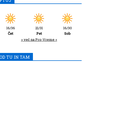
PTUJ
16/36
21/31
16/30
Čet
Pet
Sob
> več na Pro-Vreme <
OD TU IN TAM