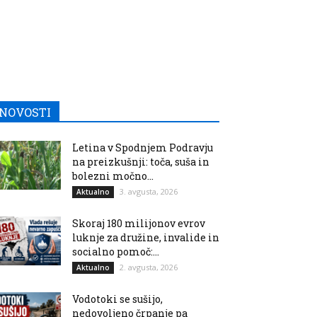
NOVOSTI
Letina v Spodnjem Podravju
na preizkušnji: toča, suša in
bolezni močno...
3. avgusta, 2026
Aktualno
Skoraj 180 milijonov evrov
luknje za družine, invalide in
socialno pomoč:...
2. avgusta, 2026
Aktualno
Vodotoki se sušijo,
nedovoljeno črpanje pa