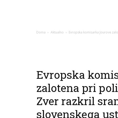
Doma
Aktualno
Evropska komisarka Jourove zalot
Evropska komis
zalotena pri pol
Zver razkril sr
slovenskega us