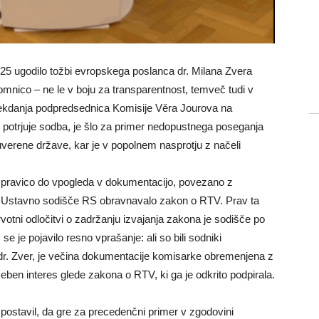
025 ugodilo tožbi evropskega poslanca dr. Milana Zvera
mnico – ne le v boju za transparentnost, temveč tudi v
ala nekdanja podpredsednica Komisije Věra Jourova na
potrjuje sodba, je šlo za primer nedopustnega poseganja
erene države, kar je v popolnem nasprotju z načeli
l pravico do vpogleda v dokumentacijo, povezano z
 Ustavno sodišče RS obravnavalo zakon o RTV. Prav ta
votni odločitvi o zadržanju izvajanja zakona je sodišče po
 je pojavilo resno vprašanje: ali so bili sodniki
il dr. Zver, je večina dokumentacije komisarke obremenjena z
oseben interes glede zakona o RTV, ki ga je odkrito podpirala.
postavil, da gre za precedenčni primer v zgodovini