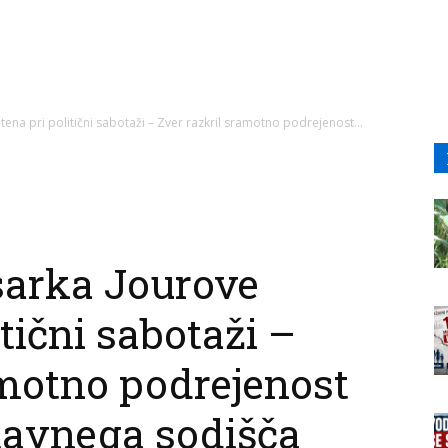
ena pri politični sabotaži – Zver razkril sramotno podrejenost...
arka Jourove
itični sabotaži –
amotno podrejenost
tavnega sodišča