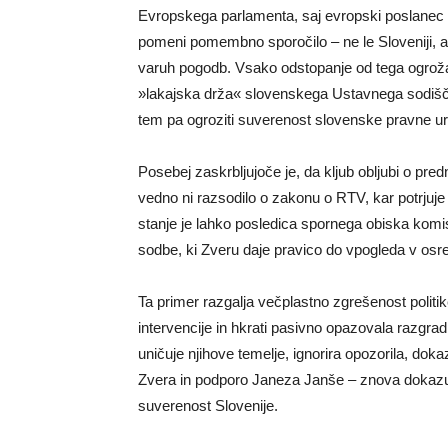
Evropskega parlamenta, saj evropski poslanec še
pomeni pomembno sporočilo – ne le Sloveniji, am
varuh pogodb. Vsako odstopanje od tega ogroža
»lakajska drža« slovenskega Ustavnega sodišča,
tem pa ogroziti suverenost slovenske pravne ur
Posebej zaskrbljujoče je, da kljub obljubi o pre
vedno ni razsodilo o zakonu o RTV, kar potrjuje
stanje je lahko posledica spornega obiska komisa
sodbe, ki Zveru daje pravico do vpogleda v osr
Ta primer razgalja večplastno zgrešenost politi
intervencije in hkrati pasivno opazovala razgradn
uničuje njihove temelje, ignorira opozorila, d
Zvera in podporo Janeza Janše – znova dokazuje, 
suverenost Slovenije.