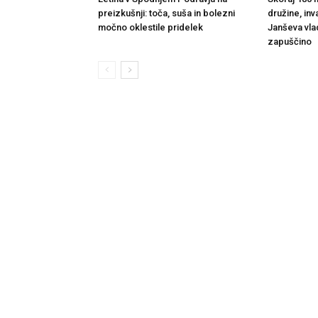
preizkušnji: toča, suša in bolezni
družine, inv
močno oklestile pridelek
Janševa vla
zapuščino