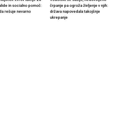
alide in socialno pomoč:
črpanje pa ogroža življenje v njih:
da rešuje nevarno
država napovedala takojšnje
ukrepanje