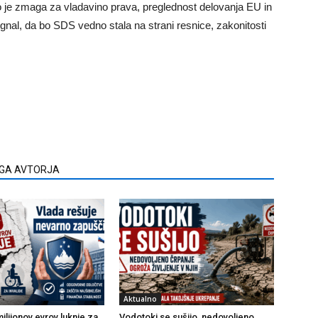
 je zmaga za vladavino prava, preglednost delovanja EU in
ignal, da bo SDS vedno stala na strani resnice, zakonitosti
EGA AVTORJA
Aktualno
ilijonov evrov luknje za
Vodotoki se sušijo, nedovoljeno