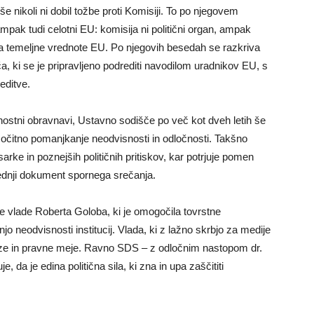
 nikoli ni dobil tožbe proti Komisiji. To po njegovem
pak tudi celotni EU: komisija ni politični organ, ampak
 temeljne vrednote EU. Po njegovih besedah se razkriva
 ki se je pripravljeno podrediti navodilom uradnikov EU, s
editve.
dnostni obravnavi, Ustavno sodišče po več kot dveh letih še
 očitno pomanjkanje neodvisnosti in odločnosti. Takšno
rke in poznejših političnih pritiskov, kar potrjuje pomen
ednji dokument spornega srečanja.
ke vlade Roberta Goloba, ki je omogočila tovrstne
jo neodvisnosti institucij. Vlada, ki z lažno skrbjo za medije
okaze in pravne meje. Ravno SDS – z odločnim nastopom dr.
da je edina politična sila, ki zna in upa zaščititi