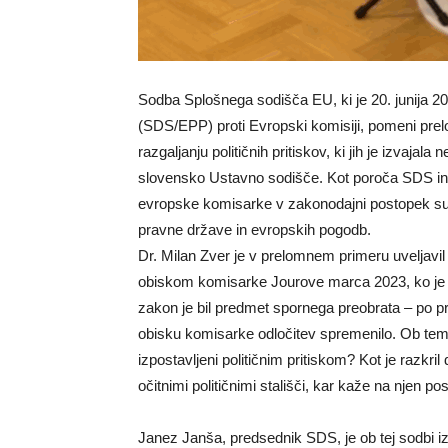
Sodba Splošnega sodišča EU, ki je 20. junija 2
(SDS/EPP) proti Evropski komisiji, pomeni prelo
razgaljanju političnih pritiskov, ki jih je izvaj
slovensko Ustavno sodišče. Kot poroča SDS in 
evropske komisarke v zakonodajni postopek suv
pravne države in evropskih pogodb.
Dr. Milan Zver je v prelomnem primeru uveljavi
obiskom komisarke Jourove marca 2023, ko je
zakon je bil predmet spornega preobrata – po pr
obisku komisarke odločitev spremenilo. Ob tem se
izpostavljeni političnim pritiskom? Kot je razkr
očitnimi političnimi stališči, kar kaže na njen p
Janez Janša, predsednik SDS, je ob tej sodbi iz