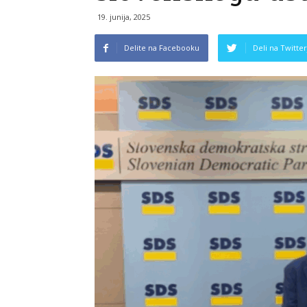
19. junija, 2025
Delite na Facebooku
Deli na Twitter