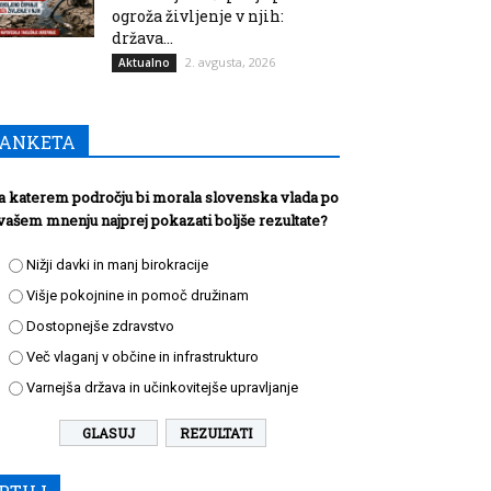
ogroža življenje v njih:
država...
2. avgusta, 2026
Aktualno
ANKETA
a katerem področju bi morala slovenska vlada po
vašem mnenju najprej pokazati boljše rezultate?
Nižji davki in manj birokracije
Višje pokojnine in pomoč družinam
Dostopnejše zdravstvo
Več vlaganj v občine in infrastrukturo
Varnejša država in učinkovitejše upravljanje
REZULTATI