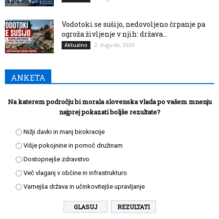
Vodotoki se sušijo, nedovoljeno črpanje pa
ogroža življenje v njih: država...
2. avgusta, 2026
Aktualno
ANKETA
Na katerem področju bi morala slovenska vlada po vašem mnenju
najprej pokazati boljše rezultate?
Nižji davki in manj birokracije
Višje pokojnine in pomoč družinam
Dostopnejše zdravstvo
Več vlaganj v občine in infrastrukturo
Varnejša država in učinkovitejše upravljanje
REZULTATI