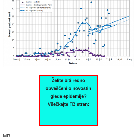
Želite biti redno
obveščeni o novostih
glede epidemije?
Všečkajte FB stran:
MR