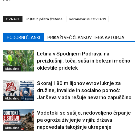
OZNAKE
inštituf jožefa štefana
koronavirus COVID-19
PODOBNI ČLANKI
PRIKAŽI VEČ ČLANKOV TEGA AVTORJA
Letina v Spodnjem Podravju na
preizkušnji: toča, suša in bolezni močno
oklestile pridelek
Aktualno
Skoraj 180 milijonov evrov luknje za
družine, invalide in socialno pomoč:
Janševa vlada rešuje nevarno zapuščino
Aktualno
Vodotoki se sušijo, nedovoljeno črpanje
pa ogroža življenje v njih: država
napovedala takojšnje ukrepanje
Aktualno