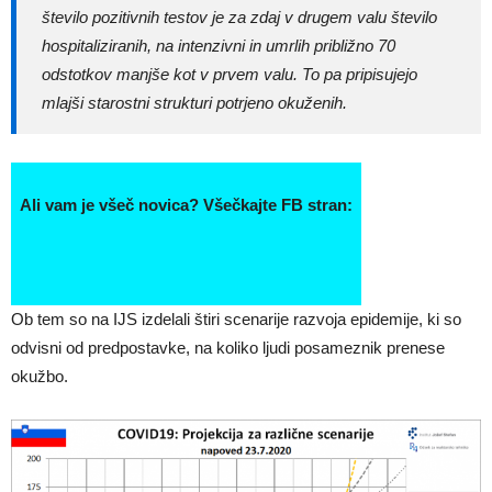
število pozitivnih testov je za zdaj v drugem valu število
hospitaliziranih, na intenzivni in umrlih približno 70
odstotkov manjše kot v prvem valu. To pa pripisujejo
mlajši starostni strukturi potrjeno okuženih.
Ali vam je všeč novica? Všečkajte FB stran:
Ob tem so na IJS izdelali štiri scenarije razvoja epidemije, ki so
odvisni od predpostavke, na koliko ljudi posameznik prenese
okužbo.