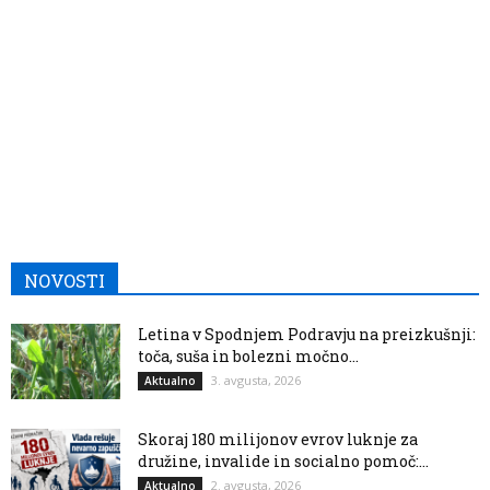
NOVOSTI
Letina v Spodnjem Podravju na preizkušnji:
toča, suša in bolezni močno...
3. avgusta, 2026
Aktualno
Skoraj 180 milijonov evrov luknje za
družine, invalide in socialno pomoč:...
2. avgusta, 2026
Aktualno