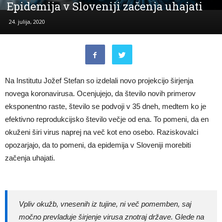
Epidemija v Sloveniji začenja uhajati
24. julija, 2020
Na Institutu Jožef Stefan so izdelali novo projekcijo širjenja
novega koronavirusa. Ocenjujejo, da število novih primerov
eksponentno raste, število se podvoji v 35 dneh, medtem ko je
efektivno reprodukcijsko število večje od ena. To pomeni, da en
okuženi širi virus naprej na več kot eno osebo. Raziskovalci
opozarjajo, da to pomeni, da epidemija v Sloveniji morebiti
začenja uhajati.
Vpliv okužb, vnesenih iz tujine, ni več pomemben, saj
močno prevladuje širjenje virusa znotraj države. Glede na