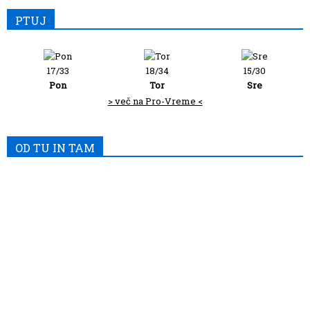
PTUJ
17/33
18/34
15/30
Pon
Tor
Sre
> več na Pro-Vreme <
OD TU IN TAM