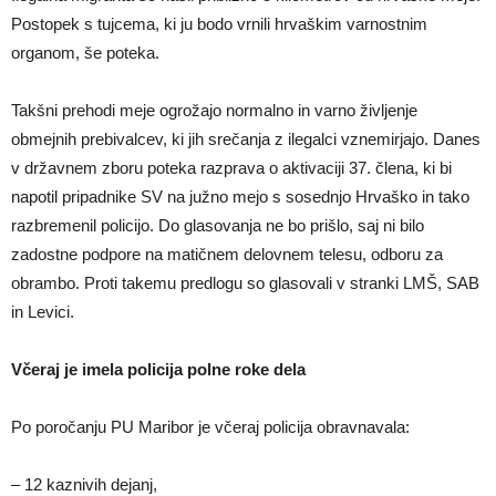
Postopek s tujcema, ki ju bodo vrnili hrvaškim varnostnim
organom, še poteka.
Takšni prehodi meje ogrožajo normalno in varno življenje
obmejnih prebivalcev, ki jih srečanja z ilegalci vznemirjajo. Danes
v državnem zboru poteka razprava o aktivaciji 37. člena, ki bi
napotil pripadnike SV na južno mejo s sosednjo Hrvaško in tako
razbremenil policijo. Do glasovanja ne bo prišlo, saj ni bilo
zadostne podpore na matičnem delovnem telesu, odboru za
obrambo. Proti takemu predlogu so glasovali v stranki LMŠ, SAB
in Levici.
Včeraj je imela policija polne roke dela
Po poročanju PU Maribor je včeraj policija obravnavala:
– 12 kaznivih dejanj,