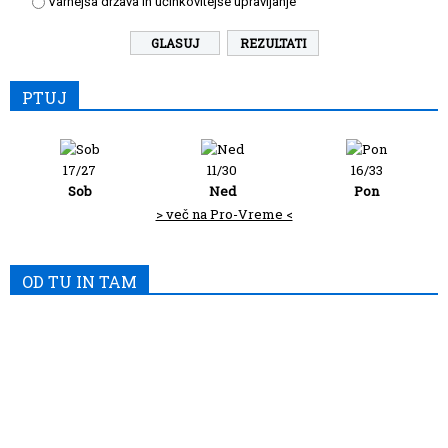
Varnejša država in učinkovitejše upravljanje
REZULTATI
PTUJ
17/27
11/30
16/33
Sob
Ned
Pon
> več na Pro-Vreme <
OD TU IN TAM