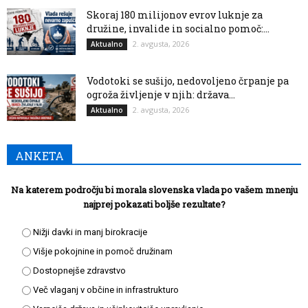
Skoraj 180 milijonov evrov luknje za
družine, invalide in socialno pomoč:...
2. avgusta, 2026
Aktualno
Vodotoki se sušijo, nedovoljeno črpanje pa
ogroža življenje v njih: država...
2. avgusta, 2026
Aktualno
ANKETA
Na katerem področju bi morala slovenska vlada po vašem mnenju
najprej pokazati boljše rezultate?
Nižji davki in manj birokracije
Višje pokojnine in pomoč družinam
Dostopnejše zdravstvo
Več vlaganj v občine in infrastrukturo