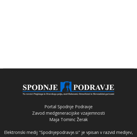
Portal Spodnje Podravje
Zavod medgeneracijske vzajemnosti
Maja Tominc Žerak
Elektronski medij "Spodnjepodravje.si" je vpisan v razvid medijev,