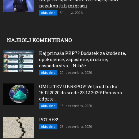
nezakonitih migracij
31. julija, 2026
Aktualno
NAJBOLJ KOMENTIRANO
Kaj prinaša PKP7? Dodatek za študente,
upokojence, zaposlene, družine,
gospodarstvo…. Nihče...
20. decembra, 2020
Aktualno
OMILITEV UKREPOV! Velja od torka
15.12.2020 do srede 23.12.2020! Ponovno
odprte...
13. decembra, 2020
Aktualno
POTRES!
28. decembra, 2020
Aktualno