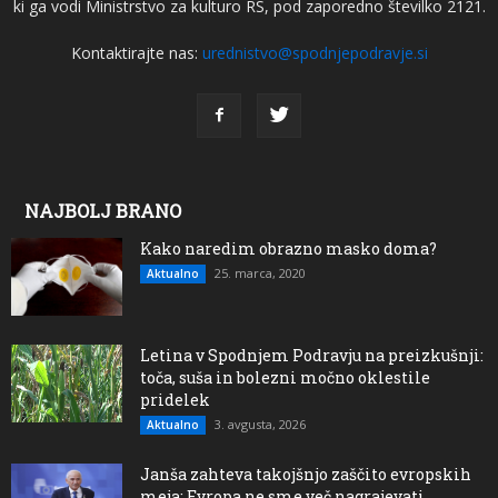
ki ga vodi Ministrstvo za kulturo RS, pod zaporedno številko 2121.
Kontaktirajte nas:
urednistvo@spodnjepodravje.si
NAJBOLJ BRANO
Kako naredim obrazno masko doma?
25. marca, 2020
Aktualno
Letina v Spodnjem Podravju na preizkušnji:
toča, suša in bolezni močno oklestile
pridelek
3. avgusta, 2026
Aktualno
Janša zahteva takojšnjo zaščito evropskih
meja: Evropa ne sme več nagrajevati