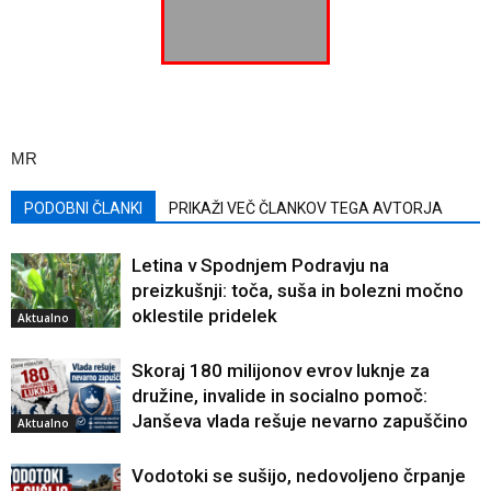
MR
PODOBNI ČLANKI
PRIKAŽI VEČ ČLANKOV TEGA AVTORJA
Letina v Spodnjem Podravju na
preizkušnji: toča, suša in bolezni močno
oklestile pridelek
Aktualno
Skoraj 180 milijonov evrov luknje za
družine, invalide in socialno pomoč:
Janševa vlada rešuje nevarno zapuščino
Aktualno
Vodotoki se sušijo, nedovoljeno črpanje