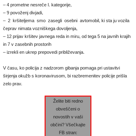
– 4 prometne nesreče I. kategorije,
– 9 povoženj divjadi,
– 2 kršiteljema smo zasegli osebni avtomobil, ki sta ju vozila
čeprav nimata vozniškega dovoljenja,
– 12 prijav kršitev javnega reda in miru, od tega 5 na javnih krajih
in 7 v zasebnih prostorih
– izrekli en ukrep prepovedi približevanja.
V času, ko policija z nadzorom gibanja pomaga pri ustavitvi
širjenja okužb s koronavirusom, bi razbremenitev policije prišla
zelo prav.
Želite biti redno
obveščeni o
novostih v vaši
občini? Všečkajte
FB stran: