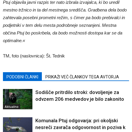
Ptuj objavila javni razpis ter nato izbrala izvajalca, ki bo uredil
mestno tržnico in ta del mestnega središča. Gradbena dela bodo
zahtevala posebni prometni režim, s čimer pa bodo prebivalci in
podjetniki v tem delu mesta podrobneje seznanjeni. Mestna
občina Ptuj bo poskrbela, da bodo možnosti dostopa kar se da
optimalne.«
TM, foto (naslovnica): Št. Tednik
PODOBNI ČLANKI
PRIKAŽI VEČ ČLANKOV TEGA AVTORJA
Sodišče pritrdilo stroki: dovoljenje za
odvzem 206 medvedov je bilo zakonito
Aktualno
Komunala Ptuj odgovarja: pri okoljski
nesreči zavrača odgovornost in poziva k