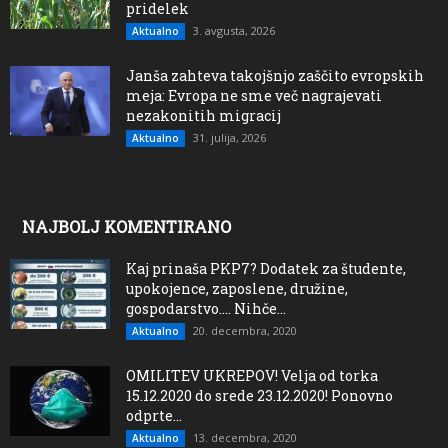
pridelek
3. avgusta, 2026
Aktualno
Janša zahteva takojšnjo zaščito evropskih
meja: Evropa ne sme več nagrajevati
nezakonitih migracij
31. julija, 2026
Aktualno
NAJBOLJ KOMENTIRANO
Kaj prinaša PKP7? Dodatek za študente,
upokojence, zaposlene, družine,
gospodarstvo…. Nihče...
20. decembra, 2020
Aktualno
OMILITEV UKREPOV! Velja od torka
15.12.2020 do srede 23.12.2020! Ponovno
odprte...
13. decembra, 2020
Aktualno