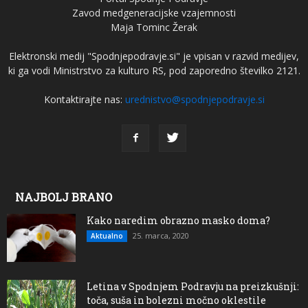
Zavod medgeneracijske vzajemnosti
Maja Tominc Žerak
Elektronski medij "Spodnjepodravje.si" je vpisan v razvid medijev,
ki ga vodi Ministrstvo za kulturo RS, pod zaporedno številko 2121.
Kontaktirajte nas:
urednistvo@spodnjepodravje.si
NAJBOLJ BRANO
Kako naredim obrazno masko doma?
25. marca, 2020
Aktualno
Letina v Spodnjem Podravju na preizkušnji:
toča, suša in bolezni močno oklestile