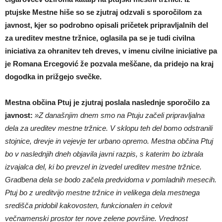
ptujske Mestne hiše so se zjutraj odzvali s sporočilom za
javnost, kjer so podrobno opisali pričetek pripravljalnih del
za ureditev mestne tržnice, oglasila pa se je tudi civilna
iniciativa za ohranitev teh dreves, v imenu civilne iniciative pa
je Romana Ercegović že pozvala meščane, da pridejo na kraj
dogodka in prižgejo svečke.
Mestna občina Ptuj je zjutraj poslala naslednje sporočilo za
javnost:
»Z današnjim dnem smo na Ptuju začeli pripravljalna
dela za ureditev mestne tržnice. V sklopu teh del bomo odstranili
stojnice, drevje in vejevje ter urbano opremo. Mestna občina Ptuj
bo v naslednjih dneh objavila javni razpis, s katerim bo izbrala
izvajalca del, ki bo prevzel in izvedel ureditev mestne tržnice.
Gradbena dela se bodo začela predvidoma v pomladnih mesecih.
Ptuj bo z ureditvijo mestne tržnice in velikega dela mestnega
središča pridobil kakovosten, funkcionalen in celovit
večnamenski prostor ter nove zelene površine. Vrednost