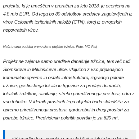
projekta, ki je umeščen v proračun za leto 2018, je ocenjena na
4,8 mio EUR. Od tega bo 80 odstotkov sredstev zagotovljenih iz
virov Celostnih teritorialnih naložb (CTN), torej iz evropskih
nepovratnih virov.
Načrtovana podoba prenovljene ptujske tržnice. Foto: MO Ptuj
Projekt ne zajema samo ureditve današnje tržnice, temveč tudi
Slomškove in Miklošičeve ulice, vključno z vso pripadajočo
komunalno opremo in ostalo infrastrukturo, izgradnjo pokrite
tržnice, gostinskega lokala in trgovine za prodajo domačih,
lokalnih izdelkov, sanitarije, streho prireditvenega prostora, odra z
vso tehniko. V kletnih prostorih tega objekta bodo skladišča za
opremo prireditvenega prostora, garderobni in drugi prostori za
potrebe tržnice. Predvidenih pokritih površin je za 620 m².
»V izvedbo tega projekta smo vložili dve leti trdega dela in