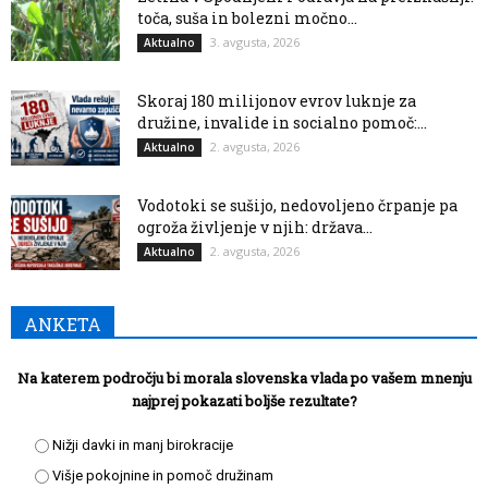
toča, suša in bolezni močno...
3. avgusta, 2026
Aktualno
Skoraj 180 milijonov evrov luknje za
družine, invalide in socialno pomoč:...
2. avgusta, 2026
Aktualno
Vodotoki se sušijo, nedovoljeno črpanje pa
ogroža življenje v njih: država...
2. avgusta, 2026
Aktualno
ANKETA
Na katerem področju bi morala slovenska vlada po vašem mnenju
najprej pokazati boljše rezultate?
Nižji davki in manj birokracije
Višje pokojnine in pomoč družinam