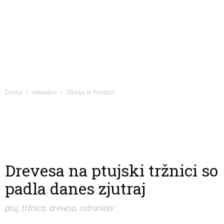
Doma
Aktualno
Okolje in Prostor
Drevesa na ptujski tržnici so
padla danes zjutraj
ptuj, tržnica, drevesa, ostranitev