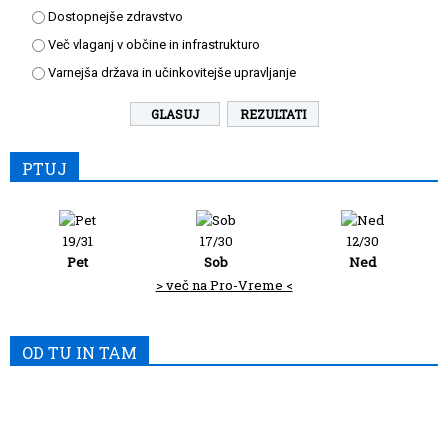
Dostopnejše zdravstvo
Več vlaganj v občine in infrastrukturo
Varnejša država in učinkovitejše upravljanje
REZULTATI
PTUJ
19/31
17/30
12/30
Pet
Sob
Ned
> več na Pro-Vreme <
OD TU IN TAM