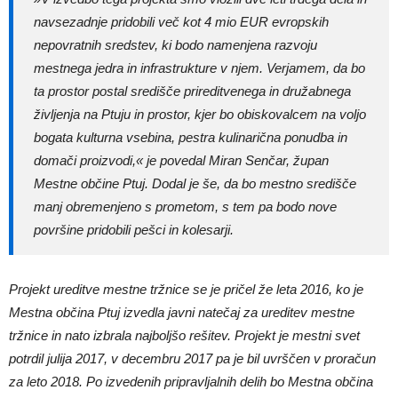
navsezadnje pridobili več kot 4 mio EUR evropskih
nepovratnih sredstev, ki bodo namenjena razvoju
mestnega jedra in infrastrukture v njem. Verjamem, da bo
ta prostor postal središče prireditvenega in družabnega
življenja na Ptuju in prostor, kjer bo obiskovalcem na voljo
bogata kulturna vsebina, pestra kulinarična ponudba in
domači proizvodi,« je povedal Miran Senčar, župan
Mestne občine Ptuj. Dodal je še, da bo mestno središče
manj obremenjeno s prometom, s tem pa bodo nove
površine pridobili pešci in kolesarji.
Projekt ureditve mestne tržnice se je pričel že leta 2016, ko je
Mestna občina Ptuj izvedla javni natečaj za ureditev mestne
tržnice in nato izbrala najboljšo rešitev. Projekt je mestni svet
potrdil julija 2017, v decembru 2017 pa je bil uvrščen v proračun
za leto 2018. Po izvedenih pripravljalnih delih bo Mestna občina