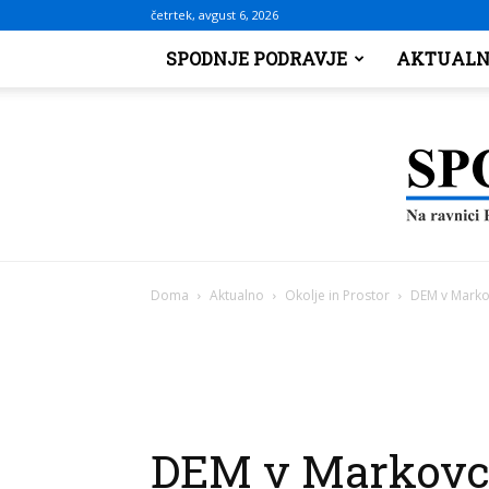
četrtek, avgust 6, 2026
SPODNJE PODRAVJE
AKTUALN
Doma
Aktualno
Okolje in Prostor
DEM v Marko
DEM v Markovci