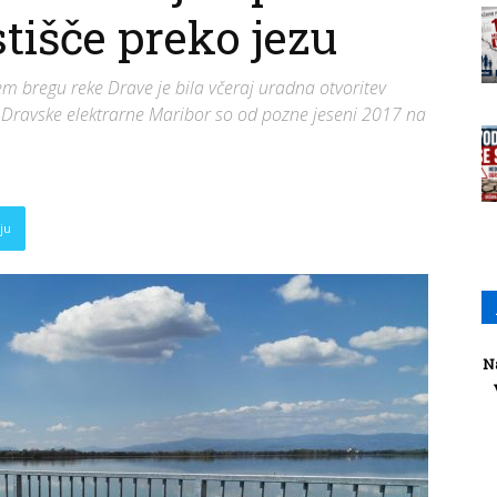
išče preko jezu
m bregu reke Drave je bila včeraj uradna otvoritev
 Dravske elektrarne Maribor so od pozne jeseni 2017 na
ju
N