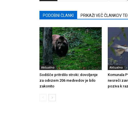
PODOBNI ČLANKI
PRIKAŽI VEČ ČLANKOV T
Aktualno
Aktualno
Sodišče pritrdilo stroki: dovoljenje
Komunala Ptu
za odvzem 206 medvedov je bilo
nesreči zav
zakonito
poziva k raz