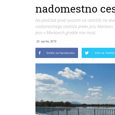
nadomestno cest
Na ploščadi pred uvozom na cestišče, na leve
nadomestnega cestišča preko jezu Markovci.
jezu v Markovcih gradile nov most.
20. aprila, 2019
Delite na Facebooku
Deli na Twitter