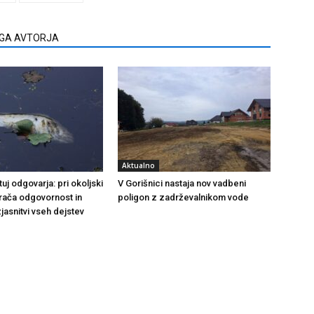
EGA AVTORJA
Aktualno
j odgovarja: pri okoljski
V Gorišnici nastaja nov vadbeni
rača odgovornost in
poligon z zadrževalnikom vode
jasnitvi vseh dejstev