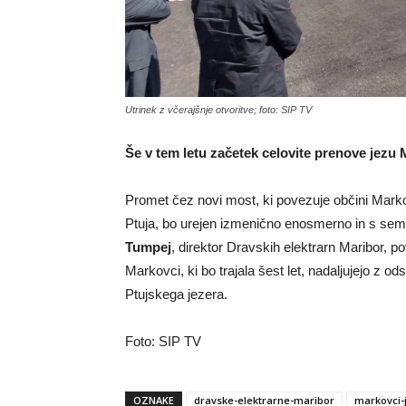
Utrinek z včerajšnje otvoritve; foto: SIP TV
Še v tem letu začetek celovite prenove jezu
Promet čez novi most, ki povezuje občini Mar
Ptuja, bo urejen izmenično enosmerno in s semaf
Tumpej
, direktor Dravskih elektrarn Maribor, p
Markovci, ki bo trajala šest let, nadaljujejo z o
Ptujskega jezera.
Foto: SIP TV
OZNAKE
dravske-elektrarne-maribor
markovci-