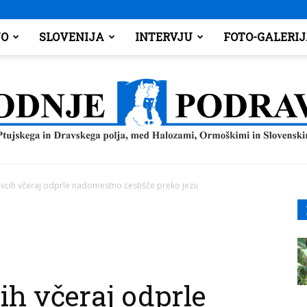
O
SLOVENIJA
INTERVJU
FOTO-GALERI
vcih včeraj odprle nadomestno cestišče preko jezu
Spodnje
h včeraj odprle
Podravje