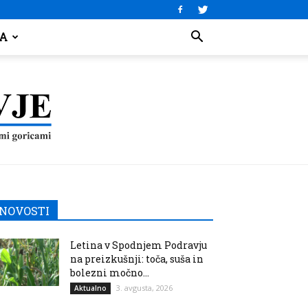
JA
NOVOSTI
Letina v Spodnjem Podravju
na preizkušnji: toča, suša in
bolezni močno...
3. avgusta, 2026
Aktualno