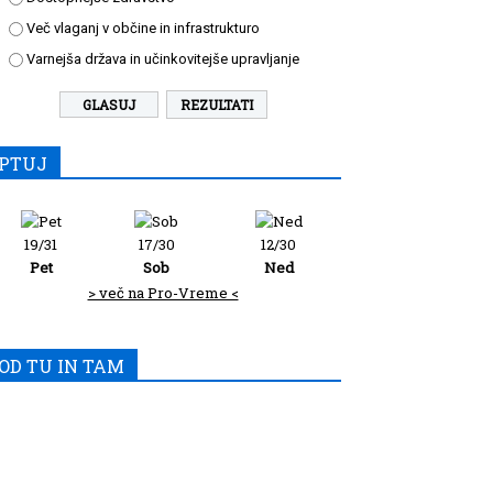
Več vlaganj v občine in infrastrukturo
Varnejša država in učinkovitejše upravljanje
REZULTATI
PTUJ
19/31
17/30
12/30
Pet
Sob
Ned
> več na Pro-Vreme <
OD TU IN TAM