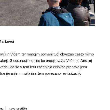
 Markovci
kovci in Videm ter mnogim pomeni tudi obvozno cesto mimo
orji. Glede nosilnosti ne bo omejitev. Za Večer je
Andrej
ovedal, da še v tem letu začenjajo celovito prenovo jezu
dstranjevanjem mulja in s tem povezano revitalizacijo
jez
novo-cestišče