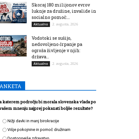
Skoraj 180 milijonov evrov
luknje za družine, invalide in
socialno pomoč:...
2. avgusta, 2026
Aktualno
Vodotoki se sušijo,
nedovoljeno črpanje pa
ogroža življenje v njih:
država...
2. avgusta, 2026
Aktualno
ANKETA
a katerem področju bi morala slovenska vlada po
vašem mnenju najprej pokazati boljše rezultate?
Nižji davki in manj birokracije
Višje pokojnine in pomoč družinam
Dostopnejše zdravstvo