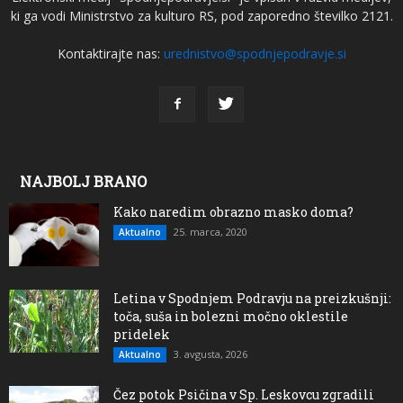
ki ga vodi Ministrstvo za kulturo RS, pod zaporedno številko 2121.
Kontaktirajte nas:
urednistvo@spodnjepodravje.si
NAJBOLJ BRANO
Kako naredim obrazno masko doma?
25. marca, 2020
Aktualno
Letina v Spodnjem Podravju na preizkušnji:
toča, suša in bolezni močno oklestile
pridelek
3. avgusta, 2026
Aktualno
Čez potok Psičina v Sp. Leskovcu zgradili