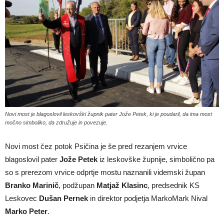
Novi most je blagoslovil leskovški župnik pater Jože Petek, ki je poudaril, da ima most
močno simboliko, da združuje in povezuje.
Novi most čez potok Psičina je še pred rezanjem vrvice
blagoslovil pater
Jože Petek
iz leskovške župnije, simbolično pa
so s prerezom vrvice odprtje mostu naznanili videmski župan
Branko Marinič
, podžupan
Matjaž Klasinc
, predsednik KS
Leskovec
Dušan Pernek
in direktor podjetja MarkoMark Nival
Marko Peter
.