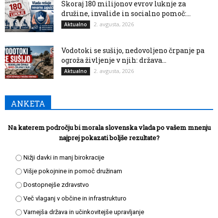
Skoraj 180 milijonov evrov luknje za
družine, invalide in socialno pomoč:...
2. avgusta, 2026
Aktualno
Vodotoki se sušijo, nedovoljeno črpanje pa
ogroža življenje v njih: država...
2. avgusta, 2026
Aktualno
ANKETA
Na katerem področju bi morala slovenska vlada po vašem mnenju
najprej pokazati boljše rezultate?
Nižji davki in manj birokracije
Višje pokojnine in pomoč družinam
Dostopnejše zdravstvo
Več vlaganj v občine in infrastrukturo
Varnejša država in učinkovitejše upravljanje