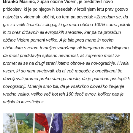
Branko Marinič
, župan občine Videm, je predstavil novo
pridobitev, ki je po njegovih besedah v letošnjem letu prav gotovo
največja v videmski občini, ob tem pa povedal:
»Zavedam se, da
gre za velik finančni zalogaj, ki ga mora občina 100% sama pokriti
in to brez državnih ali evropskih sredstev, kar pa za proračun
občine Videm pomeni veliko. A je bilo pred mano in novim
občinskim svetom temeljno vprašanje ali tvegamo in nadaljujemo,
da most predstavlja splošno nevarnost, ali zapremo most za
promet ali se na drugi strani lotimo obnove ali novogradnje. Hvala
vsem, ki so nam svetovali, da ni več mogoče z omejitvami še
dovoljevati promet preko starega mostu, da je potrebno pristopiti k
novogradnji. Mnenja smo bili, da je vsakršno človeško življenje
vredno veliko, veliko več kot teh 160 tisoč evrov, kolikor nas je
veljala ta investicija.«