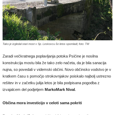
Tako je izgledal stari most v Sp. Leskovcu še letos spomladi; foto: TM
Zaradi večkratnega poplavljanja potoka Psičine je nosilna
konstrukcija mostu bila že tako zelo načeta, da je bila sanacija
nujna, so povedali v videmski občini. Novo občinsko vodstvo je v
kratkem času s pomočjo strokovnjakov poiskalo najbolj ustrezno
rešitev in v začetku julija letos je bila podpisana pogodba z
izvajalcem del podjetjem
MarkoMark Nival
.
Občina mora investicijo v celoti sama pokriti