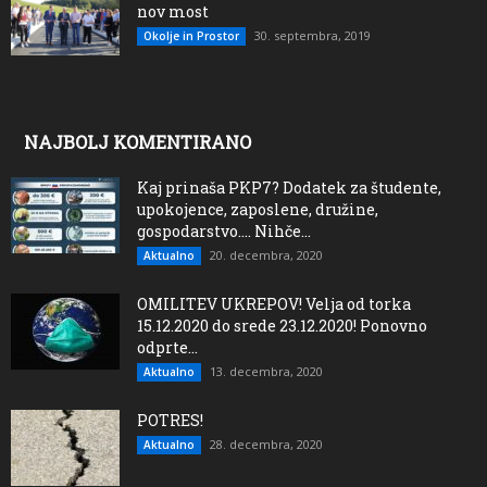
nov most
30. septembra, 2019
Okolje in Prostor
NAJBOLJ KOMENTIRANO
Kaj prinaša PKP7? Dodatek za študente,
upokojence, zaposlene, družine,
gospodarstvo…. Nihče...
20. decembra, 2020
Aktualno
OMILITEV UKREPOV! Velja od torka
15.12.2020 do srede 23.12.2020! Ponovno
odprte...
13. decembra, 2020
Aktualno
POTRES!
28. decembra, 2020
Aktualno