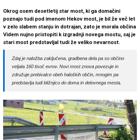
Okrog osem desetletij star most,
ki ga domačini
poznajo tudi pod imenom Hekov most,
je bil že več let
v zelo slabem stanju in dotrajan, zato je morala občina
Videm nujno pristopiti k izgradnji novega mostu, saj je
stari most predstavljal tudi že veliko nevarnost.
Zdaj je naložba zaključena, gradbena dela pa so občino
veljala 160 tisoč evrov. Novi most znova povezuje in
združuje prebivalce obeh haloških občin, mnogim pa
predstavlja tudi bližnjico do doma in delovnega mesta.