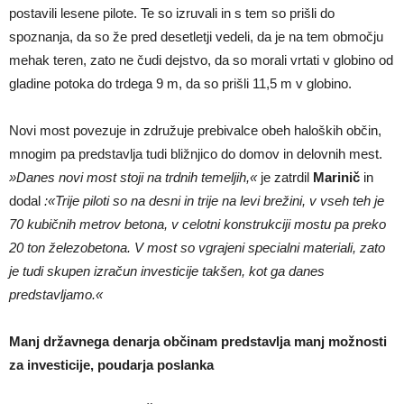
postavili lesene pilote. Te so izruvali in s tem so prišli do
spoznanja, da so že pred desetletji vedeli, da je na tem območju
mehak teren, zato ne čudi dejstvo, da so morali vrtati v globino od
gladine potoka do trdega 9 m, da so prišli 11,5 m v globino.
Novi most povezuje in združuje prebivalce obeh haloških občin,
mnogim pa predstavlja tudi bližnjico do domov in delovnih mest.
»Danes novi most stoji na trdnih temeljih,«
je zatrdil
Marinič
in
dodal
:«Trije piloti so na desni in trije na levi brežini, v vseh teh je
70 kubičnih metrov betona, v celotni konstrukciji mostu pa preko
20 ton železobetona. V most so vgrajeni specialni materiali, zato
je tudi skupen izračun investicije takšen, kot ga danes
predstavljamo.«
Manj državnega denarja občinam predstavlja manj možnosti
za investicije, poudarja poslanka