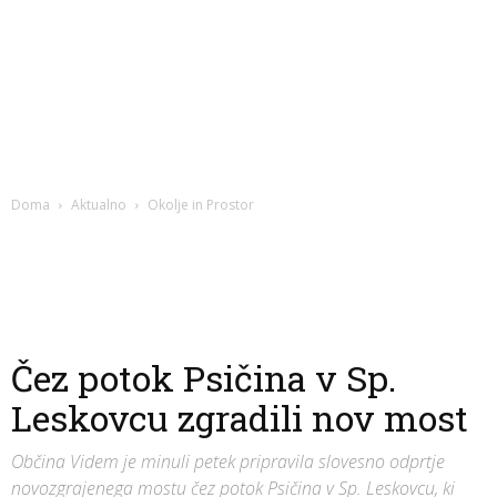
Doma
Aktualno
Okolje in Prostor
Čez potok Psičina v Sp.
Leskovcu zgradili nov most
Občina Videm je minuli petek pripravila slovesno odprtje
novozgrajenega mostu čez potok Psičina v Sp. Leskovcu, ki