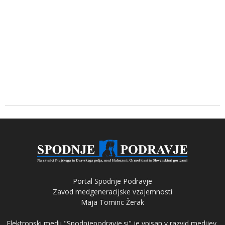
Portal Spodnje Podravje
Zavod medgeneracijske vzajemnosti
Maja Tominc Žerak
Elektronski medij "Spodnjepodravje.si" je vpisan v razvid medijev,