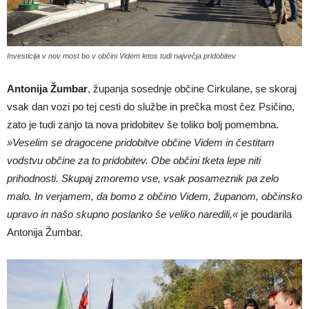
Investicija v nov most bo v občini Videm letos tudi največja pridobitev.
Antonija Žumbar
, županja sosednje občine Cirkulane, se skoraj
vsak dan vozi po tej cesti do službe in prečka most čez Psičino,
zato je tudi zanjo ta nova pridobitev še toliko bolj pomembna.
»Veselim se dragocene pridobitve občine Videm in čestitam
vodstvu občine za to pridobitev. Obe občini tketa lepe niti
prihodnosti. Skupaj zmoremo vse, vsak posameznik pa zelo
malo. In verjamem, da bomo z občino Videm, županom, občinsko
upravo in našo skupno poslanko še veliko naredili,«
je poudarila
Antonija Žumbar.