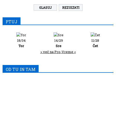
REZULTATI
PTUJ
18/34
14/29
11/28
Tor
Sre
Čet
> več na Pro-Vreme <
OD TU IN TAM