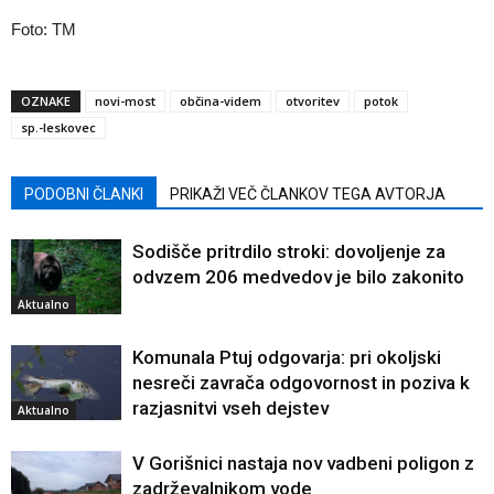
Foto: TM
OZNAKE
novi-most
občina-videm
otvoritev
potok
sp.-leskovec
PODOBNI ČLANKI
PRIKAŽI VEČ ČLANKOV TEGA AVTORJA
Sodišče pritrdilo stroki: dovoljenje za
odvzem 206 medvedov je bilo zakonito
Aktualno
Komunala Ptuj odgovarja: pri okoljski
nesreči zavrača odgovornost in poziva k
razjasnitvi vseh dejstev
Aktualno
V Gorišnici nastaja nov vadbeni poligon z
zadrževalnikom vode