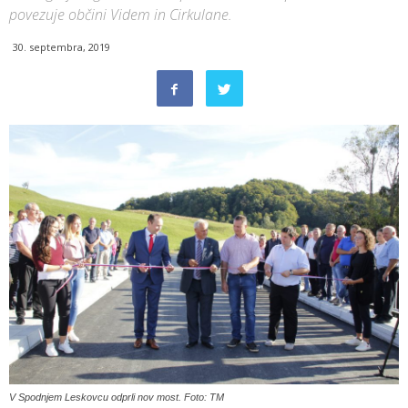
povezuje občini Videm in Cirkulane.
30. septembra, 2019
V Spodnjem Leskovcu odprli nov most. Foto: TM