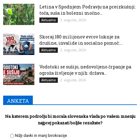
Letina v Spodnjem Podravju na preizkušnji:
toča, suša in bolezni močno...
3. avgusta, 2026
Aktualno
Skoraj 180 milijonov evrov luknje za
družine, invalide in socialno pomoč:...
2. avgusta, 2026
Aktualno
Vodotoki se sušijo, nedovoljeno črpanje pa
ogroža življenje v njih: država...
2. avgusta, 2026
Aktualno
ANKETA
Na katerem področju bi morala slovenska vlada po vašem mnenju
najprej pokazati boljše rezultate?
Nižji davki in manj birokracije