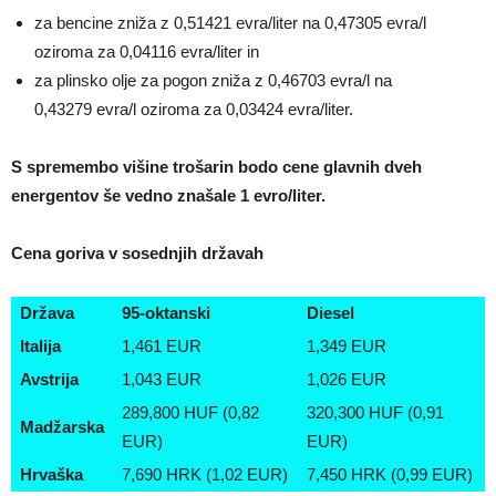
za bencine zniža z 0,51421 evra/liter na 0,47305 evra/l
oziroma za 0,04116 evra/liter in
za plinsko olje za pogon zniža z 0,46703 evra/l na
0,43279 evra/l oziroma za 0,03424 evra/liter.
S spremembo višine trošarin bodo cene glavnih dveh
energentov še vedno znašale 1 evro/liter.
Cena goriva v sosednjih državah
Država
95-oktanski
Diesel
Italija
1,461 EUR
1,349 EUR
Avstrija
1,043 EUR
1,026 EUR
289,800 HUF (0,82
320,300 HUF (0,91
Madžarska
EUR)
EUR)
Hrvaška
7,690 HRK (1,02 EUR)
7,450 HRK (0,99 EUR)