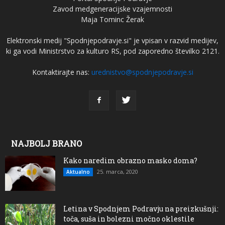
Zavod medgeneracijske vzajemnosti
Maja Tominc Žerak
Elektronski medij "Spodnjepodravje.si" je vpisan v razvid medijev,
ki ga vodi Ministrstvo za kulturo RS, pod zaporedno številko 2121.
Kontaktirajte nas:
urednistvo@spodnjepodravje.si
NAJBOLJ BRANO
Kako naredim obrazno masko doma?
25. marca, 2020
Aktualno
Letina v Spodnjem Podravju na preizkušnji:
toča, suša in bolezni močno oklestile