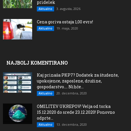
pridelek
3. avgusta, 2026
Aktualno
Cena goriva ostaja 1,00 evro!
19. maja, 2020
Aktualno
NAJBOLJ KOMENTIRANO
Kaj prinaša PKP7? Dodatek za študente,
upokojence, zaposlene, družine,
gospodarstvo…. Nihče...
20. decembra, 2020
Aktualno
OMILITEV UKREPOV! Velja od torka
15.12.2020 do srede 23.12.2020! Ponovno
odprte...
13. decembra, 2020
Aktualno