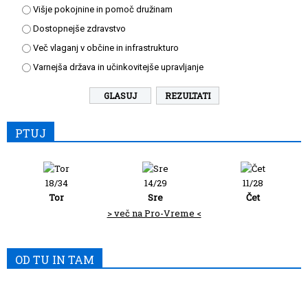
Višje pokojnine in pomoč družinam
Dostopnejše zdravstvo
Več vlaganj v občine in infrastrukturo
Varnejša država in učinkovitejše upravljanje
REZULTATI
PTUJ
18/34
14/29
11/28
Tor
Sre
Čet
> več na Pro-Vreme <
OD TU IN TAM