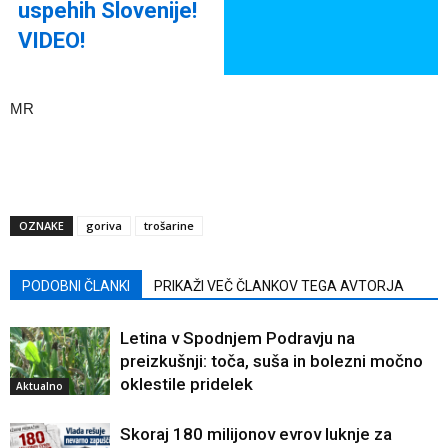
uspehih Slovenije!
VIDEO!
MR
OZNAKE
goriva
trošarine
PODOBNI ČLANKI
PRIKAŽI VEČ ČLANKOV TEGA AVTORJA
Letina v Spodnjem Podravju na
preizkušnji: toča, suša in bolezni močno
oklestile pridelek
Aktualno
Skoraj 180 milijonov evrov luknje za