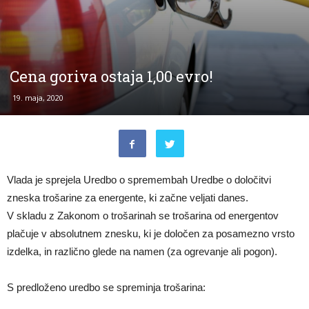
Cena goriva ostaja 1,00 evro!
19. maja, 2020
Vlada je sprejela Uredbo o spremembah Uredbe o določitvi
zneska trošarine za energente, ki začne veljati danes.
V skladu z Zakonom o trošarinah se trošarina od energentov
plačuje v absolutnem znesku, ki je določen za posamezno vrsto
izdelka, in različno glede na namen (za ogrevanje ali pogon).
S predloženo uredbo se spreminja trošarina: