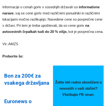
Informacije o cenah goriv v sosednjih državah so
informativne
narave
, saj se cene goriv med različnimi ponudniki in različnimi
lokacijami močno razlikujejo. Navedene cene so povprečne cene
v državi. Pri tem je treba upoštevati, da so cene goriv
na
avtocestnih črpalkah tudi do 20 % višje,
kot je povprečna cena.
Vir: AMZS
Preberite še:
Bon za 200€ za
vsakega državljana
Želite biti redno obveščeni o
novostih v vaši občini?
Všečkajte FB stran:
Euronews o