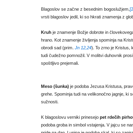
Blagoslov se začne z besednim bogoslužjem,
[2
vrsti blagoslov jedil, ki so hkrati znamenja z glo
Kruh
je znamenje Božje dobrote in človekovega 
hrano. Kot znamenje življenja spominja na Krist
obrodi sad (prim.
Jn 12,24
). To zrno je Kristus,
tudi čudežno pomnožil. V molitvi duhovnik prosi,
spoštljivo prejemali.
Meso (šunka)
je podoba Jezusa Kristusa, prave
grehe. Spominja tudi na velikonočno jagnje, ki s
sužnosti.
K blagoslovu verniki prinesejo
pet rdečih pirho
podoba groba in simbol vstajenja. V jajcu se namr
pride na dan. Lupina je podoba skal, ki so zapiral