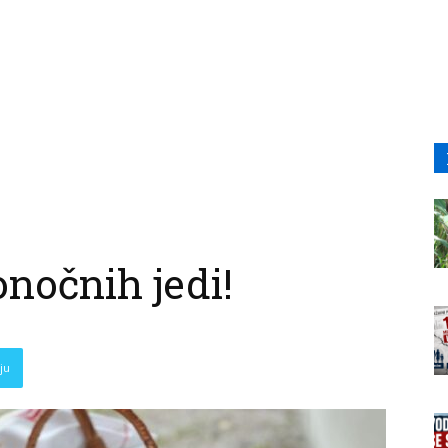
onočnih jedi!
ju