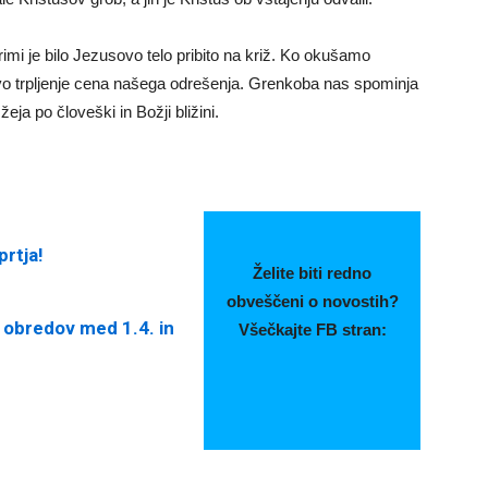
rimi je bilo Jezusovo telo pribito na križ. Ko okušamo
vo trpljenje cena našega odrešenja. Grenkoba nas spominja
eja po človeški in Božji bližini.
prtja!
Želite biti redno
obveščeni o novostih?
 obredov med 1.4. in
Všečkajte FB stran: