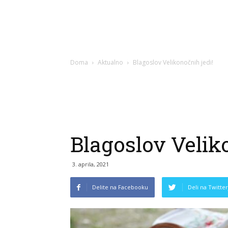
Doma
Aktualno
Blagoslov Velikonočnih jedi!
Blagoslov Velik
3. aprila, 2021
Delite na Facebooku
Deli na Twitter