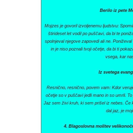
Berilo iz pete M
Mojzes je govoril izvoljenemu ljudstvu: Spomi
štirideset let vodil po puščavi, da bi te poniž
spolnjeval njegove zapovedi ali ne. Poniževal t
in je niso poznali tvoji očetje, da bi ti pok
vsega, kar na
Iz svetega evang
Resnično, resnično, povem vam: Kdor veruje 
očetje so v puščavi jedli mano in so umrli. To 
Jaz sem živi kruh, ki sem prišel iz nebes. Če 
dal jaz, je mo
4. Blagoslovna molitev velikonočn