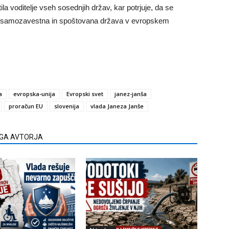
a voditelje vseh sosednjih držav, kar potrjuje, da se
a, samozavestna in spoštovana država v evropskem
a
evropska-unija
Evropski svet
janez-janša
proračun EU
slovenija
vlada Janeza Janše
EGA AVTORJA