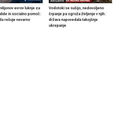
Aktualno
ilijonov evrov luknje za
Vodotoki se sušijo, nedovoljeno
alide in socialno pomoč:
črpanje pa ogroža življenje v njih:
da rešuje nevarno
država napovedala takojšnje
ukrepanje