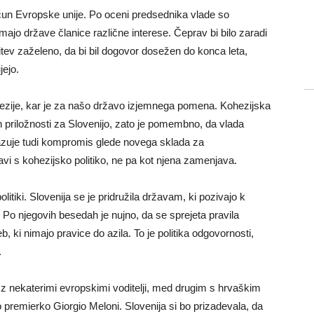
ačun Evropske unije. Po oceni predsednika vlade so
ajo države članice različne interese. Čeprav bi bilo zaradi
litev zaželeno, da bi bil dogovor dosežen do konca leta,
jejo.
kohezije, kar je za našo državo izjemnega pomena. Kohezijska
jnih priložnosti za Slovenijo, zato je pomembno, da vlada
azuje tudi kompromis glede novega sklada za
vi s kohezijsko politiko, ne pa kot njena zamenjava.
litiki. Slovenija se je pridružila državam, ki pozivajo k
. Po njegovih besedah je nujno, da se sprejeta pravila
b, ki nimajo pravice do azila. To je politika odgovornosti,
.
 z nekaterimi evropskimi voditelji, med drugim s hrvaškim
premierko Giorgio Meloni. Slovenija si bo prizadevala, da