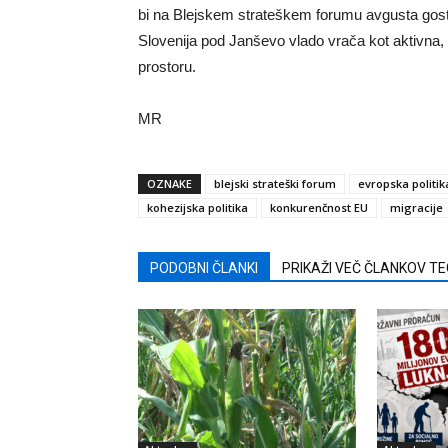
bi na Blejskem strateškem forumu avgusta gostil
Slovenija pod Janševo vlado vrača kot aktivn
prostoru.
MR
OZNAKE
blejski strateški forum
evropska politik
kohezijska politika
konkurenčnost EU
migracije
PODOBNI ČLANKI
PRIKAŽI VEČ ČLANKOV T