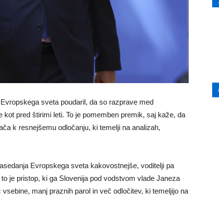
 Evropskega sveta poudaril, da so razprave med
e kot pred štirimi leti. To je pomemben premik, saj kaže, da
rača k resnejšemu odločanju, ki temelji na analizah,
zasedanja Evropskega sveta kakovostnejše, voditelji pa
to je pristop, ki ga Slovenija pod vodstvom vlade Janeza
vsebine, manj praznih parol in več odločitev, ki temeljijo na