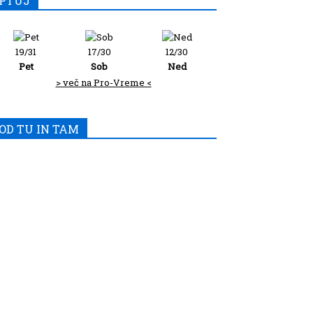
PTUJ
19/31
17/30
12/30
Pet
Sob
Ned
> več na Pro-Vreme <
OD TU IN TAM