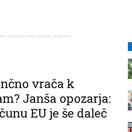
nim razpravam? Janša opozarja: dogovor o...
ončno vrača k
am? Janša opozarja:
čunu EU je še daleč