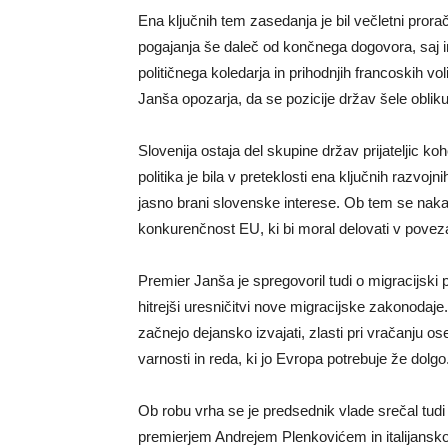
Ena ključnih tem zasedanja je bil večletni pror
pogajanja še daleč od končnega dogovora, saj im
političnega koledarja in prihodnjih francoskih vo
Janša opozarja, da se pozicije držav šele obliku
Slovenija ostaja del skupine držav prijateljic 
politika je bila v preteklosti ena ključnih razvo
jasno brani slovenske interese. Ob tem se nak
konkurenčnost EU, ki bi moral delovati v poveza
Premier Janša je spregovoril tudi o migracijski po
hitrejši uresničitvi nove migracijske zakonodaje
začnejo dejansko izvajati, zlasti pri vračanju ose
varnosti in reda, ki jo Evropa potrebuje že dolgo
Ob robu vrha se je predsednik vlade srečal tudi
premierjem Andrejem Plenkovićem in italijansko 