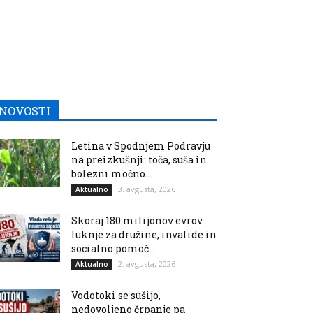
NOVOSTI
Letina v Spodnjem Podravju
na preizkušnji: toča, suša in
bolezni močno...
3. avgusta, 2026
Aktualno
Skoraj 180 milijonov evrov
luknje za družine, invalide in
socialno pomoč:...
2. avgusta, 2026
Aktualno
Vodotoki se sušijo,
nedovoljeno črpanje pa