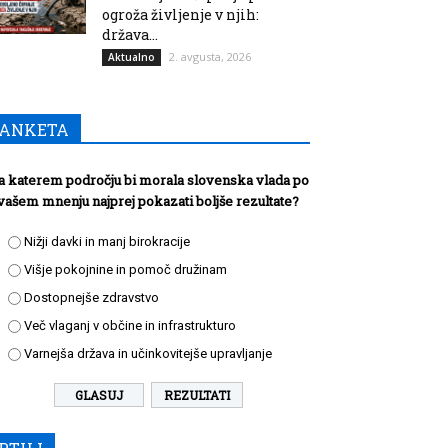
ogroža življenje v njih:
država...
2. avgusta, 2026
Aktualno
ANKETA
a katerem področju bi morala slovenska vlada po
vašem mnenju najprej pokazati boljše rezultate?
Nižji davki in manj birokracije
Višje pokojnine in pomoč družinam
Dostopnejše zdravstvo
Več vlaganj v občine in infrastrukturo
Varnejša država in učinkovitejše upravljanje
REZULTATI