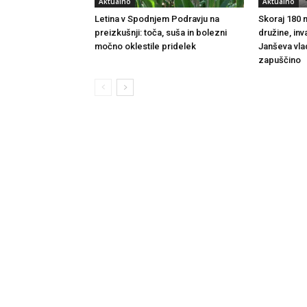
Aktualno
Aktualno
Letina v Spodnjem Podravju na
Skoraj 180 m
preizkušnji: toča, suša in bolezni
družine, inv
močno oklestile pridelek
Janševa vla
zapuščino