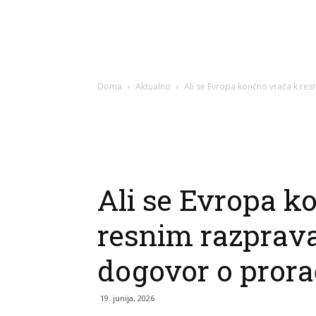
Doma
Aktualno
Ali se Evropa končno vrača k res
Ali se Evropa k
resnim razprav
dogovor o prora
19. junija, 2026