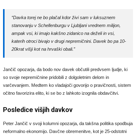
“Davka torej ne bo plačal kdor živi sam v luksuznem
stanovanju v Schellenburgu v Ljubljani vrednem milijon,
ampak vsi, ki imajo kakšno zidanico na deželi in vsi,
katerih otroci bivajo v drugi nepremičnini. Davek bo pa 10-
20krat višji kot na hrvaški obali.”
Jančič opozarja, da bodo nov davek občutili predvsem ljudje, ki
so svoje nepremičnine pridobili z dolgoletnim delom in
varčevanjem. Medtem ko vladajoči govorijo o pravičnosti, sistem
očitno favorizira elito, ki se bo z lahkoto izognila obdavčitvi.
Posledice višjih davkov
Peter Jančič v svoji kolumni opozarja, da takšna politika spodbuja
neformalno ekonomijo. Davčne obremenitve, kot je 25-odstotni