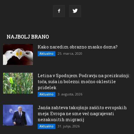
NAJBOLJ BRANO
Kako naredim obrazno masko doma?
25. marca, 2020
Aktualno
Letina v Spodnjem Podravju na preizkušnji:
toča, suša in bolezni močno oklestile
pridelek
3. avgusta, 2026
Aktualno
Janša zahteva takojšnjo zaščito evropskih
meja: Evropa ne sme več nagrajevati
nezakonitih migracij
31. julija, 2026
Aktualno