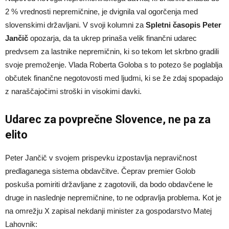
2 % vrednosti nepremičnine, je dvignila val ogorčenja med
slovenskimi državljani. V svoji kolumni za
Spletni časopis
Peter
Jančič
opozarja, da ta ukrep prinaša velik finančni udarec
predvsem za lastnike nepremičnin, ki so tekom let skrbno gradili
svoje premoženje. Vlada Roberta Goloba s to potezo še poglablja
občutek finančne negotovosti med ljudmi, ki se že zdaj spopadajo
z naraščajočimi stroški in visokimi davki.
Udarec za povprečne Slovence, ne pa za
elito
Peter Jančič v svojem prispevku izpostavlja nepravičnost
predlaganega sistema obdavčitve. Čeprav premier Golob
poskuša pomiriti državljane z zagotovili, da bodo obdavčene le
druge in naslednje nepremičnine, to ne odpravlja problema. Kot je
na omrežju X zapisal nekdanji minister za gospodarstvo Matej
Lahovnik: