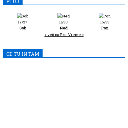
PTUJ
17/27
11/30
16/33
Sob
Ned
Pon
> več na Pro-Vreme <
OD TU IN TAM