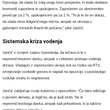
Opozarja, da vlada že zdaj uvaja nove prispevke, ki bodo dodatno
bremenili zaposlene in upokojence. Zaposlenim se obremenitev
povečuje za 2 %, upokojencem pa za 1 %. “To je le še en dokaz,
da vlada nima dolgoročnega načrta, ampak se ukvarja z
gašenjem trenutnih finančnih požarov,” piše Jančič.
Sistemska kriza vodenja
Jančič v svojem zapisu izpostavlja, da težava ni le v
nepremičninskem davku, ampak v celotnem pristopu vodenja
države. Vladajoči z represivnimi ukrepi, kot so čistke na RTV,
omejevanje svobode govora in napadi na opozicijo, vzpostavljajo
vzdušje strahu in negotovosti.
Jančič zaključuje svojo kolumno z opozorilom: “Če tako odločajo
o javnem denarju, je logično, da je ljudi strah. Ne le
nepremičninskega davka, ampak tudi prihodnosti, ki jo takšno
vodenje države prinaša.”