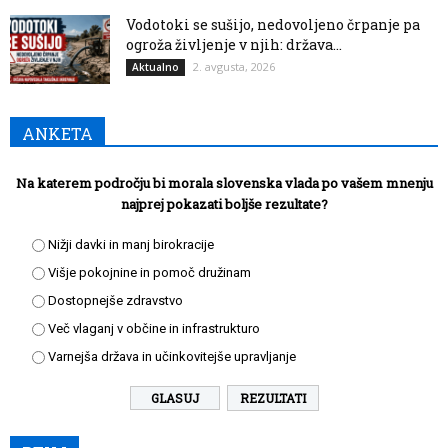
Vodotoki se sušijo, nedovoljeno črpanje pa
ogroža življenje v njih: država...
2. avgusta, 2026
Aktualno
ANKETA
Na katerem področju bi morala slovenska vlada po vašem mnenju
najprej pokazati boljše rezultate?
Nižji davki in manj birokracije
Višje pokojnine in pomoč družinam
Dostopnejše zdravstvo
Več vlaganj v občine in infrastrukturo
Varnejša država in učinkovitejše upravljanje
REZULTATI