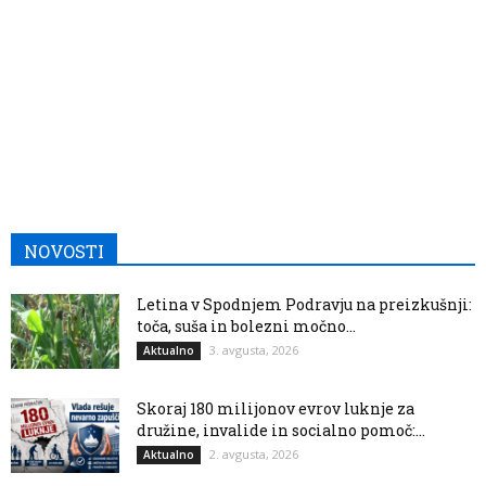
NOVOSTI
Letina v Spodnjem Podravju na preizkušnji:
toča, suša in bolezni močno...
3. avgusta, 2026
Aktualno
Skoraj 180 milijonov evrov luknje za
družine, invalide in socialno pomoč:...
2. avgusta, 2026
Aktualno