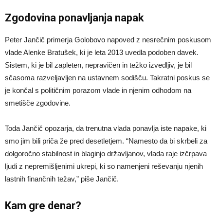
Zgodovina ponavljanja napak
Peter Jančič primerja Golobovo napoved z nesrečnim poskusom
vlade Alenke Bratušek, ki je leta 2013 uvedla podoben davek.
Sistem, ki je bil zapleten, nepravičen in težko izvedljiv, je bil
sčasoma razveljavljen na ustavnem sodišču. Takratni poskus se
je končal s političnim porazom vlade in njenim odhodom na
smetišče zgodovine.
Toda Jančič opozarja, da trenutna vlada ponavlja iste napake, ki
smo jim bili priča že pred desetletjem. “Namesto da bi skrbeli za
dolgoročno stabilnost in blaginjo državljanov, vlada raje izčrpava
ljudi z nepremišljenimi ukrepi, ki so namenjeni reševanju njenih
lastnih finančnih težav,” piše Jančič.
Kam gre denar?