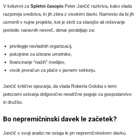
V kolumni za
Spletni časopis
Peter Jančič razkriva, kako vlada
razporeja sredstva, ki jih zbira z visokimi davki. Namesto da bi jih
usmerili v nujne projekte, kot je skrb za starejše ali reševanje
posledic naravnih nesreč, denar porabljajo za:
privilegije nevladnih organizacij,
pokojnine za izbrane umetnike,
financiranje “naših” medijev,
visok proračun za plače v javnem sektorju.
Jančič kritično opozarja, da vlada Roberta Goloba s temi
potezami ustvarja dolgoročno neodržne pogoje za gospodarstvo
in družbo.
Bo nepremičninski davek le začetek?
Jančič v svoji analizi ne ostaja le pri nepremičninskem davku.