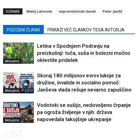
OZNAKE
Matej Lahovnik
nepremičninski davek
Peter Jančič
PODOBNI ČLANKI
PRIKAŽI VEČ ČLANKOV TEGA AVTORJA
Letina v Spodnjem Podravju na
preizkušnji: toča, suša in bolezni močno
oklestile pridelek
Aktualno
Skoraj 180 milijonov evrov luknje za
družine, invalide in socialno pomoč:
Janševa vlada rešuje nevarno zapuščino
Aktualno
Vodotoki se sušijo, nedovoljeno črpanje
pa ogroža življenje v njih: država
napovedala takojšnje ukrepanje
Aktualno