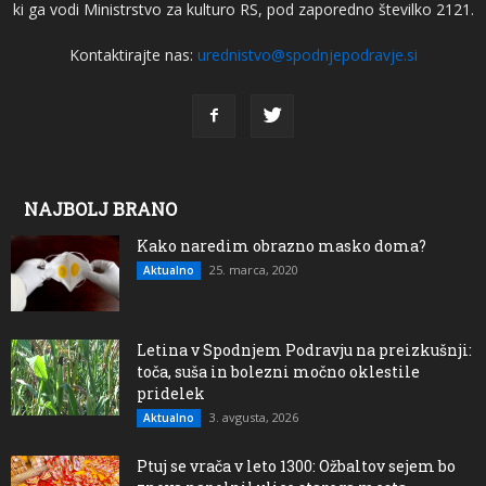
ki ga vodi Ministrstvo za kulturo RS, pod zaporedno številko 2121.
Kontaktirajte nas:
urednistvo@spodnjepodravje.si
NAJBOLJ BRANO
Kako naredim obrazno masko doma?
25. marca, 2020
Aktualno
Letina v Spodnjem Podravju na preizkušnji:
toča, suša in bolezni močno oklestile
pridelek
3. avgusta, 2026
Aktualno
Ptuj se vrača v leto 1300: Ožbaltov sejem bo