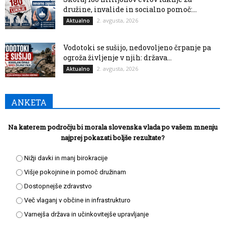
družine, invalide in socialno pomoč:...
2. avgusta, 2026
Aktualno
Vodotoki se sušijo, nedovoljeno črpanje pa
ogroža življenje v njih: država...
2. avgusta, 2026
Aktualno
ANKETA
Na katerem področju bi morala slovenska vlada po vašem mnenju
najprej pokazati boljše rezultate?
Nižji davki in manj birokracije
Višje pokojnine in pomoč družinam
Dostopnejše zdravstvo
Več vlaganj v občine in infrastrukturo
Varnejša država in učinkovitejše upravljanje