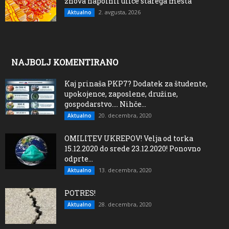
znova napolnil ulice starega mesta
2. avgusta, 2026
Aktualno
NAJBOLJ KOMENTIRANO
Kaj prinaša PKP7? Dodatek za študente,
upokojence, zaposlene, družine,
gospodarstvo…. Nihče...
20. decembra, 2020
Aktualno
OMILITEV UKREPOV! Velja od torka
15.12.2020 do srede 23.12.2020! Ponovno
odprte...
13. decembra, 2020
Aktualno
POTRES!
28. decembra, 2020
Aktualno