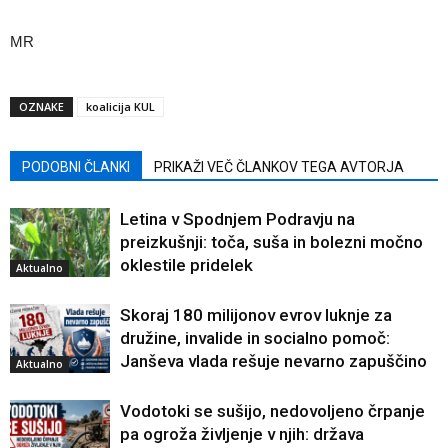
MR
OZNAKE
koalicija KUL
PODOBNI ČLANKI
PRIKAŽI VEČ ČLANKOV TEGA AVTORJA
Letina v Spodnjem Podravju na
preizkušnji: toča, suša in bolezni močno
oklestile pridelek
Aktualno
Skoraj 180 milijonov evrov luknje za
družine, invalide in socialno pomoč:
Janševa vlada rešuje nevarno zapuščino
Aktualno
Vodotoki se sušijo, nedovoljeno črpanje
pa ogroža življenje v njih: država