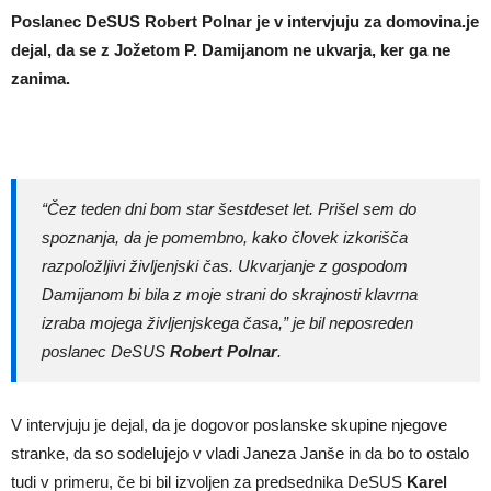
Poslanec DeSUS Robert Polnar je v intervjuju za domovina.je
dejal, da se z Jožetom P. Damijanom ne ukvarja, ker ga ne
zanima.
“Čez teden dni bom star
šestdeset
let. Prišel sem do
spoznanja, da je pomembno, kako človek izkorišča
razpoložljivi življenjski čas. Ukvarjanje z gospodom
Damijanom bi bila z moje strani do skrajnosti klavrna
izraba mojega življenjskega časa,”
je bil neposreden
poslanec DeSUS
Robert Polnar
.
V intervjuju je dejal, da je dogovor poslanske skupine njegove
stranke, da so sodelujejo v vladi Janeza Janše in da bo to ostalo
tudi v primeru, če bi bil izvoljen za predsednika DeSUS
Karel