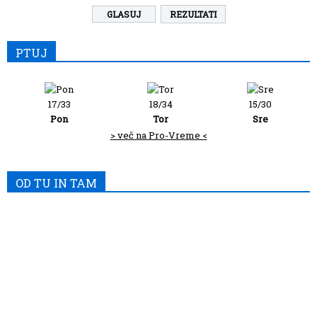
REZULTATI
PTUJ
17/33
18/34
15/30
Pon
Tor
Sre
> več na Pro-Vreme <
OD TU IN TAM