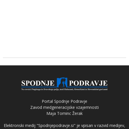
Portal Spodnje Podravje
Zavod medgeneracijske vzajemnosti
Maja Tominc Žerak
Elektronski medij "Spodnjepodravje.si" je vpisan v razvid medijev,