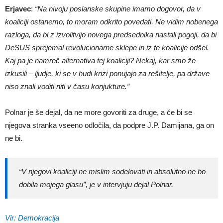
Erjavec
:
“Na nivoju poslanske skupine imamo dogovor, da v
koaliciji ostanemo, to moram odkrito povedati. Ne vidim nobenega
razloga, da bi z izvolitvijo novega predsednika nastali pogoji, da bi
DeSUS sprejemal revolucionarne sklepe in iz te koalicije odšel.
Kaj pa je namreč alternativa tej koaliciji? Nekaj, kar smo že
izkusili – ljudje, ki se v hudi krizi ponujajo za rešitelje, pa države
niso znali voditi niti v času konjukture.”
Polnar je še dejal, da ne more govoriti za druge, a če bi se
njegova stranka vseeno odločila, da podpre J.P. Damijana, ga on
ne bi.
“V njegovi koaliciji ne mislim sodelovati in absolutno ne bo
dobila mojega glasu”,
je v intervjuju dejal Polnar.
Vir: Demokracija