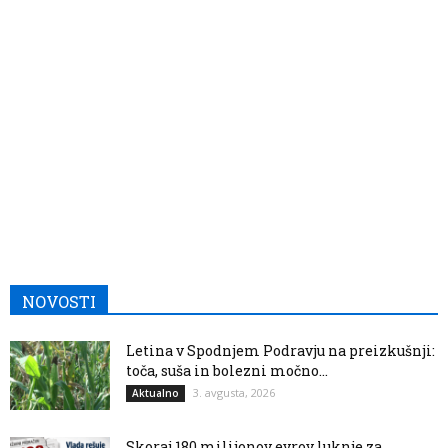
NOVOSTI
Letina v Spodnjem Podravju na preizkušnji:
toča, suša in bolezni močno...
3. avgusta, 2026
Aktualno
Skoraj 180 milijonov evrov luknje za