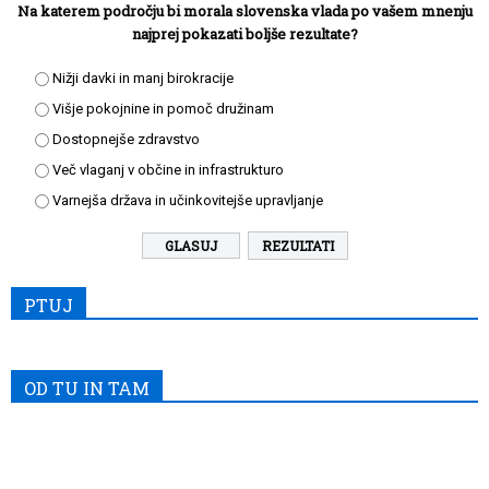
Na katerem področju bi morala slovenska vlada po vašem mnenju
najprej pokazati boljše rezultate?
Nižji davki in manj birokracije
Višje pokojnine in pomoč družinam
Dostopnejše zdravstvo
Več vlaganj v občine in infrastrukturo
Varnejša država in učinkovitejše upravljanje
REZULTATI
PTUJ
OD TU IN TAM