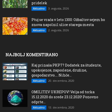
pridelek
3. avgusta, 2026
Aktualno
Ptuj se vrača v leto 1300: Ožbaltov sejem bo
znova napolnil ulice starega mesta
2. avgusta, 2026
Aktualno
NAJBOLJ KOMENTIRANO
Kaj prinaša PKP7? Dodatek za študente,
upokojence, zaposlene, družine,
gospodarstvo…. Nihče...
20. decembra, 2020
Aktualno
OMILITEV UKREPOV! Velja od torka
15.12.2020 do srede 23.12.2020! Ponovno
odprte...
13. decembra, 2020
Aktualno