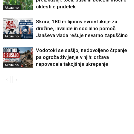
oklestile pridelek
Aktualno
Skoraj 180 milijonov evrov luknje za
družine, invalide in socialno pomoč:
Janševa vlada rešuje nevarno zapuščino
Aktualno
Vodotoki se sušijo, nedovoljeno črpanje
pa ogroža življenje v njih: država
napovedala takojšnje ukrepanje
Aktualno