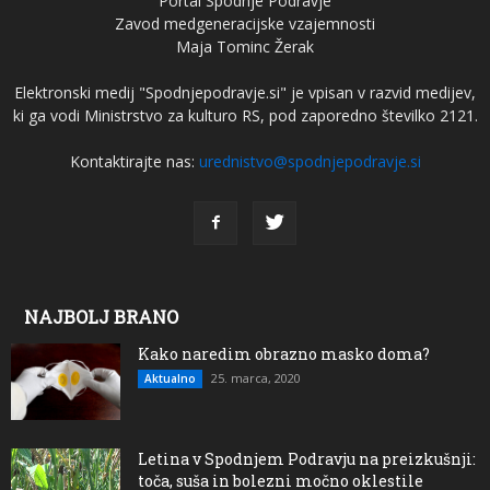
Portal Spodnje Podravje
Zavod medgeneracijske vzajemnosti
Maja Tominc Žerak
Elektronski medij "Spodnjepodravje.si" je vpisan v razvid medijev,
ki ga vodi Ministrstvo za kulturo RS, pod zaporedno številko 2121.
Kontaktirajte nas:
urednistvo@spodnjepodravje.si
NAJBOLJ BRANO
Kako naredim obrazno masko doma?
25. marca, 2020
Aktualno
Letina v Spodnjem Podravju na preizkušnji:
toča, suša in bolezni močno oklestile