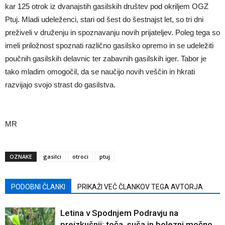
kar 125 otrok iz dvanajstih gasilskih društev pod okriljem OGZ
Ptuj. Mladi udeleženci, stari od šest do šestnajst let, so tri dni
preživeli v druženju in spoznavanju novih prijateljev. Poleg tega so
imeli priložnost spoznati različno gasilsko opremo in se udeležiti
poučnih gasilskih delavnic ter zabavnih gasilskih iger. Tabor je
tako mladim omogočil, da se naučijo novih veščin in hkrati
razvijajo svojo strast do gasilstva.
MR
OZNAKE
gasilci
otroci
ptuj
PODOBNI ČLANKI
PRIKAŽI VEČ ČLANKOV TEGA AVTORJA
Letina v Spodnjem Podravju na
preizkušnji: toča, suša in bolezni močno