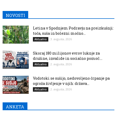
NOVOSTI
Letina v Spodnjem Podravju na preizkušnji:
toča, suša in bolezni močno...
3. avgusta, 2026
Aktualno
Skoraj 180 milijonov evrov luknje za
družine, invalide in socialno pomoč:...
2. avgusta, 2026
Aktualno
Vodotoki se sušijo, nedovoljeno črpanje pa
ogroža življenje v njih: država...
2. avgusta, 2026
Aktualno
ANKETA